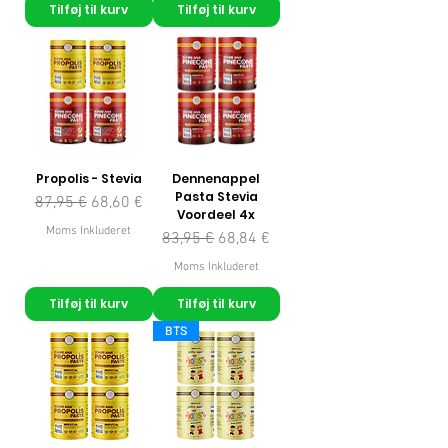
Tilføj til kurv
Tilføj til kurv
Propolis - Stevia
Dennenappel
Pasta Stevia
Regulær pris
Salgspris
87,95 €
68,60 €
Voordeel 4x
Moms Inkluderet
Regulær pris
Salgspris
83,95 €
68,84 €
Moms Inkluderet
Tilføj til kurv
Tilføj til kurv
BTS