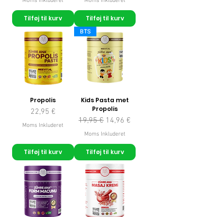
Moms Inkluderet
Moms Inkluderet
Tilføj til kurv
Tilføj til kurv
BTS
Propolis
Kids Pasta met
Propolis
Pris
22,95 €
Regulær pris
Salgspris
19,95 €
14,96 €
Moms Inkluderet
Moms Inkluderet
Tilføj til kurv
Tilføj til kurv