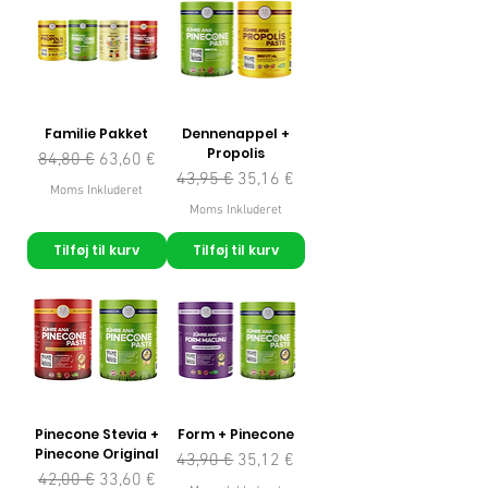
Familie Pakket
Dennenappel +
Propolis
Regulær pris
Salgspris
84,80 €
63,60 €
Regulær pris
Salgspris
43,95 €
35,16 €
Moms Inkluderet
Moms Inkluderet
Tilføj til kurv
Tilføj til kurv
Pinecone Stevia +
Form + Pinecone
Pinecone Original
Regulær pris
Salgspris
43,90 €
35,12 €
Regulær pris
Salgspris
42,00 €
33,60 €