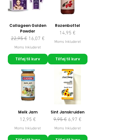
Collageen Golden
Rozenbottel
Powder
Pris
14,95 €
Regulær pris
Salgspris
22,95 €
16,07 €
Moms Inkluderet
Moms Inkluderet
Tilføj til kurv
Tilføj til kurv
Melk Jam
Sint Janskruiden
Pris
Regulær pris
Salgspris
12,95 €
9,95 €
6,97 €
Moms Inkluderet
Moms Inkluderet
Tilføj til kurv
Tilføj til kurv