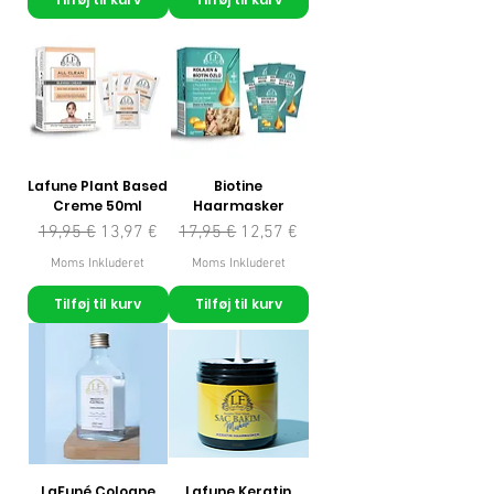
Lafune Plant Based
Biotine
Creme 50ml
Haarmasker
Regulær pris
Salgspris
Regulær pris
Salgspris
19,95 €
13,97 €
17,95 €
12,57 €
Moms Inkluderet
Moms Inkluderet
Tilføj til kurv
Tilføj til kurv
LaFuné Cologne
Lafune Keratin