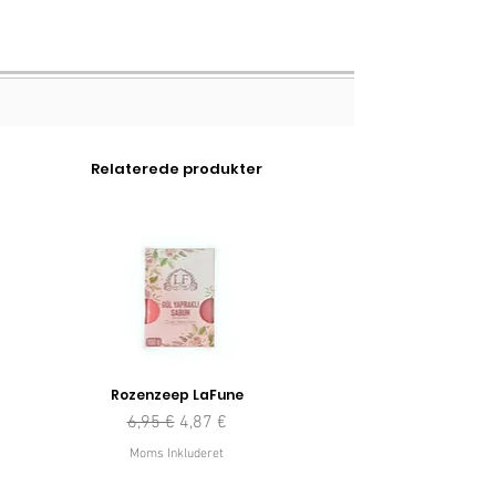
Relaterede produkter
Rozenzeep LaFune
Regulær pris
Salgspris
6,95 €
4,87 €
Moms Inkluderet