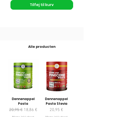
Tilføj til kurv
Alle producten
Dennenappel
Dennenappel
Pasta
Pasta Stevia
Regulær pris
Salgspris
Pris
20,95 €
18,86 €
20,95 €