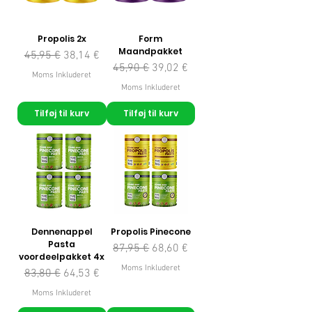
Propolis 2x
Form
Maandpakket
Regulær pris
Salgspris
45,95 €
38,14 €
Regulær pris
Salgspris
45,90 €
39,02 €
Moms Inkluderet
Moms Inkluderet
Tilføj til kurv
Tilføj til kurv
Dennenappel
Propolis Pinecone
Pasta
Regulær pris
Salgspris
87,95 €
68,60 €
voordeelpakket 4x
Moms Inkluderet
Regulær pris
Salgspris
83,80 €
64,53 €
Moms Inkluderet