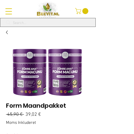
Form Maandpakket
Regulær
Salgspris
 45,90 € 
39,02 €
pris
Moms Inkluderet