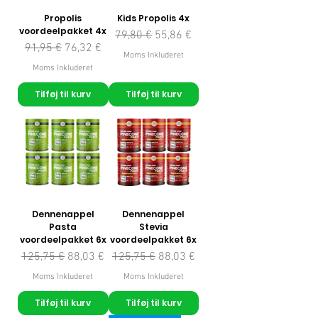
Propolis
Kids Propolis 4x
voordeelpakket 4x
Regulær pris
Salgspris
79,80 €
55,86 €
Regulær pris
Salgspris
91,95 €
76,32 €
Moms Inkluderet
Moms Inkluderet
Tilføj til kurv
Tilføj til kurv
Dennenappel
Dennenappel
Pasta
Stevia
voordeelpakket 6x
voordeelpakket 6x
Regulær pris
Salgspris
Regulær pris
Salgspris
125,75 €
88,03 €
125,75 €
88,03 €
Moms Inkluderet
Moms Inkluderet
Tilføj til kurv
Tilføj til kurv