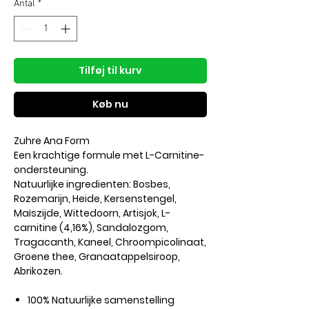
Antal
*
Tilføj til kurv
Køb nu
Zuhre Ana Form
Een krachtige formule met L-Carnitine-
ondersteuning.
Natuurlijke ingredienten: Bosbes,
Rozemarijn, Heide, Kersenstengel,
Maïszijde, Wittedoorn, Artisjok, L-
carnitine (4,16%), Sandalozgom,
Tragacanth, Kaneel, Chroompicolinaat,
Groene thee, Granaatappelsiroop,
Abrikozen.
100% Natuurlijke samenstelling