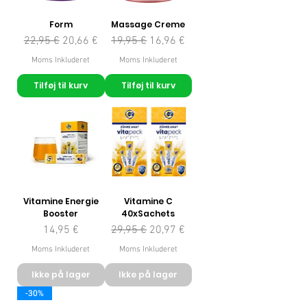
Form
Massage Creme
Regulær pris
Salgspris
Regulær pris
Salgspris
22,95 €
20,66 €
19,95 €
16,96 €
Moms Inkluderet
Moms Inkluderet
Tilføj til kurv
Tilføj til kurv
Vitamine Energie
Vitamine C
Booster
40xSachets
Pris
Regulær pris
Salgspris
14,95 €
29,95 €
20,97 €
Moms Inkluderet
Moms Inkluderet
Ikke på lager
Ikke på lager
-30%