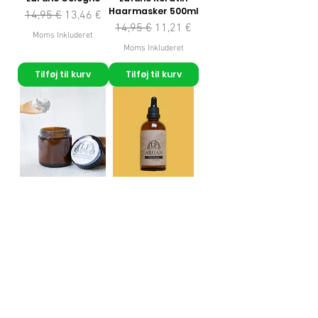
Haarmasker 500ml
Regulær pris
Salgspris
14,95 €
13,46 €
Regulær pris
Salgspris
14,95 €
11,21 €
Moms Inkluderet
Moms Inkluderet
Tilføj til kurv
Tilføj til kurv
Bentoniet Klei
Argan oil
Masker 100gr
Pris
9,95 €
Regulær pris
Salgspris
6,95 €
4,87 €
Moms Inkluderet
Moms Inkluderet
Tilføj til kurv
Tilføj til kurv