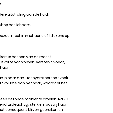
.
ere uitstraling aan de huid.
uk op het lichaam.
eczeem, schimmel, acne of littekens op
kers is het een van de meest
val te voorkomen. Versterkt, voedt,
 haar.
n je haar aan. Het hydrateert het voelt
eft volume aan het haar, waardoor het
 een gezonde manier te groeien. Na 7-8
d, zijdeachtig, sterk en roosvrij haar
het consequent blijven gebruiken en