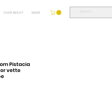
OVER BEEVIT
MEER
om Pistacia
or vette
pe
lgspris