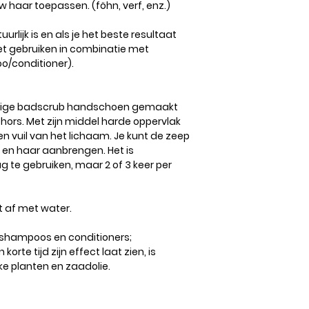
 haar toepassen. (föhn, verf, enz.)
rlijk is en als je het beste resultaat
niet gebruiken in combinatie met
/conditioner).
zijdige badscrub handschoen gemaakt
hors. Met zijn middel harde oppervlak
en vuil van het lichaam. Je kunt de zeep
 en haar aanbrengen. Het is
 te gebruiken, maar 2 of 3 keer per
t af met water.
shampoos en conditioners;
 korte tijd zijn effect laat zien, is
ke planten en zaadolie.