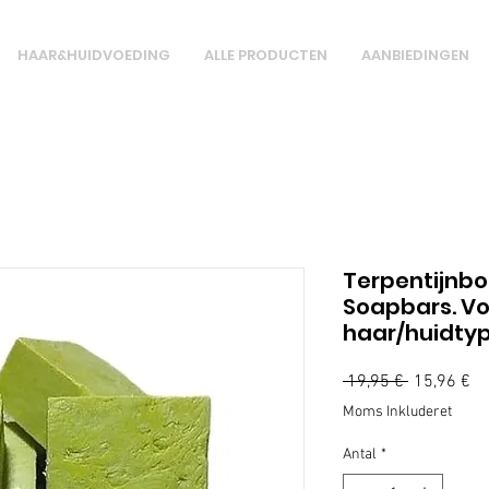
HAAR&HUIDVOEDING
ALLE PRODUCTEN
AANBIEDINGEN
Terpentijnbo
Soapbars. Vo
haar/huidty
Regulær
Sa
 19,95 € 
15,96 €
pris
Moms Inkluderet
Antal
*