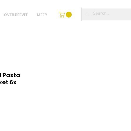
OVER BEEVIT
MEER
 Pasta
ket 6x
algspris