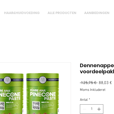
HAAR&HUIDVOEDING
ALLE PRODUCTEN
AANBIEDINGEN
Dennenappel
voordeelpak
Regulær
S
 125,75 € 
88,03 €
pris
Moms Inkluderet
Antal
*