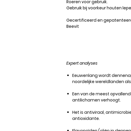
Roeren voor gebruik.
Gebruik bij voorkeur houten lep
Gecertificeerd en gepatenteer
Beevit
Expert analyses
Eeuwenlang wordt dennenapp
noordelijke wereldlanden al
Een van de meest opvallende
antilichamen verhoogt.
Het is antiviraal, antimicrobi
antioxidante.
Flavonoïden (oliën in den