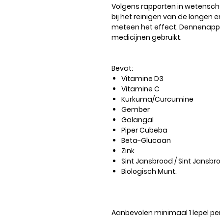
Volgens rapporten in wetensch
bij het reinigen van de longen 
meteen het effect. Dennenappel
medicijnen gebruikt.
Bevat:
Vitamine D3
Vitamine C
Kurkuma/Curcumine
Gember
Galangal
Piper Cubeba
Beta-Glucaan
Zink
Sint Jansbrood / Sint Jans
Biologisch Munt.
Aanbevolen
minimaal 1 lepel pe