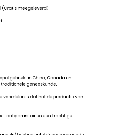
el (Gratis meegeleverd)
d.
el gebruikt in China, Canada en
s traditionele geneeskunde.
 voordelen is dat het de productie van
eel, antiparasitair en een krachtige
nenappels) hebben ontstekingsremmende