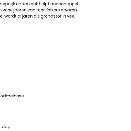
appelijk onderzoek helpt dennenappel
en verwijderen van teer. Rokers ervaren
 wordt al jaren als grondstof in veel
broodmelasse
r dag.