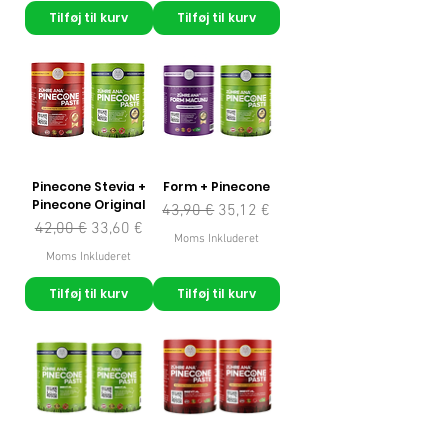
Tilføj til kurv
Tilføj til kurv
Pinecone Stevia +
Form + Pinecone
Pinecone Original
Regulær pris
Salgspris
43,90 €
35,12 €
Regulær pris
Salgspris
42,00 €
33,60 €
Moms Inkluderet
Moms Inkluderet
Tilføj til kurv
Tilføj til kurv