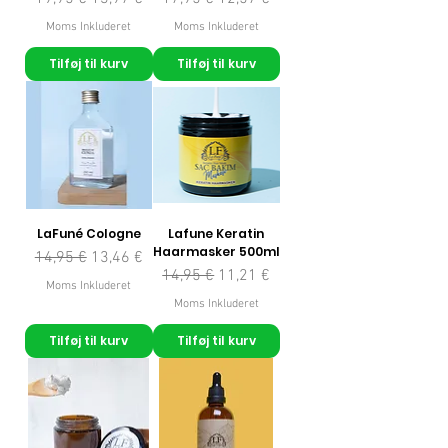
Moms Inkluderet
Moms Inkluderet
Tilføj til kurv
Tilføj til kurv
LaFuné Cologne
Lafune Keratin
Haarmasker 500ml
Regulær pris
Salgspris
14,95 €
13,46 €
Regulær pris
Salgspris
14,95 €
11,21 €
Moms Inkluderet
Moms Inkluderet
Tilføj til kurv
Tilføj til kurv