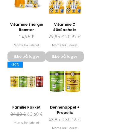
Vitamine Energie
Vitamine C
Booster
40xSachets
Pris
Regulær pris
Salgspris
14,95 €
29,95 €
20,97 €
Moms Inkluderet
Moms Inkluderet
Ikke på lager
Ikke på lager
-30%
Familie Pakket
Dennenappel +
Propolis
Regulær pris
Salgspris
84,80 €
63,60 €
Regulær pris
Salgspris
43,95 €
35,16 €
Moms Inkluderet
Moms Inkluderet