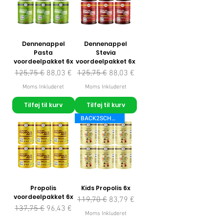
Dennenappel
Dennenappel
Pasta
Stevia
voordeelpakket 6x
voordeelpakket 6x
Regulær pris
Salgspris
Regulær pris
Salgspris
125,75 €
88,03 €
125,75 €
88,03 €
Moms Inkluderet
Moms Inkluderet
Tilføj til kurv
Tilføj til kurv
BACK2SCHOOL
Propolis
Kids Propolis 6x
voordeelpakket 6x
Regulær pris
Salgspris
119,70 €
83,79 €
Regulær pris
Salgspris
137,75 €
96,43 €
Moms Inkluderet