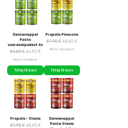
Dennenappel
Propolis Pinecone
Pasta
Regulær pris
Salgspris
87,95 €
68,60 €
voordeelpakket 4x
Moms Inkluderet
Regulær pris
Salgspris
83,80 €
64,53 €
Moms Inkluderet
Tilføj til kurv
Tilføj til kurv
Propolis - Stevia
Dennenappel
Pasta Stevia
Regulær pris
Salgspris
87,95 €
68,60 €