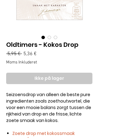
Oldtimers - Kokos Drop
Regulær
Salgspris
 5,95 € 
5,36 €
pris
Moms Inkluderet
Ikke på lager
Seizoensdrop van alleen de beste pure
ingredienten zoals zoethoutwortel, die
voor een mooie balans zorgt tussen de
rijkheid van drop en de frisse, lichte
zoete smaak van kokos.
Zoete drop met kokossmaak