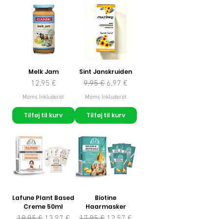
Melk Jam
Sint Janskruiden
Pris
Regulær pris
Salgspris
12,95 €
9,95 €
6,97 €
Moms Inkluderet
Moms Inkluderet
Tilføj til kurv
Tilføj til kurv
Lafune Plant Based
Biotine
Creme 50ml
Haarmasker
Regulær pris
Salgspris
Regulær pris
Salgspris
19,95 €
13,97 €
17,95 €
12,57 €