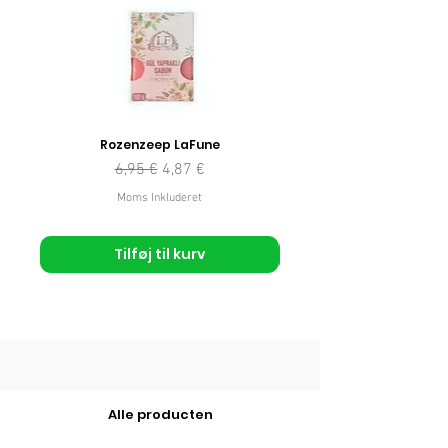
Rozenzeep LaFune
Regulær pris
Salgspris
6,95 €
4,87 €
Moms Inkluderet
Tilføj til kurv
Alle producten