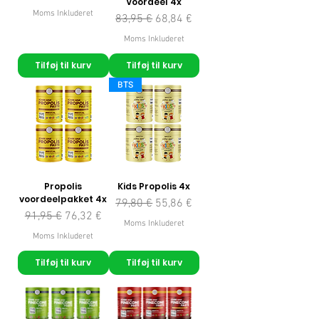
Voordeel 4x
Moms Inkluderet
Regulær pris
Salgspris
83,95 €
68,84 €
Moms Inkluderet
Tilføj til kurv
Tilføj til kurv
BTS
Propolis
Kids Propolis 4x
voordeelpakket 4x
Regulær pris
Salgspris
79,80 €
55,86 €
Regulær pris
Salgspris
91,95 €
76,32 €
Moms Inkluderet
Moms Inkluderet
Tilføj til kurv
Tilføj til kurv