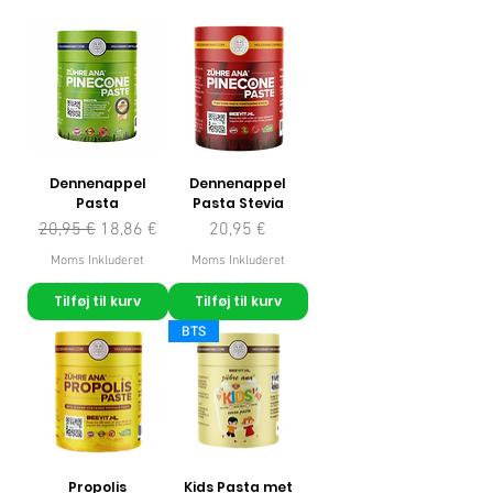
Dennenappel
Dennenappel
Pasta
Pasta Stevia
Regulær pris
Salgspris
Pris
20,95 €
18,86 €
20,95 €
Moms Inkluderet
Moms Inkluderet
Tilføj til kurv
Tilføj til kurv
BTS
Propolis
Kids Pasta met