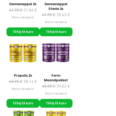
Dennenappel 2x
Dennenappel
Stevia 2x
Regulær pris
Salgspris
41,90 €
31,84 €
Regulær pris
Salgspris
41,90 €
35,62 €
Moms Inkluderet
Moms Inkluderet
Tilføj til kurv
Tilføj til kurv
Propolis 2x
Form
Maandpakket
Regulær pris
Salgspris
45,95 €
38,14 €
Regulær pris
Salgspris
45,90 €
39,02 €
Moms Inkluderet
Moms Inkluderet
Tilføj til kurv
Tilføj til kurv