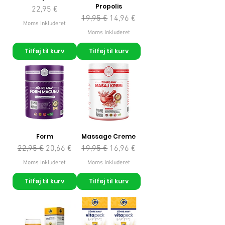
Propolis
Pris
22,95 €
Regulær pris
Salgspris
19,95 €
14,96 €
Moms Inkluderet
Moms Inkluderet
Tilføj til kurv
Tilføj til kurv
Form
Massage Creme
Regulær pris
Salgspris
Regulær pris
Salgspris
22,95 €
20,66 €
19,95 €
16,96 €
Moms Inkluderet
Moms Inkluderet
Tilføj til kurv
Tilføj til kurv