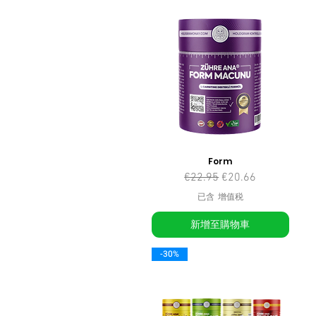
Form
一般價格
促銷價格
€22.95
€20.66
已含 增值税
新增至購物車
-30%