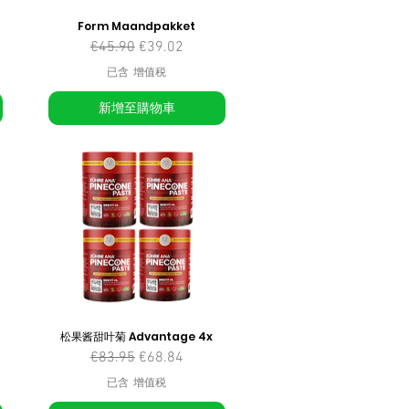
Form Maandpakket
一般價格
促銷價格
€45.90
€39.02
已含 增值税
新增至購物車
松果酱甜叶菊 Advantage 4x
一般價格
促銷價格
€83.95
€68.84
已含 增值税