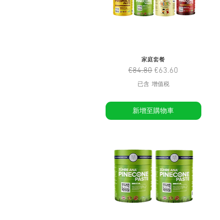
家庭套餐
一般價格
促銷價格
€84.80
€63.60
已含 增值税
新增至購物車