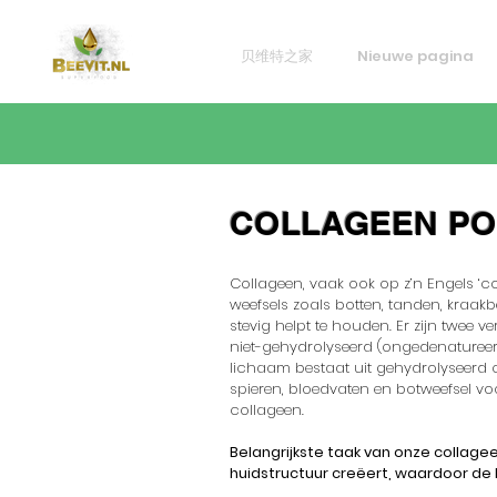
贝维特之家
Nieuwe pagina
COLLAGEEN P
Collageen, vaak ook op z’n Engels ‘c
weefsels zoals botten, tanden, kraak
stevig helpt te houden. Er zijn twee 
niet-gehydrolyseerd (ongedenatureer
lichaam bestaat uit gehydrolyseerd c
spieren, bloedvaten en botweefsel vo
collageen.
Belangrijkste taak van onze collage
huidstructuur creëert, waardoor de hu