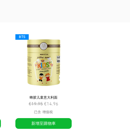
BTS
蜂胶儿童意大利面
一般價格
促銷價格
€19.95
€14.96
已含 增值税
新增至購物車