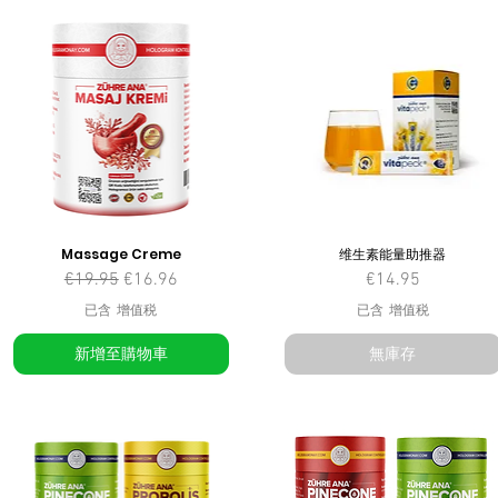
Massage Creme
维生素能量助推器
一般價格
促銷價格
價格
€19.95
€16.96
€14.95
已含 增值税
已含 增值税
新增至購物車
無庫存