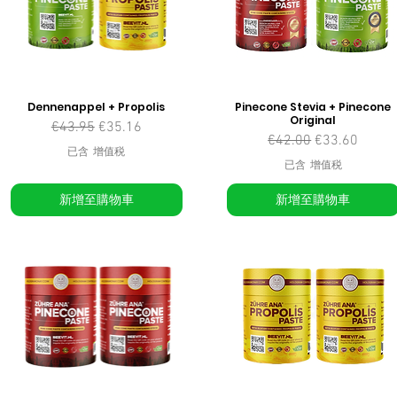
Dennenappel + Propolis
Pinecone Stevia + Pinecone
Original
一般價格
促銷價格
€43.95
€35.16
一般價格
促銷價格
€42.00
€33.60
已含 增值税
已含 增值税
新增至購物車
新增至購物車