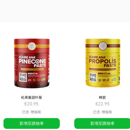
松果酱甜叶菊
蜂胶
價格
價格
€20.95
€22.95
已含 增值税
已含 增值税
新增至購物車
新增至購物車