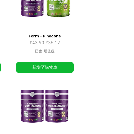
Form + Pinecone
一般價格
促銷價格
€43.90
€35.12
已含 增值税
新增至購物車