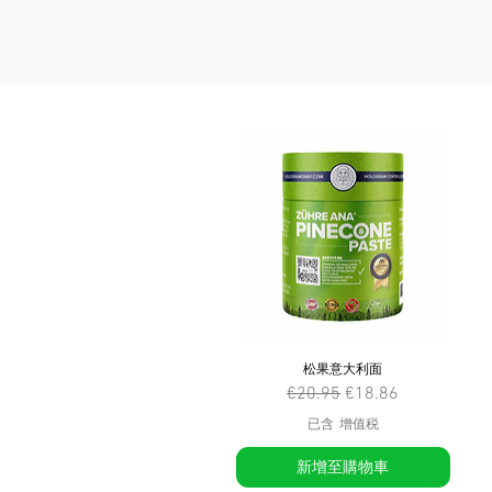
松果意大利面
一般價格
促銷價格
€20.95
€18.86
已含 增值税
新增至購物車