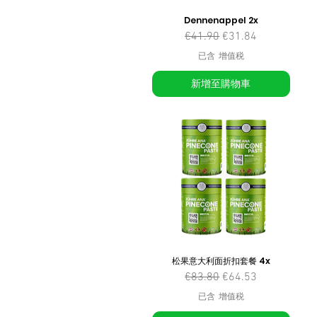
Dennenappel 2x
一般價格
促銷價格
€41.90
€31.84
已含 增值税
新增至購物車
松果意大利面折扣套餐 4x
一般價格
促銷價格
€83.80
€64.53
已含 增值税