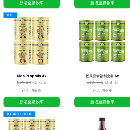
新增至購物車
新增至購物車
BTS
Kids Propolis 4x
松果面食福利套餐 6x
一般價格
促銷價格
一般價格
促銷價格
€79.80
€55.86
€125.75
€88.03
已含 增值税
已含 增值税
新增至購物車
新增至購物車
BACK2SCHOOL