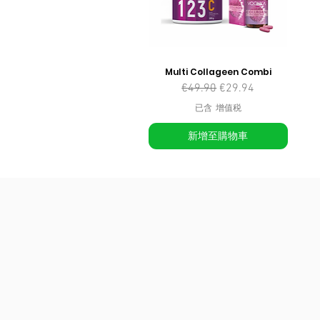
Multi Collageen Combi
一般價格
促銷價格
€49.90
€29.94
已含 增值税
新增至購物車