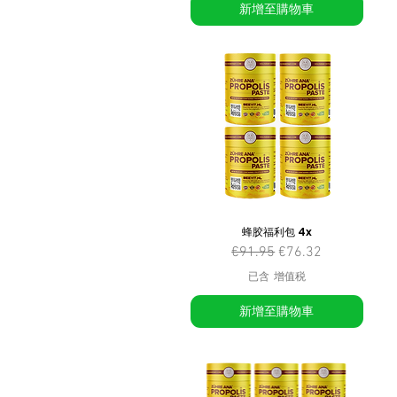
新增至購物車
蜂胶福利包 4x
一般價格
促銷價格
€91.95
€76.32
已含 增值税
新增至購物車