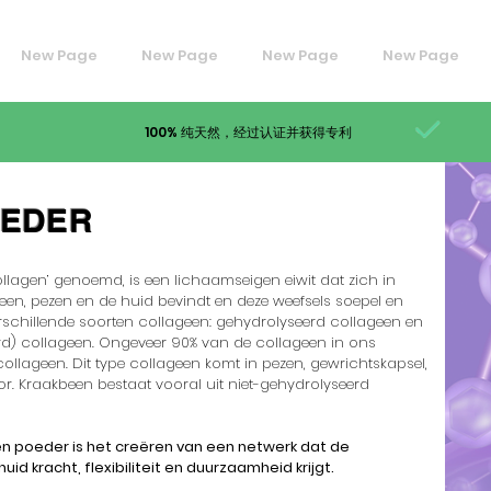
New Page
New Page
New Page
New Page
100% 纯天然，经过认证并获得专利
OEDER
ollagen’ genoemd, is een lichaamseigen eiwit dat zich in
been, pezen en de huid bevindt en deze weefsels soepel en
verschillende soorten collageen: gehydrolyseerd collageen en
d) collageen. Ongeveer 90% van de collageen in ons
ollageen. Dit type collageen komt in pezen, gewrichtskapsel,
or. Kraakbeen bestaat vooral uit niet-gehydrolyseerd
en poeder is het creëren van een netwerk dat de
id kracht, flexibiliteit en duurzaamheid krijgt.