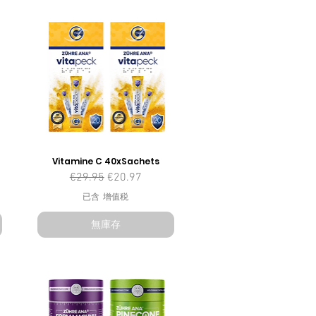
Vitamine C 40xSachets
一般價格
促銷價格
€29.95
€20.97
已含 增值税
無庫存