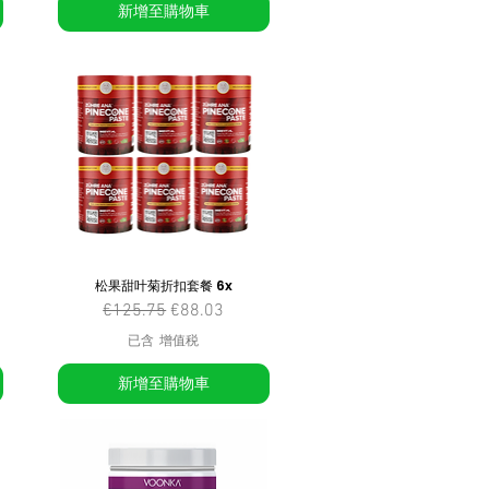
新增至購物車
松果甜叶菊折扣套餐 6x
一般價格
促銷價格
€125.75
€88.03
已含 增值税
新增至購物車