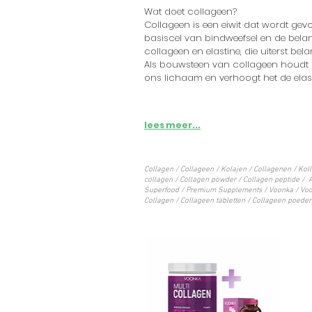
Wat doet collageen?
Collageen is een eiwit dat wordt gevo
basiscel van bindweefsel en de belan
collageen en elastine, die uiterst bela
Als bouwsteen van collageen houdt h
ons lichaam en verhoogt het de elasti
lees meer...
Collagen / Collageen / Kolajen / Collagenen / Koll
collagen / Collagen powder / Collagen peptide / A
Superfood / Premium Supplements / Voonka / Voo
Collagen / Collageen tabletten / Collageen poeder