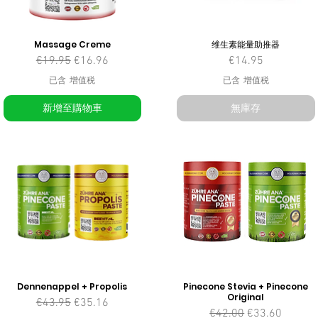
Massage Creme
维生素能量助推器
一般價格
促銷價格
價格
€19.95
€16.96
€14.95
已含 增值税
已含 增值税
新增至購物車
無庫存
Dennenappel + Propolis
Pinecone Stevia + Pinecone
Original
一般價格
促銷價格
€43.95
€35.16
一般價格
促銷價格
€42.00
€33.60