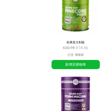
松果意大利面
一般價格
促銷價格
€20.95
€18.86
已含 增值税
新增至購物車