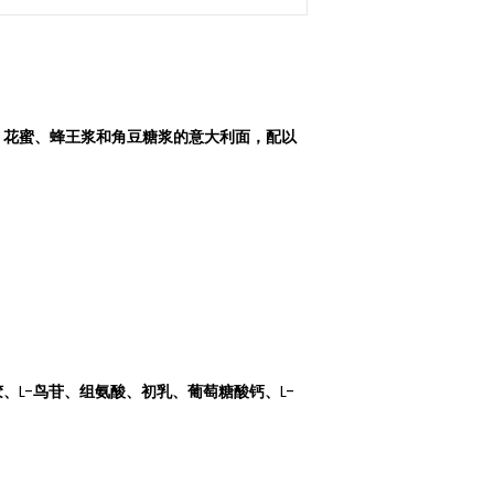
、花蜜、蜂王浆和角豆糖浆的意大利面，配以
、L-鸟苷、组氨酸、初乳、葡萄糖酸钙、L-