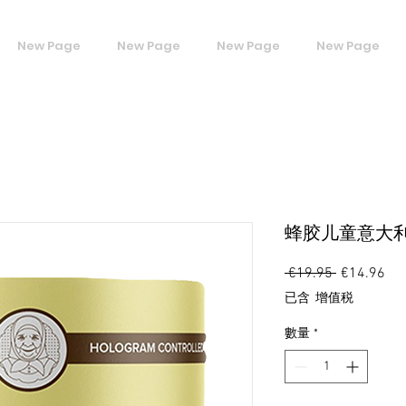
New Page
New Page
New Page
New Page
蜂胶儿童意大
 €19.95 
一
€14.96
促
般
銷
已含 增值税
價
價
格
格
數量
*