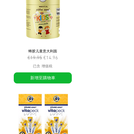
蜂胶儿童意大利面
一般價格
促銷價格
€19.95
€14.96
已含 增值税
新增至購物車