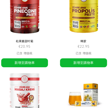
松果酱甜叶菊
蜂胶
價格
價格
€20.95
€22.95
已含 增值税
已含 增值税
新增至購物車
新增至購物車