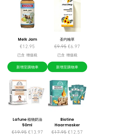
Melk Jam
圣约翰草
價格
一般價格
促銷價格
€12.95
€9.95
€6.97
已含 增值税
已含 增值税
新增至購物車
新增至購物車
Lafune 植物奶油
Biotine
50ml
Haarmasker
一般價格
促銷價格
一般價格
促銷價格
€19.95
€13.97
€17.95
€12.57