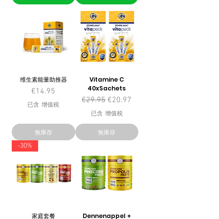
维生素能量助推器
Vitamine C
40xSachets
價格
€14.95
一般價格
促銷價格
€29.95
€20.97
已含 增值税
已含 增值税
無庫存
無庫存
-30%
家庭套餐
Dennenappel +