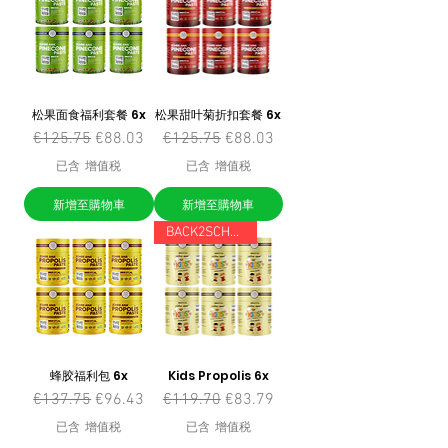
松果面食福利套餐 6x
松果甜叶菊折扣套餐 6x
一般價格
促銷價格
一般價格
促銷價格
€125.75
€88.03
€125.75
€88.03
已含 增值税
已含 增值税
新增至購物車
新增至購物車
BACK2SCHOOL
蜂胶福利包 6x
Kids Propolis 6x
一般價格
促銷價格
一般價格
促銷價格
€137.75
€96.43
€119.70
€83.79
已含 增值税
已含 增值税