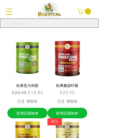
松果意大利面
松果酱甜叶菊
一般價格
促銷價格
價格
€20.95
€18.86
€20.95
已含 增值税
已含 增值税
新增至購物車
新增至購物車
BTS