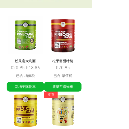
松果意大利面
松果酱甜叶菊
一般價格
促銷價格
價格
€20.95
€18.86
€20.95
已含 增值税
已含 增值税
新增至購物車
新增至購物車
BTS