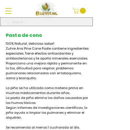
Pasta de cono
100% Natural, delicioso sabor!
Zuhre Ana Pine Cone Paste contiene ingredientes
especiales. Tiene efectos antioxidantes y
antibacterianos y te aporta minerales esenciales.
Proporciona una mejora rápida y permanente en
la tos, dificultad para respirar, problemas
pulmonares relacionados con el tabaquismo,
asma y bronquitis.
La piña se ha utilizado como materia prima en
muchos medicamentos durante años.
La pasta de piña elimina los daños causados ​​por
los humos tóxicos.
Según informes de investigaciones científicas, la
piña ayuda a limpiar los pulmones y eliminar el
alquitrán.
Se recomienda al menos 1 cucharada al día.