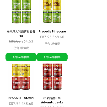
松果意大利面折扣套餐
Propolis Pinecone
4x
一般價格
促銷價格
€87.95
€68.60
一般價格
促銷價格
€83.80
€64.53
已含 增值税
已含 增值税
新增至購物車
新增至購物車
Propolis - Stevia
松果酱甜叶菊
Advantage 4x
一般價格
促銷價格
€87.95
€68.60