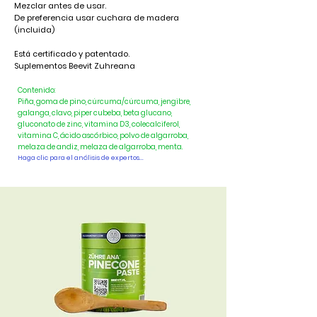
Mezclar antes de usar.
De preferencia usar cuchara de madera
(incluida)
Está certificado y patentado.
Suplementos Beevit Zuhreana
Contenido:
Piña, goma de pino, cúrcuma/cúrcuma, jengibre,
galanga, clavo, piper cubeba, beta glucano,
gluconato de zinc, vitamina D3, colecalciferol,
vitamina C, ácido ascórbico, polvo de algarroba,
melaza de andiz, melaza de algarroba, menta.
Haga clic para el análisis de expertos...