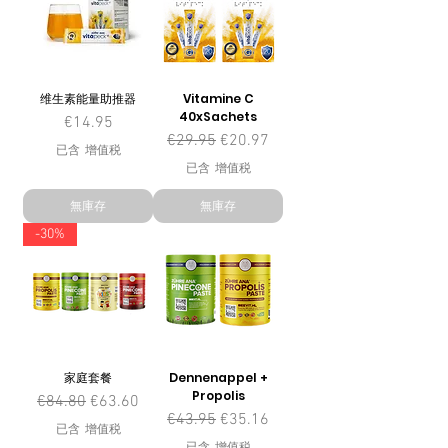
维生素能量助推器
Vitamine C
40xSachets
價格
€14.95
一般價格
促銷價格
€29.95
€20.97
已含 增值税
已含 增值税
無庫存
無庫存
-30%
家庭套餐
Dennenappel +
Propolis
一般價格
促銷價格
€84.80
€63.60
一般價格
促銷價格
€43.95
€35.16
已含 增值税