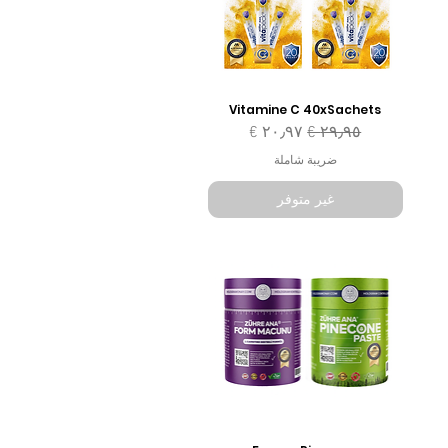
Vitamine C 40xSachets
سعر عادي
سعر البيع
ضريبة شاملة
غير متوفر