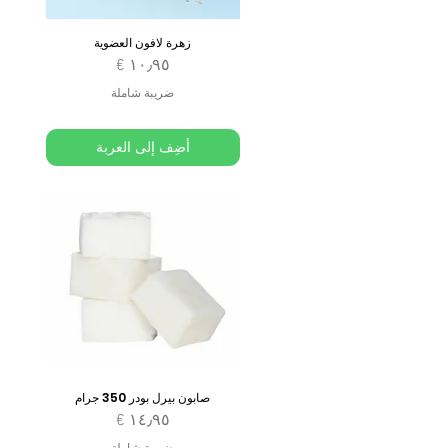
زهرة لافون العضوية
السعر
ضريبة شاملة
أضِف إلى العربة
صابون بيرل بودر 350 جرام
السعر