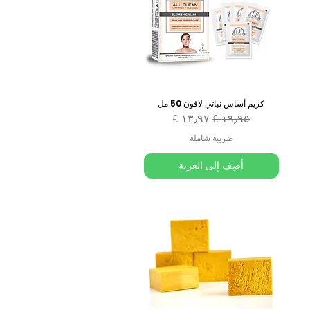
كريم أساس نباتي لافون 50 مل
سعر عادي
سعر البيع
ضريبة شاملة
أضِف إلى العربة