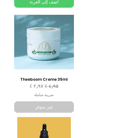
أضِف إلى العربة
Theeboom Creme 35ml
سعر عادي
سعر البيع
ضريبة شاملة
غير متوفر