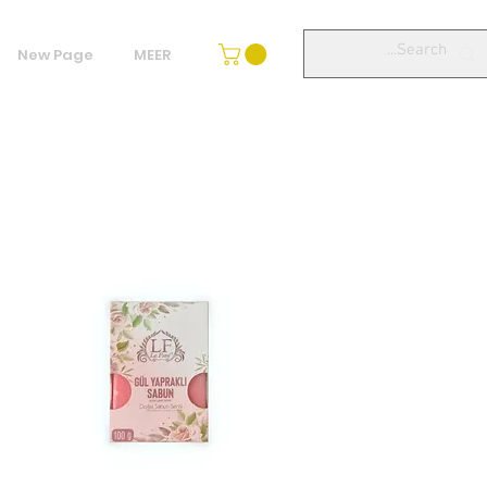
New Page
MEER