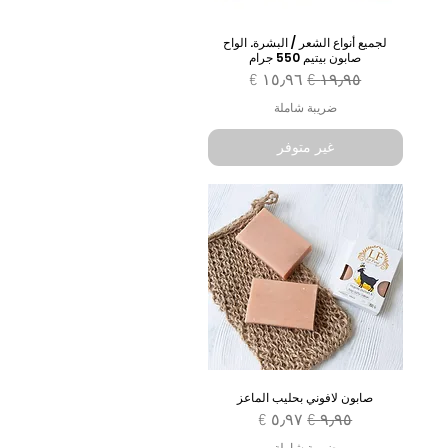
لجميع أنواع الشعر / البشرة. الواح
صابون بيتيم 550 جرام
سعر عادي
سعر البيع
ضريبة شاملة
غير متوفر
صابون لافوني بحليب الماعز
سعر عادي
سعر البيع