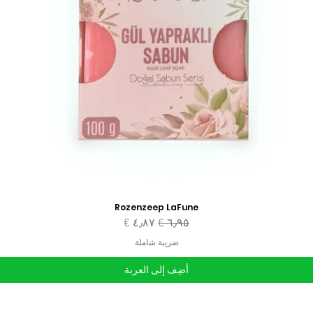
Rozenzeep LaFune
سعر عادي
سعر البيع
ضريبة شاملة
أضِف إلى العربة