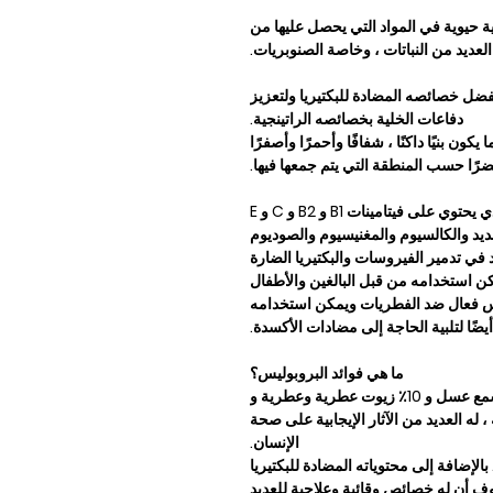
ية حيوية في المواد التي يحصل عليها من
لعديد من النباتات ، وخاصة الصنوبريات.
فضل خصائصه المضادة للبكتيريا ولتعزيز
دفاعات الخلية بخصائصه الراتينجية.
ون بنيًا داكنًا ، شفافًا وأحمرًا وأصفرًا
رًا حسب المنطقة التي يتم جمعها فيها.
على عكس حبوب لقاح النحل ، فإن البروبوليس الذي يحتوي على فيتامينات B1 و B2 و C و E
ديد والكالسيوم والمغنيسيوم والصوديوم
في تدمير الفيروسات والبكتيريا الضارة
كن استخدامه من قبل البالغين والأطفال
ليس فعال ضد الفطريات ويمكن استخدامه
أيضًا لتلبية الحاجة إلى مضادات الأكسدة.
ما هي فوائد البروبوليس؟
ثبت أن العكبر الذي يتكون من 50٪ راتينج و 30٪ شمع عسل و 10٪ زيوت عطرية وعطرية و
يا عضوية ، له العديد من الآثار الإيجابية على صحة
الإنسان.
الإضافة إلى محتوياته المضادة للبكتيريا
وف أن له خصائص وقائية وعلاجية للعديد