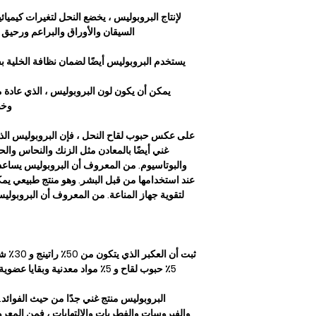
لإنتاج البروبوليس ، يخضع النحل لتغيرات كيميائ
السيقان والأوراق والبراعم ورحيق ا
يستخدم البروبوليس أيضًا لضمان نظافة الخلية ب
يمكن أن يكون لون البروبوليس ، الذي عادة ما يك
وخض
غني أيضًا بالمعادن مثل الزنك والنحاس والح
والبوتاسيوم. من المعروف أن البروبوليس يساعد 
عند استخدامها من قبل البشر. وهو منتج طبيعي يم
لتقوية جهاز المناعة. من المعروف أن البروبو
5٪ حبوب لقاح و 5٪ مواد معدنية وبقا
البروبوليس منتج غني جدًا من حيث الفوائد. ب
والفيروسات والفطريات والالتهابات ، فمن المعر