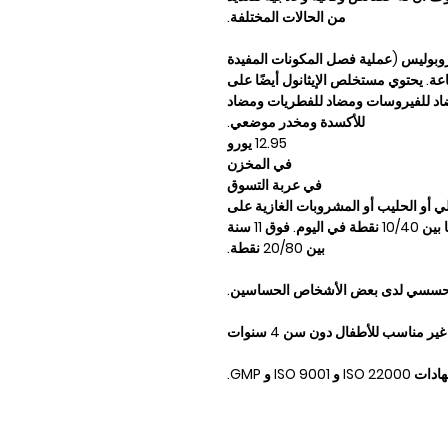
من الحالات المختلفة.
روبوليس (عملية فصل المكونات المفيدة
عة. يحتوي مستخلص الإيثانول أيضًا على
ضاد للفيروسات ومضاد للفطريات ومضاد
للأكسدة ومخدر موضعي.
12.95 يورو
في المخزن
في عربة التسوق
ي أو الحليب أو المشروبات الغازية على
سبيل المثال. جرعة الأطفال من 4-10 سنوات ما بين 10/40 نقطة في اليوم. فوق 11 سنة
بين 20/80 نقطة.
 تحسسي لدى بعض الأشخاص الحساسين.
غير مناسب للأطفال دون سن 4 سنوات
IS و GMP.