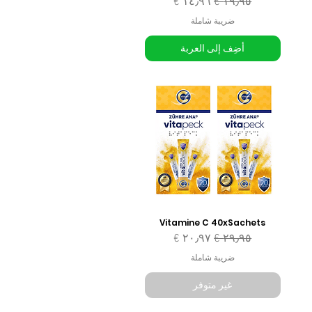
سعر عادي
سعر البيع
ضريبة شاملة
أضِف إلى العربة
Vitamine C 40xSachets
سعر عادي
سعر البيع
ضريبة شاملة
غير متوفر