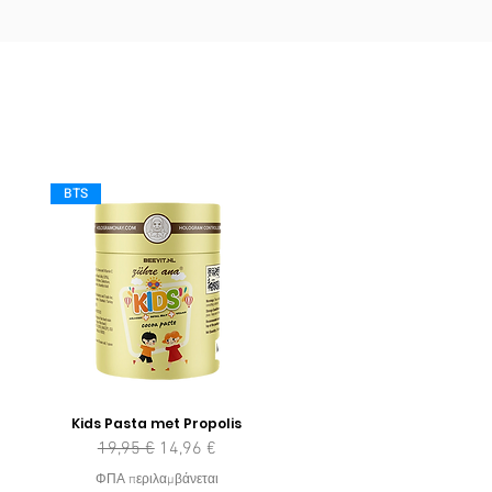
BTS
Kids Pasta met Propolis
Κανονική τιμή
Τιμή Έκπτωσης
19,95 €
14,96 €
ΦΠΑ περιλαμβάνεται