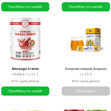
Προσθήκη στο καλάθι
Προσθήκη στο καλάθι
Massage Creme
Ενισχυτικό ενέργειας βιταμινών
Κανονική τιμή
Τιμή Έκπτωσης
Τιμή
19,95 €
16,96 €
14,95 €
ΦΠΑ περιλαμβάνεται
ΦΠΑ περιλαμβάνεται
Προσθήκη στο καλάθι
Εξαντλημένο