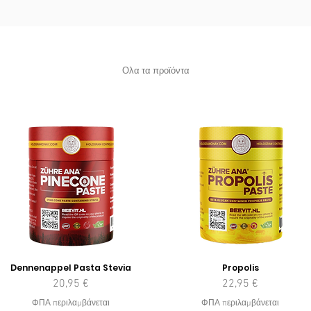
Ολα τα προϊόντα
Dennenappel Pasta Stevia
Propolis
Τιμή
Τιμή
20,95 €
22,95 €
ΦΠΑ περιλαμβάνεται
ΦΠΑ περιλαμβάνεται