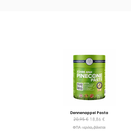
Dennenappel Pasta
Κανονική τιμή
Τιμή Έκπτωσης
20,95 €
18,86 €
ΦΠΑ περιλαμβάνεται