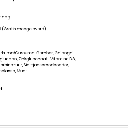
r dag.
el (Gratis meegeleverd)
urkuma/Curcuma, Gember, Galangal,
-glucaan, Zinkgluconaat, Vitamine D3,
corbinezuur, Sint-jansbroodpoeder,
melasse, Munt.
d.