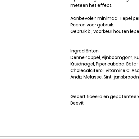
meteen het effect.
Aanbevolen minimaal 1 lepel pe
Roeren voor gebruik.
Gebruik bij voorkeur houten lep
Ingrediënten:
Dennenappel, Pijnboomgom, K
Kruidnagel, Piper cubeba, Bèta
Cholecalciferol, Vitamine C, As
Andiz Melasse, Sint-jansbrood
Gecertificeerd en gepatenteer
Beevit