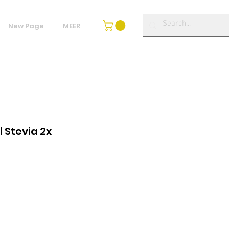
New Page
MEER
 Stevia 2x
μή
κπτωσης