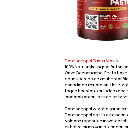
Dennenappel Pasta Stevia
100% Natuurlijke ingrediënten en
Onze Dennenappel Pasta bevat 
antioxiderend en antibacteriële
benodigde mineralen. Het zorgt 
tegen hoesten, kortademigheid
longproblemen, astma en bronc
Dennenappel wordt al jaren als 
Dennenappel pasta elimineert
Volgens rapporten in wetensch
bij het reinigen van de longen 