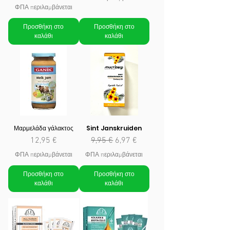
ΦΠΑ περιλαμβάνεται
Προσθήκη στο
Προσθήκη στο
καλάθι
καλάθι
Μαρμελάδα γάλακτος
Sint Janskruiden
Τιμή
Κανονική τιμή
Τιμή Έκπτωσης
12,95 €
9,95 €
6,97 €
ΦΠΑ περιλαμβάνεται
ΦΠΑ περιλαμβάνεται
Προσθήκη στο
Προσθήκη στο
καλάθι
καλάθι