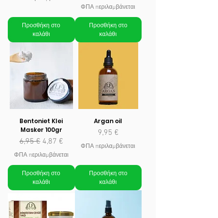
ΦΠΑ περιλαμβάνεται
Προσθήκη στο
Προσθήκη στο
καλάθι
καλάθι
Bentoniet Klei
Argan oil
Masker 100gr
Τιμή
9,95 €
Κανονική τιμή
Τιμή Έκπτωσης
6,95 €
4,87 €
ΦΠΑ περιλαμβάνεται
ΦΠΑ περιλαμβάνεται
Προσθήκη στο
Προσθήκη στο
καλάθι
καλάθι