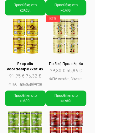
Προσθήκη στο
Προσθήκη στο
καλάθι
καλάθι
BTS
Propolis
Παιδική Πρόπολη 4x
voordeelpakket 4x
Κανονική τιμή
Τιμή Έκπτωσης
79,80 €
55,86 €
Κανονική τιμή
Τιμή Έκπτωσης
91,95 €
76,32 €
ΦΠΑ περιλαμβάνεται
ΦΠΑ περιλαμβάνεται
Προσθήκη στο
Προσθήκη στο
καλάθι
καλάθι