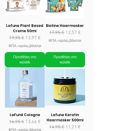
Lafune Plant Based
Biotine Haarmasker
Creme 50ml
Κανονική τιμή
Τιμή Έκπτωσης
17,95 €
12,57 €
Κανονική τιμή
Τιμή Έκπτωσης
19,95 €
13,97 €
ΦΠΑ περιλαμβάνεται
ΦΠΑ περιλαμβάνεται
Προσθήκη στο
Προσθήκη στο
καλάθι
καλάθι
LaFuné Cologne
Lafune Keratin
Haarmasker 500ml
Κανονική τιμή
Τιμή Έκπτωσης
14,95 €
13,46 €
Κανονική τιμή
Τιμή Έκπτωσης
14,95 €
11,21 €
ΦΠΑ περιλαμβάνεται