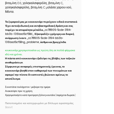
βιταμίνη D3, χοληκαλσιφερόλη, βιταμίνη C,
χοληκαλσιφερόλη, βιταμίνη C μελάσα χαρουπιού,
Μέντα.
Τα
ζυμαρικά μας με κουκουνάρι
περιέχουν ειδικά συστατικά.
Έχει αντιοξειδωτική και αντιβακτηριδιακή δράση και σας
παρέχει τα απαραίτητα μέταλλα._cc781905-5cde-3194-
bb3b
-136bad5cf58d_
Εξασφαλίζει
γρήγορη και διαρκή
ανάρρωση έναντι
_cc781905-5cde-3194-bb3b-
136bad5cf58ng_probleme , άσθμα και βρογχίτιδα.
κουκουνάρι
χρησιμοποιείται ως πρώτη ύλη σε πολλά φάρμακα
εδώ και χρόνια.
Η πάστα από κουκουνάρι εξαλείφει τις βλάβες των τοξικών
αναθυμιάσεων.
Σύμφωνα με αναφορές επιστημονικής έρευνας, το
κουκουνάρι βοηθά στον καθαρισμό των πνευμόνων και
αφαιρεί την πίσσα. Οι καπνιστές βιώνουν αμέσως το
αποτέλεσμα.
Συνιστάται τουλάχιστον 1 μεζούρα την ημέρα.
Ανακατέψτε πριν τη χρήση.
Χρησιμοποιήστε κατά προτίμηση ξύλινη κουτάλα (παρέχεται δωρεάν)
Πιστοποιημένο και κατοχυρωμένο με δίπλωμα ευρεσιτεχνίας.
Beevit