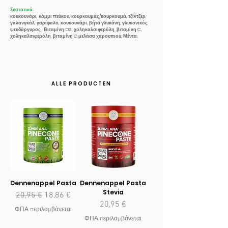
Συστατικά:
κουκουνάρι, κόμμι πεύκου, κουρκουμάς/κουρκουμά, τζίντζερ,
γαλανγκάλ, γαρίφαλο, κουκουνάρι, βήτα γλυκάνη, γλυκονικός
ψευδάργυρος, Βιταμίνη D3, χοληκαλσιφερόλη, βιταμίνη C,
χοληκαλσιφερόλη, βιταμίνη C μελάσα χαρουπιού, Μέντα.
ALLE PRODUCTEN
Dennenappel Pasta
Dennenappel Pasta
Stevia
Κανονική τιμή
Τιμή Έκπτωσης
20,95 €
18,86 €
Τιμή
20,95 €
ΦΠΑ περιλαμβάνεται
ΦΠΑ περιλαμβάνεται