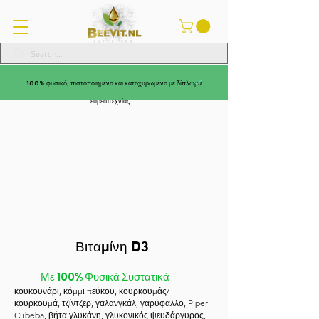
100% φυσικό, πιστοποιημένο και κατοχυρωμένο με δίπλωμα
ευρεσιτεχνίας
Βιταμίνη D3
Με 100% Φυσικά Συστατικά
κουκουνάρι, κόμμι πεύκου, κουρκουμάς/
κουρκουμά, τζίντζερ, γαλανγκάλ, γαρύφαλλο, Piper
Cubeba, βήτα γλυκάνη, γλυκονικός ψευδάργυρος,