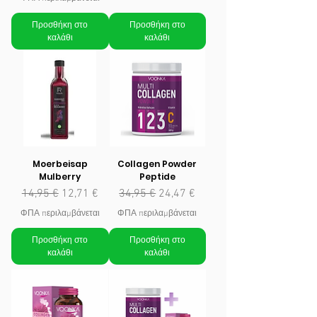
Προσθήκη στο
Προσθήκη στο
καλάθι
καλάθι
Moerbeisap
Collagen Powder
Mulberry
Peptide
Κανονική τιμή
Τιμή Έκπτωσης
Κανονική τιμή
Τιμή Έκπτωσης
14,95 €
12,71 €
34,95 €
24,47 €
ΦΠΑ περιλαμβάνεται
ΦΠΑ περιλαμβάνεται
Προσθήκη στο
Προσθήκη στο
καλάθι
καλάθι