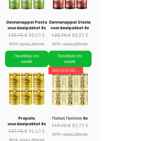
Dennenappel Pasta
Dennenappel Stevia
voordeelpakket 6x
voordeelpakket 6x
Κανονική τιμή
Τιμή Έκπτωσης
Κανονική τιμή
Τιμή Έκπτωσης
125,75 €
88,03 €
125,75 €
88,03 €
ΦΠΑ περιλαμβάνεται
ΦΠΑ περιλαμβάνεται
Προσθήκη στο
Προσθήκη στο
καλάθι
καλάθι
BACK2SCHOOL
Propolis
Παιδική Πρόπολη 6x
voordeelpakket 6x
Κανονική τιμή
Τιμή Έκπτωσης
119,70 €
83,79 €
Κανονική τιμή
Τιμή Έκπτωσης
137,75 €
96,43 €
ΦΠΑ περιλαμβάνεται
ΦΠΑ περιλαμβάνεται