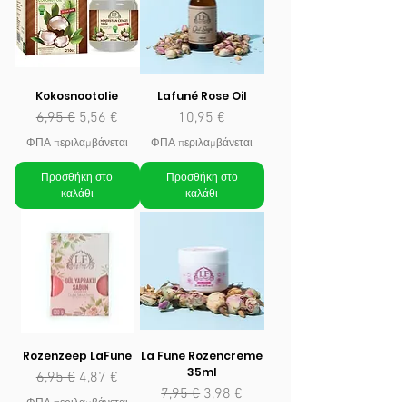
Kokosnootolie
Lafuné Rose Oil
Κανονική τιμή
Τιμή Έκπτωσης
Τιμή
6,95 €
5,56 €
10,95 €
ΦΠΑ περιλαμβάνεται
ΦΠΑ περιλαμβάνεται
Προσθήκη στο
Προσθήκη στο
καλάθι
καλάθι
Rozenzeep LaFune
La Fune Rozencreme
35ml
Κανονική τιμή
Τιμή Έκπτωσης
6,95 €
4,87 €
Κανονική τιμή
Τιμή Έκπτωσης
7,95 €
3,98 €
ΦΠΑ περιλαμβάνεται