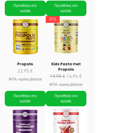
Προσθήκη στο
Προσθήκη στο
καλάθι
καλάθι
BTS
Propolis
Kids Pasta met
Propolis
Τιμή
22,95 €
Κανονική τιμή
Τιμή Έκπτωσης
19,95 €
14,96 €
ΦΠΑ περιλαμβάνεται
ΦΠΑ περιλαμβάνεται
Προσθήκη στο
Προσθήκη στο
καλάθι
καλάθι