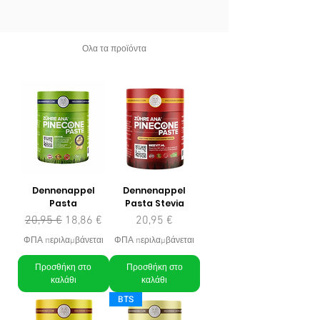
Ολα τα προϊόντα
Dennenappel
Dennenappel
Pasta
Pasta Stevia
Κανονική τιμή
Τιμή Έκπτωσης
Τιμή
20,95 €
18,86 €
20,95 €
ΦΠΑ περιλαμβάνεται
ΦΠΑ περιλαμβάνεται
Προσθήκη στο
Προσθήκη στο
καλάθι
καλάθι
BTS