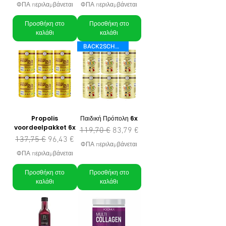
ΦΠΑ περιλαμβάνεται
ΦΠΑ περιλαμβάνεται
Προσθήκη στο
Προσθήκη στο
καλάθι
καλάθι
BACK2SCHOOL
Propolis
Παιδική Πρόπολη 6x
voordeelpakket 6x
Κανονική τιμή
Τιμή Έκπτωσης
119,70 €
83,79 €
Κανονική τιμή
Τιμή Έκπτωσης
137,75 €
96,43 €
ΦΠΑ περιλαμβάνεται
ΦΠΑ περιλαμβάνεται
Προσθήκη στο
Προσθήκη στο
καλάθι
καλάθι