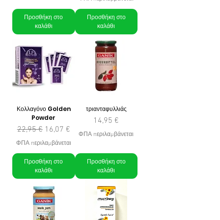
Προσθήκη στο
Προσθήκη στο
καλάθι
καλάθι
Κολλαγόνο Golden
τριανταφυλλιάς
Powder
Τιμή
14,95 €
Κανονική τιμή
Τιμή Έκπτωσης
22,95 €
16,07 €
ΦΠΑ περιλαμβάνεται
ΦΠΑ περιλαμβάνεται
Προσθήκη στο
Προσθήκη στο
καλάθι
καλάθι