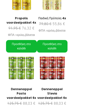
Propolis
Παιδική Πρόπολη 4x
voordeelpakket 4x
Κανονική τιμή
Τιμή Έκπτωσης
79,80 €
55,86 €
Κανονική τιμή
Τιμή Έκπτωσης
91,95 €
76,32 €
ΦΠΑ περιλαμβάνεται
ΦΠΑ περιλαμβάνεται
Προσθήκη στο
Προσθήκη στο
καλάθι
καλάθι
Dennenappel
Dennenappel
Pasta
Stevia
voordeelpakket 6x
voordeelpakket 6x
Κανονική τιμή
Τιμή Έκπτωσης
Κανονική τιμή
Τιμή Έκπτωσης
125,75 €
88,03 €
125,75 €
88,03 €