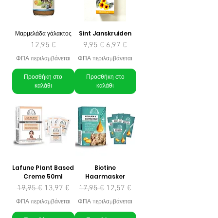
Μαρμελάδα γάλακτος
Sint Janskruiden
Τιμή
Κανονική τιμή
Τιμή Έκπτωσης
12,95 €
9,95 €
6,97 €
ΦΠΑ περιλαμβάνεται
ΦΠΑ περιλαμβάνεται
Προσθήκη στο
Προσθήκη στο
καλάθι
καλάθι
Lafune Plant Based
Biotine
Creme 50ml
Haarmasker
Κανονική τιμή
Τιμή Έκπτωσης
Κανονική τιμή
Τιμή Έκπτωσης
19,95 €
13,97 €
17,95 €
12,57 €
ΦΠΑ περιλαμβάνεται
ΦΠΑ περιλαμβάνεται