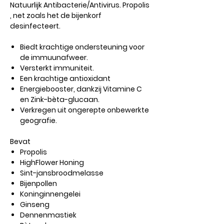
Natuurlijk Antibacterie/Antivirus. Propolis
, net zoals het de bijenkorf
desinfecteert.
Biedt krachtige ondersteuning voor
de immuunafweer.
Versterkt immuniteit.
Een krachtige antioxidant
Energiebooster, dankzij Vitamine C
en Zink-bèta-glucaan.
Verkregen uit ongerepte onbewerkte
geografie.
Bevat
Propolis
HighFlower Honing
Sint-jansbroodmelasse
Bijenpollen
Koninginnengelei
Ginseng
Dennenmastiek