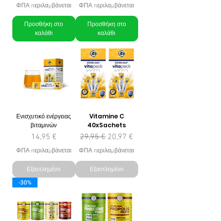
ΦΠΑ περιλαμβάνεται
ΦΠΑ περιλαμβάνεται
Προσθήκη στο
Προσθήκη στο
καλάθι
καλάθι
Ενισχυτικό ενέργειας
Vitamine C
βιταμινών
40xSachets
Τιμή
Κανονική τιμή
Τιμή Έκπτωσης
14,95 €
29,95 €
20,97 €
ΦΠΑ περιλαμβάνεται
ΦΠΑ περιλαμβάνεται
Εξαντλημένο
Εξαντλημένο
-30%