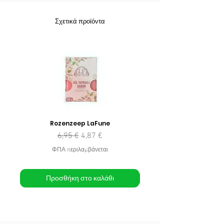
Σχετικά προϊόντα
Rozenzeep LaFune
Κανονική τιμή
Τιμή Έκπτωσης
6,95 €
4,87 €
ΦΠΑ περιλαμβάνεται
Προσθήκη στο καλάθι