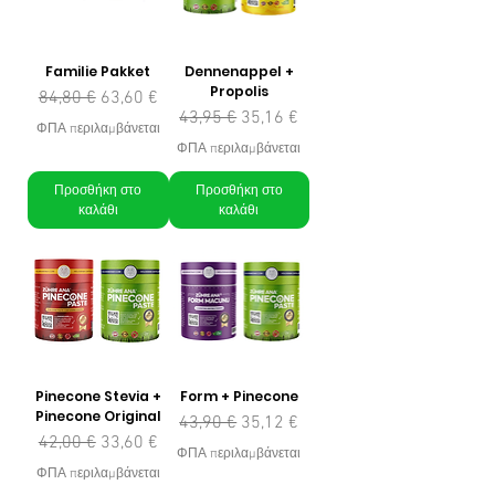
Familie Pakket
Dennenappel +
Propolis
Κανονική τιμή
Τιμή Έκπτωσης
84,80 €
63,60 €
Κανονική τιμή
Τιμή Έκπτωσης
43,95 €
35,16 €
ΦΠΑ περιλαμβάνεται
ΦΠΑ περιλαμβάνεται
Προσθήκη στο
Προσθήκη στο
καλάθι
καλάθι
Pinecone Stevia +
Form + Pinecone
Pinecone Original
Κανονική τιμή
Τιμή Έκπτωσης
43,90 €
35,12 €
Κανονική τιμή
Τιμή Έκπτωσης
42,00 €
33,60 €
ΦΠΑ περιλαμβάνεται
ΦΠΑ περιλαμβάνεται