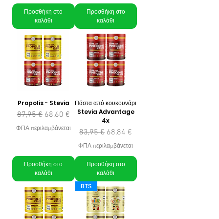
Προσθήκη στο
Προσθήκη στο
καλάθι
καλάθι
Propolis - Stevia
Πάστα από κουκουνάρι
Stevia Advantage
Κανονική τιμή
Τιμή Έκπτωσης
87,95 €
68,60 €
4x
ΦΠΑ περιλαμβάνεται
Κανονική τιμή
Τιμή Έκπτωσης
83,95 €
68,84 €
ΦΠΑ περιλαμβάνεται
Προσθήκη στο
Προσθήκη στο
καλάθι
καλάθι
BTS