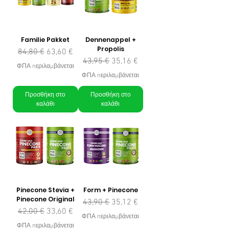
Familie Pakket
Dennenappel +
Propolis
Κανονική τιμή
Τιμή Έκπτωσης
84,80 €
63,60 €
Κανονική τιμή
Τιμή Έκπτωσης
43,95 €
35,16 €
ΦΠΑ περιλαμβάνεται
ΦΠΑ περιλαμβάνεται
Προσθήκη στο
Προσθήκη στο
καλάθι
καλάθι
Pinecone Stevia +
Form + Pinecone
Pinecone Original
Κανονική τιμή
Τιμή Έκπτωσης
43,90 €
35,12 €
Κανονική τιμή
Τιμή Έκπτωσης
42,00 €
33,60 €
ΦΠΑ περιλαμβάνεται
ΦΠΑ περιλαμβάνεται