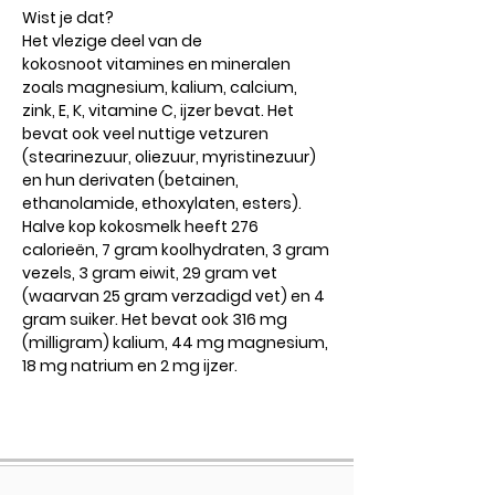
Wist je dat?
Het vlezige deel van de
kokosnoot vitamines en mineralen
zoals magnesium, kalium, calcium,
zink, E, K, vitamine C, ijzer bevat. Het
bevat ook veel nuttige vetzuren
(stearinezuur, oliezuur, myristinezuur)
en hun derivaten (betainen,
ethanolamide, ethoxylaten, esters).
Halve kop kokosmelk heeft 276
calorieën, 7 gram koolhydraten, 3 gram
vezels, 3 gram eiwit, 29 gram vet
(waarvan 25 gram verzadigd vet) en 4
gram suiker. Het bevat ook 316 mg
(milligram) kalium, 44 mg magnesium,
18 mg natrium en 2 mg ijzer.