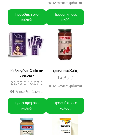
ΦΠΑ περιλαμβάνεται
Προσθήκη στο
Προσθήκη στο
καλάθι
καλάθι
Κολλαγόνο Golden
τριανταφυλλιάς
Powder
Τιμή
14,95 €
Κανονική τιμή
Τιμή Έκπτωσης
22,95 €
16,07 €
ΦΠΑ περιλαμβάνεται
ΦΠΑ περιλαμβάνεται
Προσθήκη στο
Προσθήκη στο
καλάθι
καλάθι