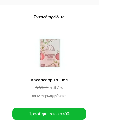
Σχετικά προϊόντα
Rozenzeep LaFune
Κανονική τιμή
Τιμή Έκπτωσης
6,95 €
4,87 €
ΦΠΑ περιλαμβάνεται
Προσθήκη στο καλάθι