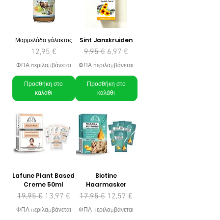
Μαρμελάδα γάλακτος
Sint Janskruiden
Τιμή
Κανονική τιμή
Τιμή Έκπτωσης
12,95 €
9,95 €
6,97 €
ΦΠΑ περιλαμβάνεται
ΦΠΑ περιλαμβάνεται
Προσθήκη στο
Προσθήκη στο
καλάθι
καλάθι
Lafune Plant Based
Biotine
Creme 50ml
Haarmasker
Κανονική τιμή
Τιμή Έκπτωσης
Κανονική τιμή
Τιμή Έκπτωσης
19,95 €
13,97 €
17,95 €
12,57 €
ΦΠΑ περιλαμβάνεται
ΦΠΑ περιλαμβάνεται