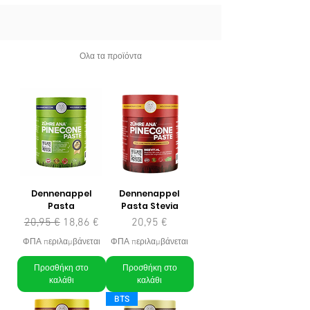
Ολα τα προϊόντα
Dennenappel
Dennenappel
Pasta
Pasta Stevia
Κανονική τιμή
Τιμή Έκπτωσης
Τιμή
20,95 €
18,86 €
20,95 €
ΦΠΑ περιλαμβάνεται
ΦΠΑ περιλαμβάνεται
Προσθήκη στο
Προσθήκη στο
καλάθι
καλάθι
BTS