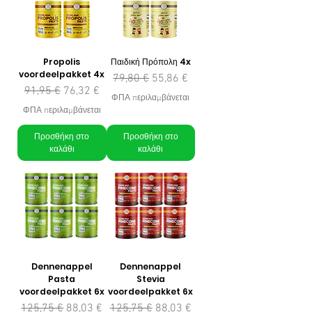
Propolis
Παιδική Πρόπολη 4x
voordeelpakket 4x
Κανονική τιμή
Τιμή Έκπτωσης
79,80 €
55,86 €
Κανονική τιμή
Τιμή Έκπτωσης
91,95 €
76,32 €
ΦΠΑ περιλαμβάνεται
ΦΠΑ περιλαμβάνεται
Προσθήκη στο
Προσθήκη στο
καλάθι
καλάθι
Dennenappel
Dennenappel
Pasta
Stevia
voordeelpakket 6x
voordeelpakket 6x
Κανονική τιμή
Τιμή Έκπτωσης
Κανονική τιμή
Τιμή Έκπτωσης
125,75 €
88,03 €
125,75 €
88,03 €