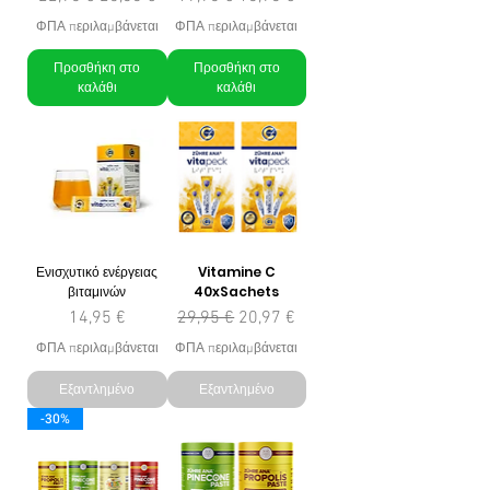
ΦΠΑ περιλαμβάνεται
ΦΠΑ περιλαμβάνεται
Προσθήκη στο
Προσθήκη στο
καλάθι
καλάθι
Ενισχυτικό ενέργειας
Vitamine C
βιταμινών
40xSachets
Τιμή
Κανονική τιμή
Τιμή Έκπτωσης
14,95 €
29,95 €
20,97 €
ΦΠΑ περιλαμβάνεται
ΦΠΑ περιλαμβάνεται
Εξαντλημένο
Εξαντλημένο
-30%