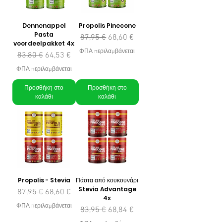
Dennenappel
Propolis Pinecone
Pasta
Κανονική τιμή
Τιμή Έκπτωσης
87,95 €
68,60 €
voordeelpakket 4x
ΦΠΑ περιλαμβάνεται
Κανονική τιμή
Τιμή Έκπτωσης
83,80 €
64,53 €
ΦΠΑ περιλαμβάνεται
Προσθήκη στο
Προσθήκη στο
καλάθι
καλάθι
Propolis - Stevia
Πάστα από κουκουνάρι
Stevia Advantage
Κανονική τιμή
Τιμή Έκπτωσης
87,95 €
68,60 €
4x
ΦΠΑ περιλαμβάνεται
Κανονική τιμή
Τιμή Έκπτωσης
83,95 €
68,84 €