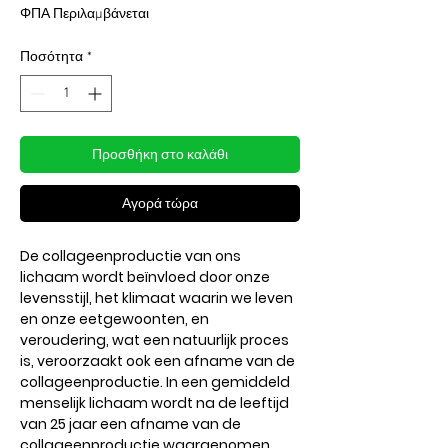
τιμή
Έκπτωσης
ΦΠΑ Περιλαμβάνεται
Ποσότητα
*
Προσθήκη στο καλάθι
Αγορά τώρα
De collageenproductie van ons
lichaam wordt beïnvloed door onze
levensstijl, het klimaat waarin we leven
en onze eetgewoonten, en
veroudering, wat een natuurlijk proces
is, veroorzaakt ook een afname van de
collageenproductie. In een gemiddeld
menselijk lichaam wordt na de leeftijd
van 25 jaar een afname van de
collageenproductie waargenomen