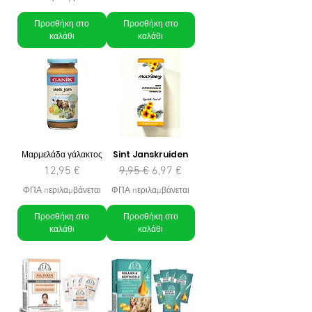
Προσθήκη στο
Προσθήκη στο
καλάθι
καλάθι
Μαρμελάδα γάλακτος
Sint Janskruiden
Τιμή
Κανονική τιμή
Τιμή Έκπτωσης
12,95 €
9,95 €
6,97 €
ΦΠΑ περιλαμβάνεται
ΦΠΑ περιλαμβάνεται
Προσθήκη στο
Προσθήκη στο
καλάθι
καλάθι