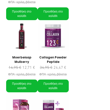
ΦΠΑ περιλαμβάνεται
Προσθήκη στο
Προσθήκη στο
καλάθι
καλάθι
Moerbeisap
Collagen Powder
Mulberry
Peptide
Κανονική τιμή
Τιμή Έκπτωσης
Κανονική τιμή
Τιμή Έκπτωσης
14,95 €
12,71 €
34,95 €
24,47 €
ΦΠΑ περιλαμβάνεται
ΦΠΑ περιλαμβάνεται
Προσθήκη στο
Προσθήκη στο
καλάθι
καλάθι