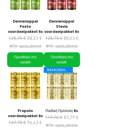
Dennenappel
Dennenappel
Pasta
Stevia
voordeelpakket 6x
voordeelpakket 6x
Κανονική τιμή
Τιμή Έκπτωσης
Κανονική τιμή
Τιμή Έκπτωσης
125,75 €
88,03 €
125,75 €
88,03 €
ΦΠΑ περιλαμβάνεται
ΦΠΑ περιλαμβάνεται
Προσθήκη στο
Προσθήκη στο
καλάθι
καλάθι
BACK2SCHOOL
Propolis
Παιδική Πρόπολη 6x
voordeelpakket 6x
Κανονική τιμή
Τιμή Έκπτωσης
119,70 €
83,79 €
Κανονική τιμή
Τιμή Έκπτωσης
137,75 €
96,43 €
ΦΠΑ περιλαμβάνεται