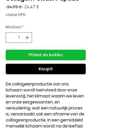
 34,95 € 
Běžná
24,47 €
Zvýhodněná
cena
cena
včetně DPH
Množství
*
Přidat do košíku
Koupit
De collageenproductie van ons
lichaam wordt beïnvloed door onze
levensstijl, het klimaat waarin we leven
en onze eetgewoonten, en
veroudering, wat een natuurlijk proces
is, veroorzaakt ook een afname van de
collageenproductie. In een gemiddeld
menselijk lichaam wordt na de leeftijd