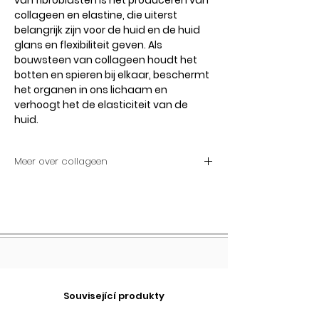
van fibroblasten is het produceren van
collageen en elastine, die uiterst
belangrijk zijn voor de huid en de huid
glans en flexibiliteit geven. Als
bouwsteen van collageen houdt het
botten en spieren bij elkaar, beschermt
het organen in ons lichaam en
verhoogt het de elasticiteit van de
huid.
Meer over collageen
Werkt collageensupplementen?
Het is mogelijk om collageenverlies
op een bepaald niveau te voorkomen
door bepaalde eetgewoonten aan te
nemen en schadelijke
consumptiegewoonten op te geven.
Vooral na de leeftijd van 40 jaar en de
Související produkty
menopauze is het verlies van
collageen als gevolg van de