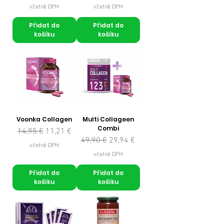
včetně DPH
včetně DPH
Přidat do
Přidat do
košíku
košíku
Voonka Collagen
Multi Collageen
Combi
Běžná cena
Zvýhodněná cena
14,95 €
11,21 €
Běžná cena
Zvýhodněná cena
49,90 €
29,94 €
včetně DPH
včetně DPH
Přidat do
Přidat do
košíku
košíku