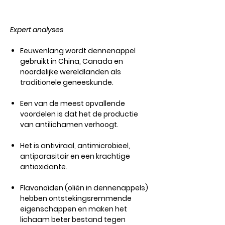
Expert analyses
Eeuwenlang wordt dennenappel
gebruikt in China, Canada en
noordelijke wereldlanden als
traditionele geneeskunde.
Een van de meest opvallende
voordelen is dat het de productie
van antilichamen verhoogt.
Het is antiviraal, antimicrobieel,
antiparasitair en een krachtige
antioxidante.
Flavonoïden (oliën in dennenappels)
hebben ontstekingsremmende
eigenschappen en maken het
lichaam beter bestand tegen