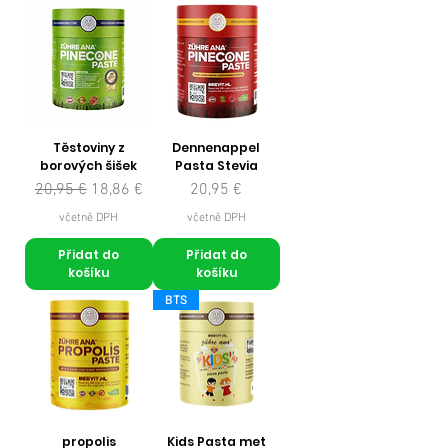
Těstoviny z
Dennenappel
borových šišek
Pasta Stevia
Běžná cena
Zvýhodněná cena
Cena
20,95 €
18,86 €
20,95 €
včetně DPH
včetně DPH
Přidat do
Přidat do
košíku
košíku
BTS
propolis
Kids Pasta met