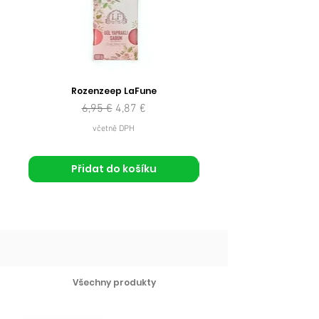
Rozenzeep LaFune
Běžná cena
Zvýhodněná cena
6,95 €
4,87 €
včetně DPH
Přidat do košíku
Všechny produkty