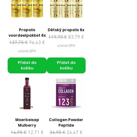
Propolis
Dětský propolis 6x
voordeelpakket 6x
Běžná cena
Zvýhodněná cena
119,70 €
83,79 €
Běžná cena
Zvýhodněná cena
137,75 €
96,43 €
včetně DPH
včetně DPH
Přidat do
Přidat do
košíku
košíku
Moerbeisap
Collagen Powder
Mulberry
Peptide
Běžná cena
Zvýhodněná cena
Běžná cena
Zvýhodněná cena
14,95 €
12,71 €
34,95 €
24,47 €