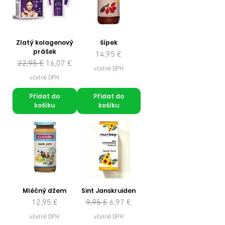
Zlatý kolagenový
šípek
prášek
Cena
14,95 €
Běžná cena
Zvýhodněná cena
22,95 €
16,07 €
včetně DPH
včetně DPH
Přidat do
Přidat do
košíku
košíku
Mléčný džem
Sint Janskruiden
Cena
Běžná cena
Zvýhodněná cena
12,95 €
9,95 €
6,97 €
včetně DPH
včetně DPH