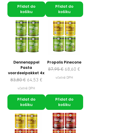
Přidat do
Přidat do
košíku
košíku
Dennenappel
Propolis Pinecone
Pasta
Běžná cena
Zvýhodněná cena
87,95 €
68,60 €
voordeelpakket 4x
včetně DPH
Běžná cena
Zvýhodněná cena
83,80 €
64,53 €
včetně DPH
Přidat do
Přidat do
košíku
košíku