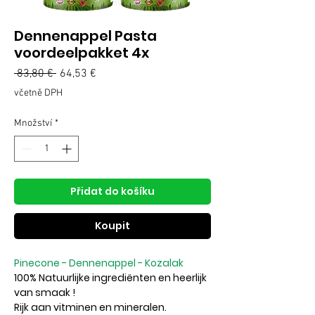
Dennenappel Pasta
voordeelpakket 4x
 83,80 € 
Běžná
64,53 €
Zvýhodněná
cena
cena
včetně DPH
Množství
*
Přidat do košíku
Koupit
Pinecone - Dennenappel - Kozalak
100% Natuurlijke ingrediënten en heerlijk
van smaak !
Rijk aan vitminen en mineralen.