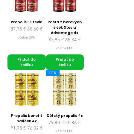
Propolis - Stevia
Pasta z borových
šišek Stevia
Běžná cena
Zvýhodněná cena
87,95 €
68,60 €
Advantage 4x
včetně DPH
Běžná cena
Zvýhodněná cena
83,95 €
68,84 €
včetně DPH
Přidat do
Přidat do
košíku
košíku
BTS
Propolis benefit
Dětský propolis 4x
balíček 4x
Běžná cena
Zvýhodněná cena
79,80 €
55,86 €
Běžná cena
Zvýhodněná cena
91,95 €
76,32 €
včetně DPH