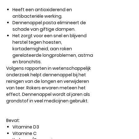
Heeft een antioxiderend en
antibacteriële werking.
Dennenappel pasta elimineert de
schade van giftige dampen.
Het zorgt voor een snel en blijvend
herstel tegen hoesten,
kortademigheid, aan roken
gerelateerde longproblemen, astma
en bronchitis.
Volgens rapporten in wetenschappelijk
onderzoek helpt dennenappel bij het
reinigen van de longen en verwijderen
van teer. Rokers ervaren meteen het
effect. Dennenappel wordt al jaren als
grondstof in veel medicijnen gebruikt.
Bevat:
Vitamine D3
Vitamine C