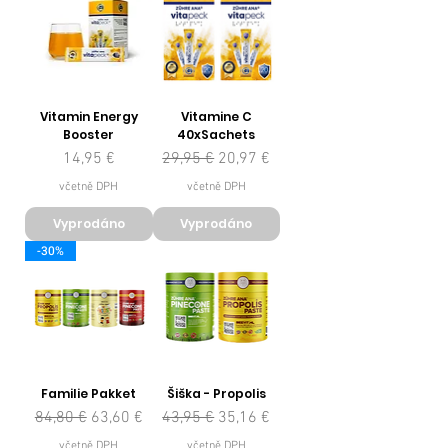
Vitamin Energy
Vitamine C
Booster
40xSachets
Cena
Běžná cena
Zvýhodněná cena
14,95 €
29,95 €
20,97 €
včetně DPH
včetně DPH
Vyprodáno
Vyprodáno
-30%
Familie Pakket
Šiška - Propolis
Běžná cena
Zvýhodněná cena
Běžná cena
Zvýhodněná cena
84,80 €
63,60 €
43,95 €
35,16 €
včetně DPH
včetně DPH