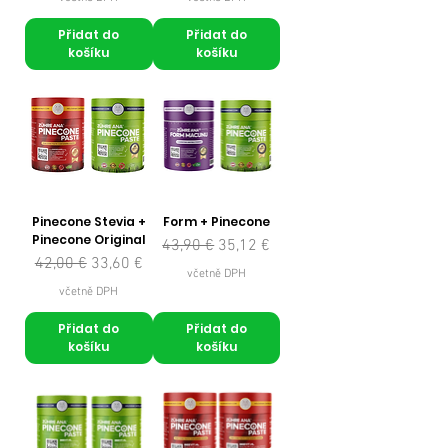
Přidat do
Přidat do
košíku
košíku
Pinecone Stevia +
Form + Pinecone
Pinecone Original
Běžná cena
Zvýhodněná cena
43,90 €
35,12 €
Běžná cena
Zvýhodněná cena
42,00 €
33,60 €
včetně DPH
včetně DPH
Přidat do
Přidat do
košíku
košíku