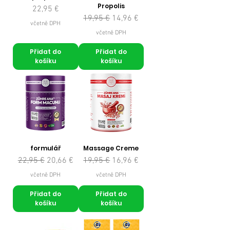
Propolis
Cena
22,95 €
Běžná cena
Zvýhodněná cena
19,95 €
14,96 €
včetně DPH
včetně DPH
Přidat do
Přidat do
košíku
košíku
formulář
Massage Creme
Běžná cena
Zvýhodněná cena
Běžná cena
Zvýhodněná cena
22,95 €
20,66 €
19,95 €
16,96 €
včetně DPH
včetně DPH
Přidat do
Přidat do
košíku
košíku