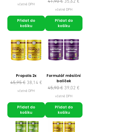
Běžná cena
Zvýhodněná cena
41,90 €
35,62 €
včetně DPH
včetně DPH
Přidat do
Přidat do
košíku
košíku
Propolis 2x
Formulář měsíční
balíček
Běžná cena
Zvýhodněná cena
45,95 €
38,14 €
Běžná cena
Zvýhodněná cena
45,90 €
39,02 €
včetně DPH
včetně DPH
Přidat do
Přidat do
košíku
košíku