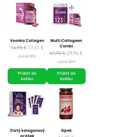
Voonka Collagen
Multi Collageen
Combi
Běžná cena
Zvýhodněná cena
14,95 €
11,21 €
Běžná cena
Zvýhodněná cena
49,90 €
29,94 €
včetně DPH
včetně DPH
Přidat do
Přidat do
košíku
košíku
Zlatý kolagenový
šípek
prášek