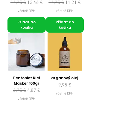
Běžná cena
Zvýhodněná cena
Běžná cena
Zvýhodněná cena
14,95 €
13,46 €
14,95 €
11,21 €
včetně DPH
včetně DPH
Přidat do
Přidat do
košíku
košíku
Bentoniet Klei
arganový olej
Masker 100gr
Cena
9,95 €
Běžná cena
Zvýhodněná cena
6,95 €
4,87 €
včetně DPH
včetně DPH
Přidat do
Přidat do
košíku
košíku