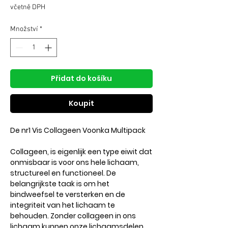
cena
cena
včetně DPH
Množství
*
Přidat do košíku
Koupit
De nr1 Vis Collageen Voonka Multipack
Collageen, is eigenlijk een type eiwit dat
onmisbaar is voor ons hele lichaam,
structureel en functioneel. De
belangrijkste taak is om het
bindweefsel te versterken en de
integriteit van het lichaam te
behouden. Zonder collageen in ons
lichaam kunnen onze lichaamsdelen