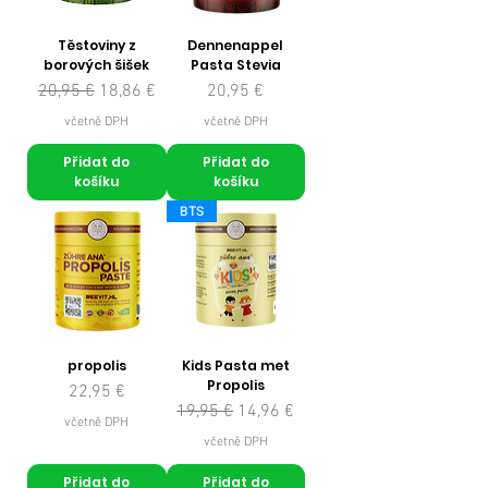
Ingrediënten: Type I gehydrolyseerd
collageen, type III gehydrolyseerd
Těstoviny z
Dennenappel
collageen, type II gehydrolyseerd
borových šišek
Pasta Stevia
collageen, l-ascorbinezuur (vitamine
Běžná cena
Zvýhodněná cena
Cena
20,95 €
18,86 €
20,95 €
C) Icoon voor Geverifieerd door de
včetně DPH
včetně DPH
community
Přidat do
Přidat do
Netto hoeveelheid: 300 g
košíku
košíku
Tabel met productcomponenten
BTS
Actieve Ingrediënten in1 Schaal (10
gram)*BRD
Type I gehydrolyseerd collageen7500
mg**
Type III gehydrolyseerd
collageen2360 mg**
propolis
Kids Pasta met
Type II gehydrolyseerd collageen100
Propolis
Cena
22,95 €
mg**
Běžná cena
Zvýhodněná cena
19,95 €
14,96 €
Vitamine C40 mg%50
včetně DPH
včetně DPH
Přidat do
Přidat do