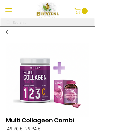
Multi Collageen Combi
 49,90 € 
Běžná
29,94 €
Zvýhodněná