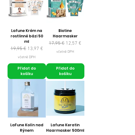
Lafune Krém na
Biotine
rostlinné bázi 50
Haarmasker
ml
Běžná cena
Zvýhodněná cena
17,95 €
12,57 €
Běžná cena
Zvýhodněná cena
19,95 €
13,97 €
včetně DPH
včetně DPH
Přidat do
Přidat do
košíku
košíku
LaFune Kolín nad
Lafune Keratin
Rýnem
Haarmasker 500ml