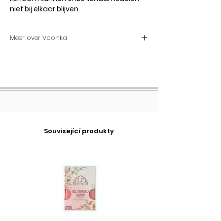
niet bij elkaar blijven.
Meer over Voonka
Voonka Multi Collagen Poeder 300g
Voonka Multi Collagen Powder bevat
3 verschillende soorten
gehydrolyseerd collageen en
vitamine C. Voonka Multi Collageen
123 is een multi-collageen product
met 7500 mg type 1 collageen, 2360
Související produkty
mg type 2 collageen en 100 mg type
3 collageen.
Voonka Multi-collageenpoeder
Actieve ingrediënten en hun taken
Extra vitamine C in Voonka Multi
Collagen Powder poeder collageen
supplement, door gebruikers ook wel
bekend als Voonka Collagen 123:
Normale collageenvorming, die