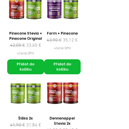
Pinecone Stevia +
Form + Pinecone
Pinecone Original
Běžná cena
Zvýhodněná cena
43,90 €
35,12 €
Běžná cena
Zvýhodněná cena
42,00 €
33,60 €
včetně DPH
včetně DPH
Přidat do
Přidat do
košíku
košíku
Šiška 2x
Dennenappel
Stevia 2x
Běžná cena
Zvýhodněná cena
41,90 €
31,84 €