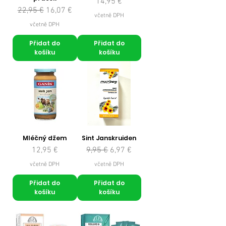
Cena
14,95 €
Běžná cena
Zvýhodněná cena
22,95 €
16,07 €
včetně DPH
včetně DPH
Přidat do
Přidat do
košíku
košíku
Mléčný džem
Sint Janskruiden
Cena
Běžná cena
Zvýhodněná cena
12,95 €
9,95 €
6,97 €
včetně DPH
včetně DPH
Přidat do
Přidat do
košíku
košíku