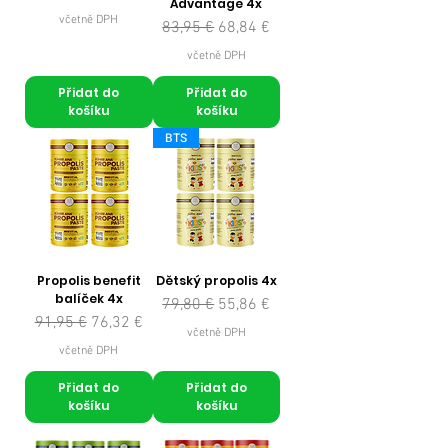
Advantage 4x
včetně DPH
Běžná cena
Zvýhodněná cena
83,95 €
68,84 €
včetně DPH
Přidat do
Přidat do
košíku
košíku
BTS
Propolis benefit
Dětský propolis 4x
balíček 4x
Běžná cena
Zvýhodněná cena
79,80 €
55,86 €
Běžná cena
Zvýhodněná cena
91,95 €
76,32 €
včetně DPH
včetně DPH
Přidat do
Přidat do
košíku
košíku