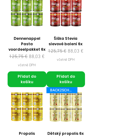
Dennenappel
Šiška Stevia
Pasta
slevové balení 6x
voordeelpakket 6x
Běžná cena
Zvýhodněná cena
125,75 €
88,03 €
Běžná cena
Zvýhodněná cena
125,75 €
88,03 €
včetně DPH
včetně DPH
Přidat do
Přidat do
košíku
košíku
BACK2SCHOOL
Propolis
Dětský propolis 6x