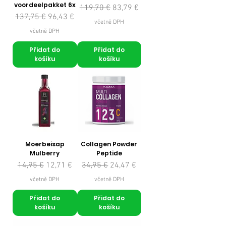
voordeelpakket 6x
Běžná cena
Zvýhodněná cena
119,70 €
83,79 €
Běžná cena
Zvýhodněná cena
137,75 €
96,43 €
včetně DPH
včetně DPH
Přidat do
Přidat do
košíku
košíku
Moerbeisap
Collagen Powder
Mulberry
Peptide
Běžná cena
Zvýhodněná cena
Běžná cena
Zvýhodněná cena
14,95 €
12,71 €
34,95 €
24,47 €
včetně DPH
včetně DPH
Přidat do
Přidat do
košíku
košíku