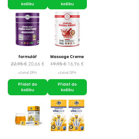
košíku
košíku
formulář
Massage Creme
Běžná cena
Zvýhodněná cena
Běžná cena
Zvýhodněná cena
22,95 €
20,66 €
19,95 €
16,96 €
včetně DPH
včetně DPH
Přidat do
Přidat do
košíku
košíku