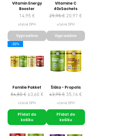
Vitamin Energy
Vitamine C
Booster
40xSachets
Cena
Běžná cena
Zvýhodněná cena
14,95 €
29,95 €
20,97 €
včetně DPH
včetně DPH
Vyprodáno
Vyprodáno
-30%
Familie Pakket
Šiška - Propolis
Běžná cena
Zvýhodněná cena
Běžná cena
Zvýhodněná cena
84,80 €
63,60 €
43,95 €
35,16 €
včetně DPH
včetně DPH
Přidat do
Přidat do
košíku
košíku