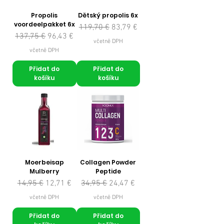
Propolis
Dětský propolis 6x
voordeelpakket 6x
Běžná cena
Zvýhodněná cena
119,70 €
83,79 €
Běžná cena
Zvýhodněná cena
137,75 €
96,43 €
včetně DPH
včetně DPH
Přidat do
Přidat do
košíku
košíku
Moerbeisap
Collagen Powder
Mulberry
Peptide
Běžná cena
Zvýhodněná cena
Běžná cena
Zvýhodněná cena
14,95 €
12,71 €
34,95 €
24,47 €
včetně DPH
včetně DPH
Přidat do
Přidat do