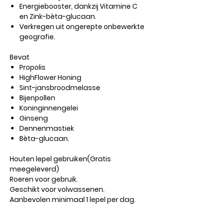
Energiebooster, dankzij Vitamine C
en Zink-bèta-glucaan.
Verkregen uit ongerepte onbewerkte
geografie.
Bevat
Propolis
HighFlower Honing
Sint-jansbroodmelasse
Bijenpollen
Koninginnengelei
Ginseng
Dennenmastiek
Bèta-glucaan.
Houten lepel gebruiken(Gratis
meegeleverd)
Roeren voor gebruik.
Geschikt voor volwassenen.
Aanbevolen minimaal 1 lepel per dag.​