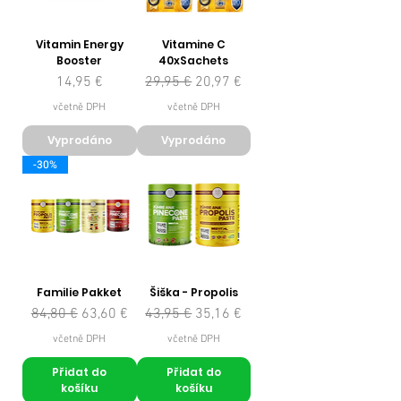
Vitamin Energy
Vitamine C
Booster
40xSachets
Cena
Běžná cena
Zvýhodněná cena
14,95 €
29,95 €
20,97 €
včetně DPH
včetně DPH
Vyprodáno
Vyprodáno
-30%
Familie Pakket
Šiška - Propolis
Běžná cena
Zvýhodněná cena
Běžná cena
Zvýhodněná cena
84,80 €
63,60 €
43,95 €
35,16 €
včetně DPH
včetně DPH
Přidat do
Přidat do
košíku
košíku