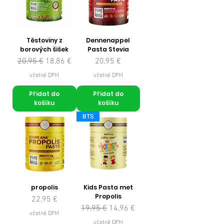
Těstoviny z
Dennenappel
borových šišek
Pasta Stevia
Běžná cena
Zvýhodněná cena
Cena
20,95 €
18,86 €
20,95 €
včetně DPH
včetně DPH
Přidat do
Přidat do
košíku
košíku
BTS
propolis
Kids Pasta met
Propolis
Cena
22,95 €
Běžná cena
Zvýhodněná cena
19,95 €
14,96 €
včetně DPH
včetně DPH