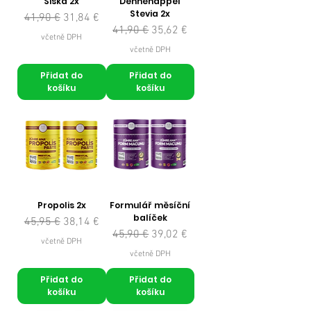
Šiška 2x
Dennenappel
Stevia 2x
Běžná cena
Zvýhodněná cena
41,90 €
31,84 €
Běžná cena
Zvýhodněná cena
41,90 €
35,62 €
včetně DPH
včetně DPH
Přidat do
Přidat do
košíku
košíku
Propolis 2x
Formulář měsíční
balíček
Běžná cena
Zvýhodněná cena
45,95 €
38,14 €
Běžná cena
Zvýhodněná cena
45,90 €
39,02 €
včetně DPH
včetně DPH
Přidat do
Přidat do
košíku
košíku