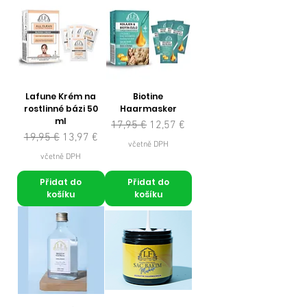
Lafune Krém na
Biotine
rostlinné bázi 50
Haarmasker
ml
Běžná cena
Zvýhodněná cena
17,95 €
12,57 €
Běžná cena
Zvýhodněná cena
19,95 €
13,97 €
včetně DPH
včetně DPH
Přidat do
Přidat do
košíku
košíku