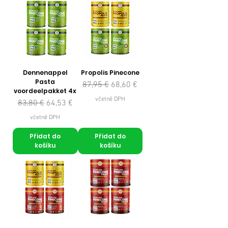
Dennenappel
Propolis Pinecone
Pasta
Běžná cena
Zvýhodněná cena
87,95 €
68,60 €
voordeelpakket 4x
včetně DPH
Běžná cena
Zvýhodněná cena
83,80 €
64,53 €
včetně DPH
Přidat do
Přidat do
košíku
košíku