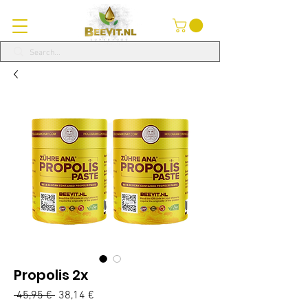
Propolis 2x
 45,95 € 
Běžná
38,14 €
Zvýhodněná