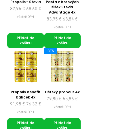
Propolis - Stevia
Pasta z borových
šišek Stevia
Běžná cena
Zvýhodněná cena
87,95 €
68,60 €
Advantage 4x
včetně DPH
Běžná cena
Zvýhodněná cena
83,95 €
68,84 €
včetně DPH
Přidat do
Přidat do
košíku
košíku
BTS
Propolis benefit
Dětský propolis 4x
balíček 4x
Běžná cena
Zvýhodněná cena
79,80 €
55,86 €
Běžná cena
Zvýhodněná cena
91,95 €
76,32 €
včetně DPH
včetně DPH
Přidat do
Přidat do
košíku
košíku