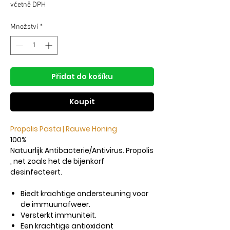
cena
cena
včetně DPH
Množství
*
Přidat do košíku
Koupit
Propolis Pasta | Rauwe Honing
100%
Natuurlijk Antibacterie/Antivirus. Propolis
, net zoals het de bijenkorf
desinfecteert.
Biedt krachtige ondersteuning voor
de immuunafweer.
Versterkt immuniteit.
Een krachtige antioxidant