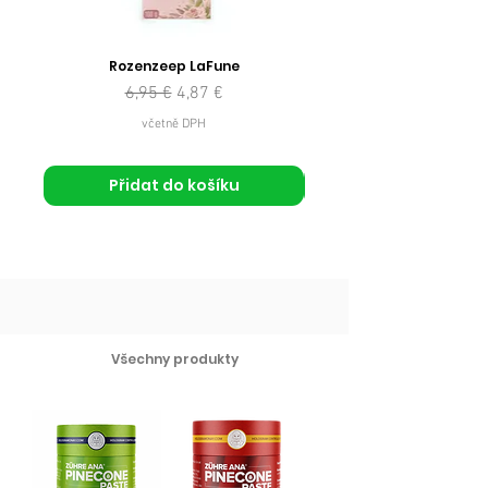
Rozenzeep LaFune
Běžná cena
Zvýhodněná cena
6,95 €
4,87 €
včetně DPH
Přidat do košíku
Všechny produkty