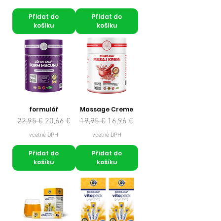
Přidat do
Přidat do
košíku
košíku
formulář
Massage Creme
Běžná cena
Zvýhodněná cena
Běžná cena
Zvýhodněná cena
22,95 €
20,66 €
19,95 €
16,96 €
včetně DPH
včetně DPH
Přidat do
Přidat do
košíku
košíku