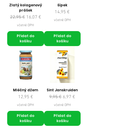
Zlatý kolagenový
šípek
prášek
Cena
14,95 €
Běžná cena
Zvýhodněná cena
22,95 €
16,07 €
včetně DPH
včetně DPH
Přidat do
Přidat do
košíku
košíku
Mléčný džem
Sint Janskruiden
Cena
Běžná cena
Zvýhodněná cena
12,95 €
9,95 €
6,97 €
včetně DPH
včetně DPH
Přidat do
Přidat do
košíku
košíku