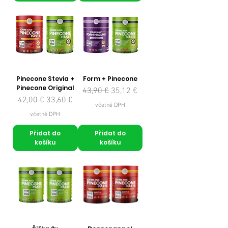
Pinecone Stevia +
Form + Pinecone
Pinecone Original
Běžná cena
Zvýhodněná cena
43,90 €
35,12 €
Běžná cena
Zvýhodněná cena
42,00 €
33,60 €
včetně DPH
včetně DPH
Přidat do
Přidat do
košíku
košíku