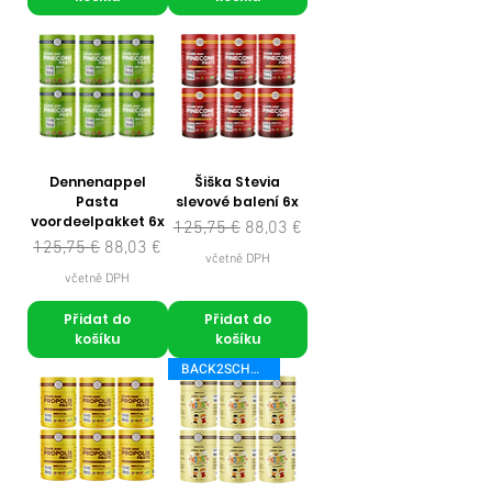
Dennenappel
Šiška Stevia
Pasta
slevové balení 6x
voordeelpakket 6x
Běžná cena
Zvýhodněná cena
125,75 €
88,03 €
Běžná cena
Zvýhodněná cena
125,75 €
88,03 €
včetně DPH
včetně DPH
Přidat do
Přidat do
košíku
košíku
BACK2SCHOOL