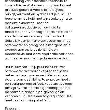
afscheiding van essentiële rozenolie. La
Funé Full Rose Water, een multifunctioneel
product geschikt voor alle huidtypes,
reinigt, verzacht en hydrateert je huid. Het
beschermt de huid met zijn sterke gehalte
aan antioxidanten. Door de
collageenproductie van uw huid te
ondersteunen, verhoogt het de elasticiteit
van de huid en verstevigt het uw huid. .
Gebruik: Maak je make-upkatoen nat met
rozenwater en breng het 's morgens en' s
avonds aan op je gez
icht, hals en
decolleté. Je kunt deze applicatie ook doen
wanneer je maar wilt gedurende de dag.
Het is 100% natuurlijk puur natuurzuiver
rozenwater dat wordt verkregen tijdens
het extraheren van essentiële rozenolie
door stoomdestillatie. Rozenwater heeft
een balancerend effect. Het staat bekend
om zijn hydraterende eigenschappen op
de normale, droge, rijpe, gevoelige en
verloren huid. Het is een talgregulator. Het
heeft een anti-rimpel effect.
Bewaren: