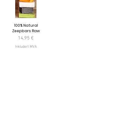
100% Natural
Zeepbars Raw
Pris
14,95 €
Inkludert MVA
Legg til i
handlekurv
Terug naar homepagina