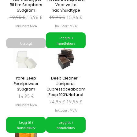
Bittim Soapbars
Voor vette
550gram
haar/huidtype
Vanlig pris
Salgspris
Vanlig pris
Salgspris
19,95 €
15,96 €
19,95 €
15,96 €
Inkludert MVA
Inkludert MVA
Legg til i
Utsolgt
handlekurv
Parel Zeep
Deep Cleaner -
Pearlpowder
Juniperus
350gram
Cupressaceaboom
Zeep 100% Natural
Pris
14,95 €
Vanlig pris
Salgspris
24,95 €
19,96 €
Inkludert MVA
Inkludert MVA
Legg til i
Legg til i
handlekurv
handlekurv