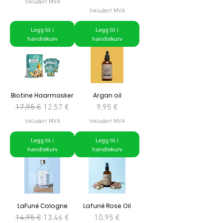
Inkludert MVA
Inkludert MVA
Legg til i
Legg til i
handlekurv
handlekurv
Biotine Haarmasker
Argan oil
Vanlig pris
Salgspris
Pris
17,95 €
12,57 €
9,95 €
Inkludert MVA
Inkludert MVA
Legg til i
Legg til i
handlekurv
handlekurv
LaFuné Cologne
Lafuné Rose Oil
Vanlig pris
Salgspris
Pris
14,95 €
13,46 €
10,95 €