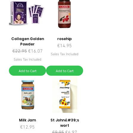
Collagen Golden
rosehip
Powder
Price
€14.95
Regular Price
Sale Price
€22.95
€16.07
Sales Tax Included
Sales Tax Included
Add to Cart
Add to Cart
Milk Jam
St John&#39;s
wort
Price
€12.95
Regular Price
Sale Price
€9.95
€6.97