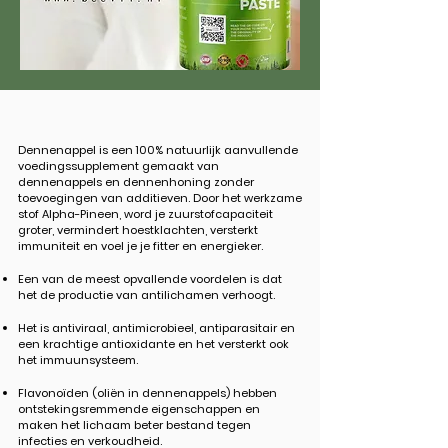
Dennenappel is een 100% natuurlijk aanvullende
voedingssupplement gemaakt van
dennenappels en dennenhoning zonder
toevoegingen van additieven. Door het werkzame
stof Alpha-Pineen, word je zuurstofcapaciteit
groter, vermindert hoestklachten, versterkt
immuniteit en voel je je fitter en energieker.
Een van de meest opvallende voordelen is dat
het de productie van antilichamen verhoogt.
Het is antiviraal, antimicrobieel, antiparasitair en
een krachtige antioxidante en het versterkt ook
het immuunsysteem.
Flavonoïden (oliën in dennenappels) hebben
ontstekingsremmende eigenschappen en
maken het lichaam beter bestand tegen
infecties en verkoudheid.