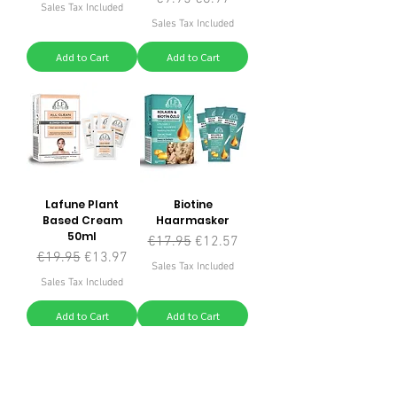
Sales Tax Included
Sales Tax Included
Add to Cart
Add to Cart
Lafune Plant
Biotine
Based Cream
Haarmasker
50ml
Regular Price
Sale Price
€17.95
€12.57
Regular Price
Sale Price
€19.95
€13.97
Sales Tax Included
Sales Tax Included
Add to Cart
Add to Cart