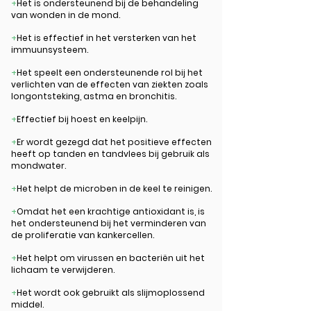
+
Het is ondersteunend bij de behandeling
van wonden in de mond.
+
Het is effectief in het versterken van het
immuunsysteem.
+
Het speelt een ondersteunende rol bij het
verlichten van de effecten van ziekten zoals
longontsteking, astma en bronchitis.
+
Effectief bij hoest en keelpijn.
+
Er wordt gezegd dat het positieve effecten
heeft op tanden en tandvlees bij gebruik als
mondwater.
+
Het helpt de microben in de keel te reinigen.
+
Omdat het een krachtige antioxidant is, is
het ondersteunend bij het verminderen van
de proliferatie van kankercellen.
+
Het helpt om virussen en bacteriën uit het
lichaam te verwijderen.
+
Het wordt ook gebruikt als slijmoplossend
middel.