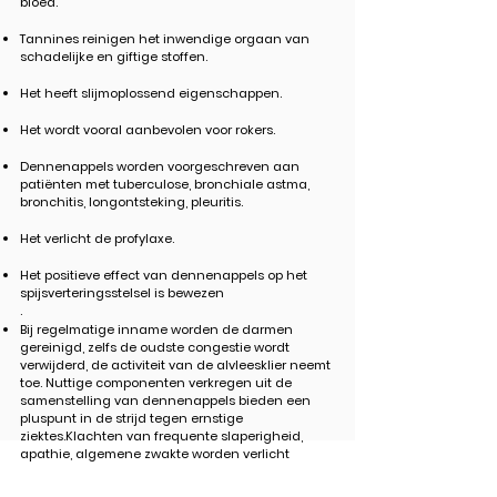
bloed.
Tannines reinigen het inwendige orgaan van
schadelijke en giftige stoffen.
Het heeft slijmoplossend eigenschappen.
Het wordt vooral aanbevolen voor rokers.
Dennenappels worden voorgeschreven aan
patiënten met tuberculose, bronchiale astma,
bronchitis, longontsteking, pleuritis.
Het verlicht de profylaxe.
Het positieve effect van dennenappels op het
spijsverteringsstelsel is bewezen
.
Bij regelmatige inname worden de darmen
gereinigd, zelfs de oudste congestie wordt
verwijderd, de activiteit van de alvleesklier neemt
toe. Nuttige componenten verkregen uit de
samenstelling van dennenappels bieden een
pluspunt in de strijd tegen ernstige
ziektes.Klachten van frequente slaperigheid,
apathie, algemene zwakte worden verlicht