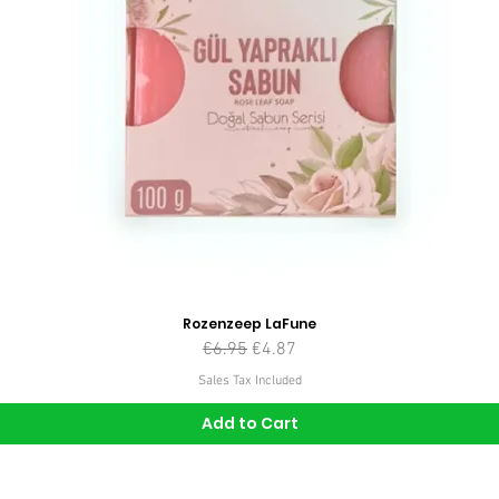
Rozenzeep LaFune
Regular Price
Sale Price
€6.95
€4.87
Sales Tax Included
Add to Cart