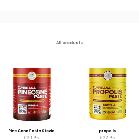
All products
Pine Cone Paste Stevia
propolis
Price
Price
€20.95
€22.95