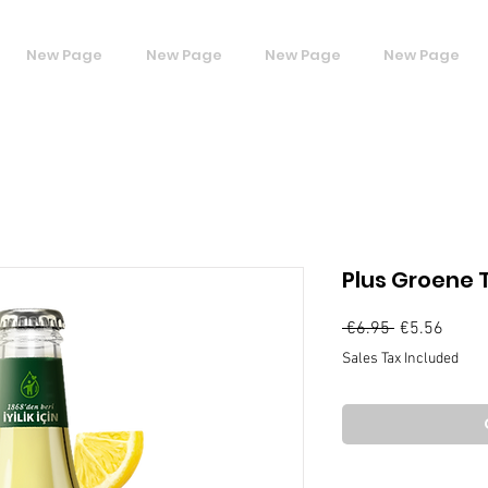
New Page
New Page
New Page
New Page
Plus Groene 
Regular
Sale
 €6.95 
€5.56
Price
Price
Sales Tax Included