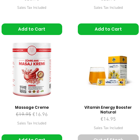
Sales Tax Included
Sales Tax Included
Add to Cart
Add to Cart
Massage Creme
Vitamin Energy Booster
Natural
Regular Price
Sale Price
€19.95
€16.96
Price
€14.95
Sales Tax Included
Sales Tax Included