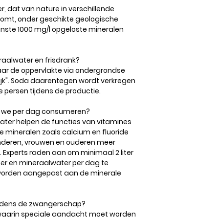
, dat van nature in verschillende
komt, onder geschikte geologische
nste 1000 mg/l opgeloste mineralen
raalwater en frisdrank?
aar de oppervlakte via ondergrondse
lijk". Soda daarentegen wordt verkregen
 persen tijdens de productie.
n we per dag consumeren?
 water helpen de functies van vitamines
e mineralen zoals calcium en fluoride
kinderen, vrouwen en ouderen meer
 Experts raden aan om minimaal 2 liter
ater en mineraalwater per dag te
 worden aangepast aan de minerale
tijdens de zwangerschap?
waarin speciale aandacht moet worden