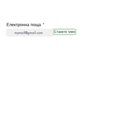
Станете член и получавайте специални оферти!
Електронна поща
Станете член
BEEVIT ДОМ
Паста от борови
шишарки
прополис
Детска паста
Вита пакет
шишарка
Козалък Мачуну
Collageen
Борова паста Стевия