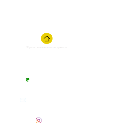
Обратно към началната страница
Започнете чат
От понеделник
до събота от
10:00 до 17:00 часа
Изпратете ни имейл
Отговор в рамките на 24 часа
info@beevit.nl
Следвайте ни в инстаграм