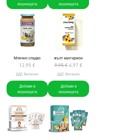
кошницата
кошницата
Млечно сладко
жълт кантарион
Цена
Редовна цена
Продажна цена
12,95 €
9,95 €
6,97 €
ДДС Включен
ДДС Включен
Добави в
Добави в
кошницата
кошницата