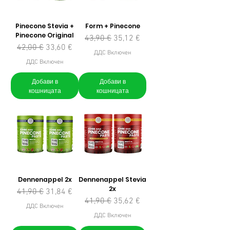
Pinecone Stevia +
Form + Pinecone
Pinecone Original
Редовна цена
Продажна цена
43,90 €
35,12 €
Редовна цена
Продажна цена
42,00 €
33,60 €
ДДС Включен
ДДС Включен
Добави в
Добави в
кошницата
кошницата
Dennenappel 2x
Dennenappel Stevia
2x
Редовна цена
Продажна цена
41,90 €
31,84 €
Редовна цена
Продажна цена
41,90 €
35,62 €
ДДС Включен
ДДС Включен