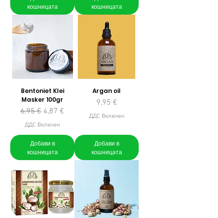
кошницата
кошницата
Bentoniet Klei
Argan oil
Masker 100gr
Цена
9,95 €
Редовна цена
Продажна цена
6,95 €
4,87 €
ДДС Включен
ДДС Включен
Добави в
Добави в
кошницата
кошницата