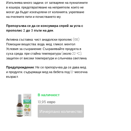
Изпълнява много задачи, от затваряне на пукнатините
в кошера, предотвратяване на неприятели, които не
могат да бъдат изхвърлени от колонията, укрепване
на пчелните пити и почистването му.
Препоръчва се да се консумира спрей за уста с
прополис 2 до 3 пъти на ден.
Активна съставка: чист анадолски прополис (6%)
Помощни вещества: вода, мед, гликол, ментол
Условия за съхранение: Съхранявайте продукта в
суха среда, при стайна температура (около 22 °C),
защитен от високи температури и слънчева светлина.
Предупреждение:
Не се препоръчва да се дава мед
и продукти, съдържащи мед на бебета под 12-месечна
възраст.
В наличност
13,95 евро
Изчерпано количество