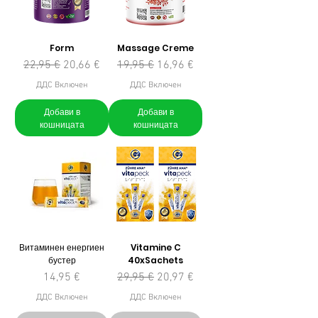
Form
Massage Creme
Редовна цена
Продажна цена
Редовна цена
Продажна цена
22,95 €
20,66 €
19,95 €
16,96 €
ДДС Включен
ДДС Включен
Добави в
Добави в
кошницата
кошницата
Витаминен енергиен
Vitamine C
бустер
40xSachets
Цена
Редовна цена
Продажна цена
14,95 €
29,95 €
20,97 €
ДДС Включен
ДДС Включен