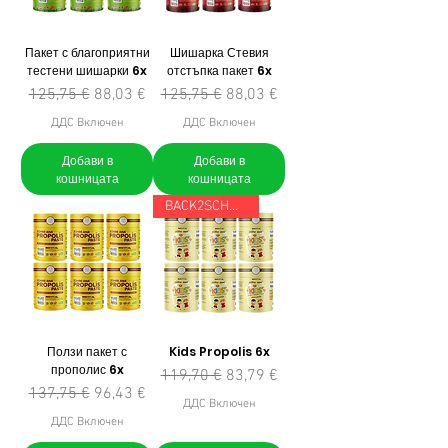
Пакет с благоприятни
Шишарка Стевия
тестени шишарки 6x
отстъпка пакет 6x
Редовна цена
Продажна цена
Редовна цена
Продажна цена
125,75 €
88,03 €
125,75 €
88,03 €
ДДС Включен
ДДС Включен
Добави в
Добави в
кошницата
кошницата
BACK2SCHOOL
Ползи пакет с
Kids Propolis 6x
прополис 6x
Редовна цена
Продажна цена
119,70 €
83,79 €
Редовна цена
Продажна цена
137,75 €
96,43 €
ДДС Включен
ДДС Включен