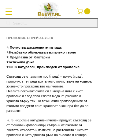
ПРОПОЛИС СПРЕЙ ЗА УСТА
⭐️
Почиства дихателните пътища
⭐️Незабавно облекчава възпалено гърло
⭐️ Предпазва от
бактерии
⭐️освежава дъха
⭐️100% натурален, произведен от прополис
Състоящ се от думите про (пред) + полис (град),
прополисът е предварителното почистване на кошера,
жизненото пространство на пчелите.
Пчелите покриват очите си с медена пита с чист
прополис и след това слагат меда, пърженото и
храната върху тях. По този начин произведените от
пчелите продукти се съхраняват в кошера без да се
развалят.
Pure Propolis е натурален пчелен продукт, състоящ се
от феноли и флавоноиди, събрани от пчелите от
листата, стъблата и пъпките на растенията. Чистият
прополис е като дясната ръка на пчелата в кошера...