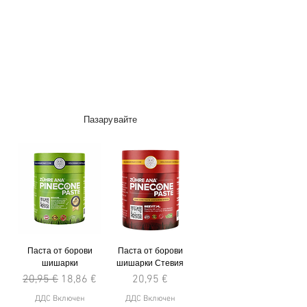
Пазарувайте
Паста от борови
Паста от борови
шишарки
шишарки Стевия
Редовна цена
Продажна цена
Цена
20,95 €
18,86 €
20,95 €
ДДС Включен
ДДС Включен