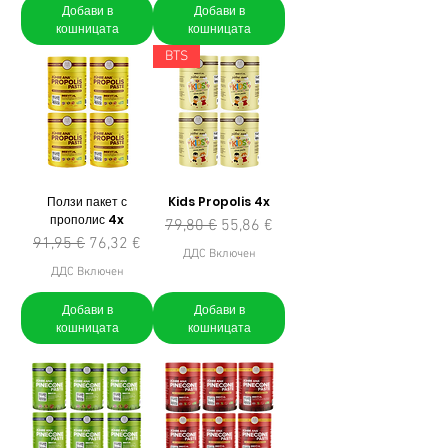
Добави в
Добави в
кошницата
кошницата
BTS
Ползи пакет с
Kids Propolis 4x
прополис 4x
Редовна цена
Продажна цена
79,80 €
55,86 €
Редовна цена
Продажна цена
91,95 €
76,32 €
ДДС Включен
ДДС Включен
Добави в
Добави в
кошницата
кошницата