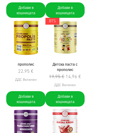
Добави в
Добави в
кошницата
кошницата
BTS
прополис
Детска паста с
прополис
Цена
22,95 €
Редовна цена
Продажна цена
19,95 €
14,96 €
ДДС Включен
ДДС Включен
Добави в
Добави в
кошницата
кошницата