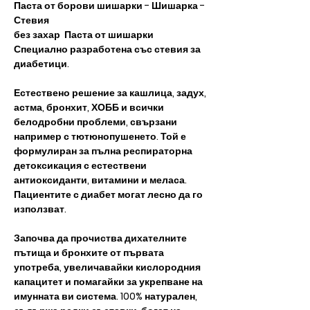
Паста от борови шишарки - Шишарка -
Стевия
без захар Паста от шишарки
Специално разработена със стевия за
диабетици.
Естествено решение за кашлица, задух,
астма, бронхит, ХОББ и всички
белодробни проблеми, свързани
например с тютюнопушенето. Той е
формулиран за пълна респираторна
детоксикация с естествени
антиоксиданти, витамини и меласа.
Пациентите с диабет могат лесно да го
използват.
Започва да прочиства дихателните
пътища и бронхите от първата
употреба, увеличавайки кислородния
капацитет и помагайки за укрепване на
имунната ви система. 100% натурален,