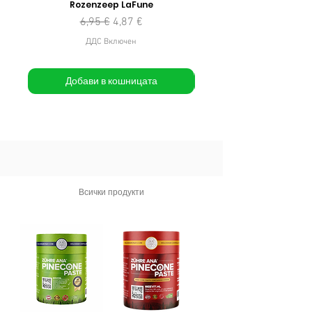
Rozenzeep LaFune
Редовна цена
Продажна цена
6,95 €
4,87 €
ДДС Включен
Добави в кошницата
Всички продукти