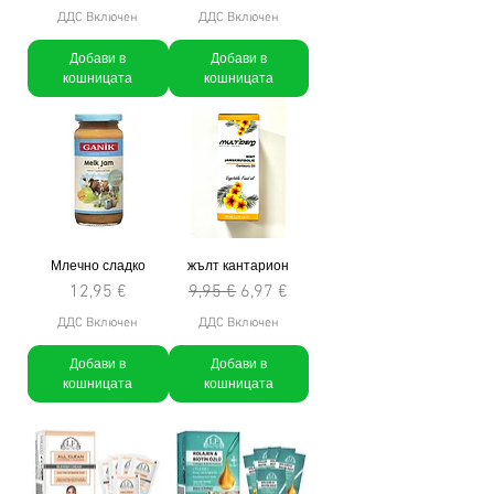
ДДС Включен
ДДС Включен
Добави в
Добави в
кошницата
кошницата
Млечно сладко
жълт кантарион
Цена
Редовна цена
Продажна цена
12,95 €
9,95 €
6,97 €
ДДС Включен
ДДС Включен
Добави в
Добави в
кошницата
кошницата