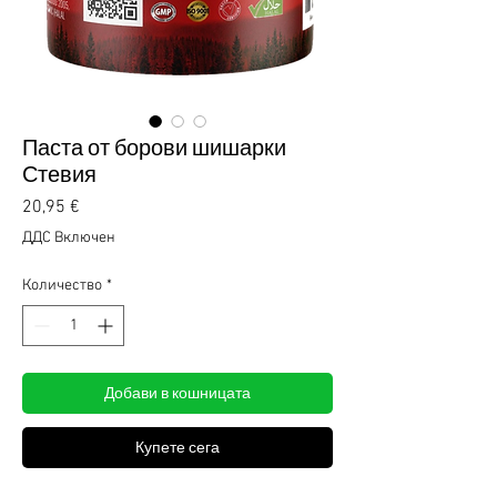
Паста от борови шишарки
Стевия
Цена
20,95 €
ДДС Включен
Количество
*
Добави в кошницата
Купете сега