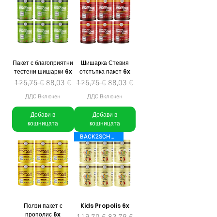
Пакет с благоприятни
Шишарка Стевия
тестени шишарки 6x
отстъпка пакет 6x
Редовна цена
Продажна цена
Редовна цена
Продажна цена
125,75 €
88,03 €
125,75 €
88,03 €
ДДС Включен
ДДС Включен
Добави в
Добави в
кошницата
кошницата
BACK2SCHOOL
Ползи пакет с
Kids Propolis 6x
прополис 6x
Редовна цена
Продажна цена