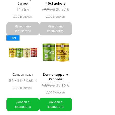
бустер
40xSachets
Цена
Редовна цена
Продажна цена
14,95 €
29,95 €
20,97 €
ДДС Включен
ДДС Включен
Изчерпано
Изчерпано
количество
количество
-30%
Семеен пакет
Dennenappel +
Propolis
Редовна цена
Продажна цена
84,80 €
63,60 €
Редовна цена
Продажна цена
43,95 €
35,16 €
ДДС Включен
ДДС Включен
Добави в
Добави в
кошницата
кошницата