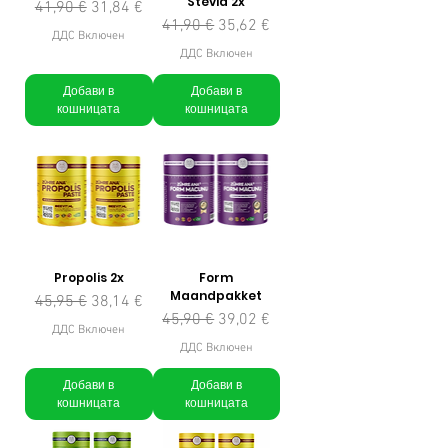
Stevia 2x
Редовна цена
Продажна цена
41,90 €
31,84 €
Редовна цена
Продажна цена
41,90 €
35,62 €
ДДС Включен
ДДС Включен
Добави в
Добави в
кошницата
кошницата
Propolis 2x
Form
Maandpakket
Редовна цена
Продажна цена
45,95 €
38,14 €
Редовна цена
Продажна цена
45,90 €
39,02 €
ДДС Включен
ДДС Включен
Добави в
Добави в
кошницата
кошницата