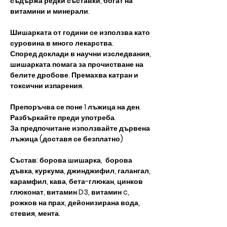
съдържа редки съставки, богат на
витамини и минерали.
Шишарката от години се използва като
суровина в много лекарства.
Според доклади в научни изследвания,
шишарката помага за прочистване на
белите дробове. Премахва катран и
токсични изпарения.
Препоръчва се поне 1 лъжица на ден.
Разбъркайте преди употреба.
За предпочитане използвайте дървена
лъжица (доставя се безплатно)
Състав: борова шишарка, борова
дъвка, куркума, джинджифил, галангал,
карамфил, кава, бета-глюкан, цинков
глюконат, витамин D3, витамин c,
рожков на прах, дейонизирана вода,
стевия, мента.