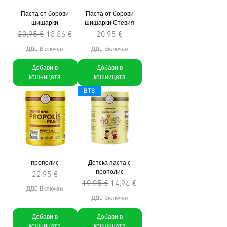
Паста от борови
Паста от борови
шишарки
шишарки Стевия
Редовна цена
Продажна цена
Цена
20,95 €
18,86 €
20,95 €
ДДС Включен
ДДС Включен
Добави в
Добави в
кошницата
кошницата
BTS
прополис
Детска паста с
прополис
Цена
22,95 €
Редовна цена
Продажна цена
19,95 €
14,96 €
ДДС Включен
ДДС Включен
Добави в
Добави в
кошницата
кошницата