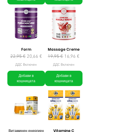
Form
Massage Creme
Редовна цена
Продажна цена
Редовна цена
Продажна цена
22,95 €
20,66 €
19,95 €
16,96 €
ДДС Включен
ДДС Включен
Добави в
Добави в
кошницата
кошницата
Витаминен енергиен
Vitamine C