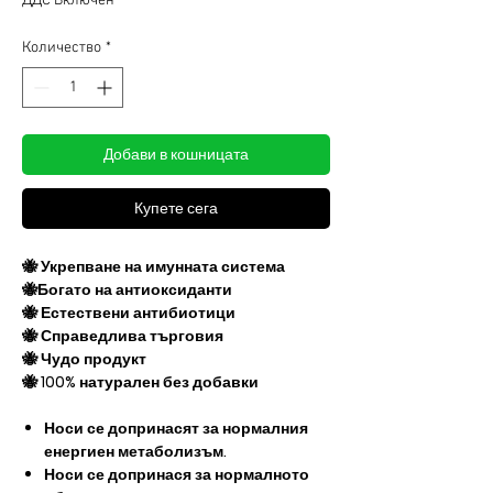
ДДС Включен
Количество
*
Добави в кошницата
Купете сега
🐝 Укрепване на имунната система
🐝Богато на антиоксиданти
🐝 Естествени антибиотици
🐝 Справедлива търговия
🐝 Чудо продукт
🐝 100% натурален без добавки
Носи се​​ допринасят за нормалния
енергиен метаболизъм.
Носи се​​ допринася за нормалното