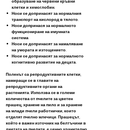
образуване на червени кръвни
клетки и хемоглобин.
Носи се​​ допринасят за нормалния
транспорт на кислород в тялото.
Носи​​ допринася за нормалното
функциониране на имунната
система
Носи се​​ допринасят за намаляване
на умората и изтощението.
Носи се​​ допринасят за нормалното
когнитивно развитие на децата.
Поленът са репродуктивните клетки,
намиращи се в главите на
репродуктивните органи на
растенията. Използва се в големи
количества от пчелите за цветен
прашец, хранене на пило и за хранене
на млади пчели работнички, които
отделят пчелно млечице. Прашецът,
който е важен източник на белтъчини в
диетата на пчелите, е ценно хранително