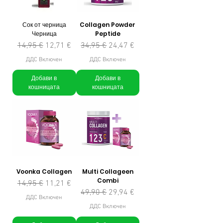
Сок от черница
Collagen Powder
Черница
Peptide
Редовна цена
Продажна цена
Редовна цена
Продажна цена
14,95 €
12,71 €
34,95 €
24,47 €
ДДС Включен
ДДС Включен
Добави в
Добави в
кошницата
кошницата
Voonka Collagen
Multi Collageen
Combi
Редовна цена
Продажна цена
14,95 €
11,21 €
Редовна цена
Продажна цена
49,90 €
29,94 €
ДДС Включен
ДДС Включен