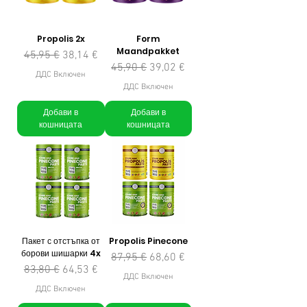
Propolis 2x
Form
Maandpakket
Редовна цена
Продажна цена
45,95 €
38,14 €
Редовна цена
Продажна цена
45,90 €
39,02 €
ДДС Включен
ДДС Включен
Добави в
Добави в
кошницата
кошницата
Пакет с отстъпка от
Propolis Pinecone
борови шишарки 4x
Редовна цена
Продажна цена
87,95 €
68,60 €
Редовна цена
Продажна цена
83,80 €
64,53 €
ДДС Включен
ДДС Включен