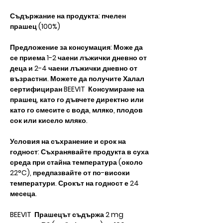
Съдържание на продукта: пчелен
прашец (100%)
Предложение за консумация: Може да
се приема 1-2 чаени лъжички дневно от
деца и 2-4 чаени лъжички дневно от
възрастни. Можете да получите Халал
сертифициран BEEVIT Консумиране на
прашец, като го дъвчете директно или
като го смесите с вода, мляко, плодов
сок или кисело мляко.
Условия на съхранение и срок на
годност: Съхранявайте продукта в суха
среда при стайна температура (около
22°C), предпазвайте от по-високи
температури. Срокът на годност е 24
месеца.
BEEVIT Прашецът съдържа 2 mg