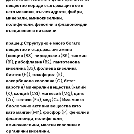
вещество поради съдържащите се в
него мазнини, въглехидрати, фибри,
минерали, аминокиселини,
полифеноли, фенолни и флавоноидни
съединения и витамини.
прашец; Структурно е много богато
вещество и съдържа витамини
(ниацин (B3), пиридоксин (B6), тиамин
(B1), рибофлавин (B2), пантотенова
киселина (B5), фолиева киселина,
биотин (H)), токоферол (E) ,
аскорбинова киселина (C), бета-
каротин) минерални вещества (калий
(K), калций (Ca), магнезий (Mg), цинк
(Zn), желязо (Fe), мед (Cu) Има много
биологично активни вещества като
като манган (Mn), фосфор (P), феноли и
флавоноиди, полифеноли,
аминокиселини, мастни киселини и
органични киселини.