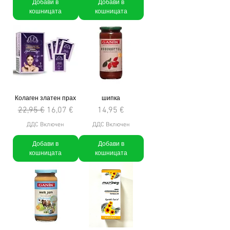
Добави в
Добави в
кошницата
кошницата
Колаген златен прах
шипка
Редовна цена
Продажна цена
Цена
22,95 €
16,07 €
14,95 €
ДДС Включен
ДДС Включен
Добави в
Добави в
кошницата
кошницата