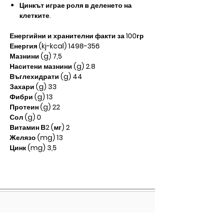
Цинкът играе роля в деленето на
клетките.
Енергийни и хранителни факти за 100гр
Енергия (kj-kcal) 1498-356
Мазнини (g) 7,5
Наситени мазнини (g) 2.8
Въглехидрати (g) 44
Захари (g) 33
Фибри (g) 13
Протеин (g) 22
Сол (g) 0
Витамин В2 (мг) 2
Желязо (mg) 13
Цинк (mg) 3,5