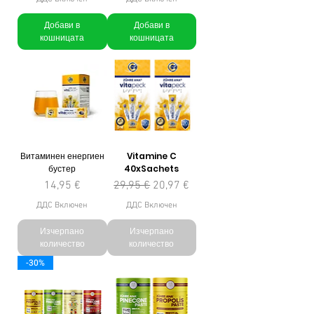
Добави в
Добави в
кошницата
кошницата
Витаминен енергиен
Vitamine C
бустер
40xSachets
Цена
Редовна цена
Продажна цена
14,95 €
29,95 €
20,97 €
ДДС Включен
ДДС Включен
Изчерпано
Изчерпано
количество
количество
-30%