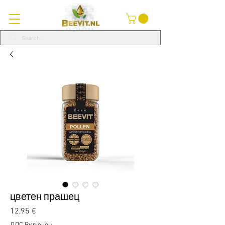
цветен прашец
Цена
12,95 €