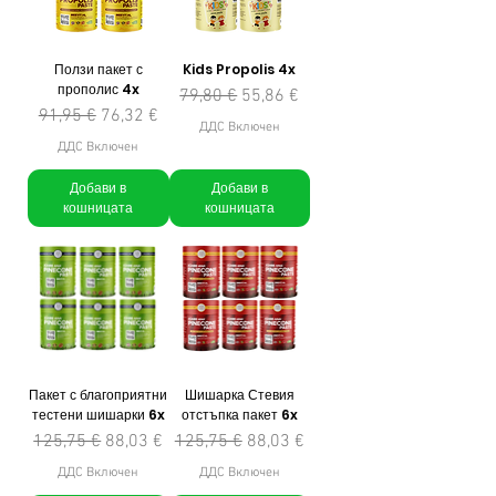
Ползи пакет с
Kids Propolis 4x
прополис 4x
Редовна цена
Продажна цена
79,80 €
55,86 €
Редовна цена
Продажна цена
91,95 €
76,32 €
ДДС Включен
ДДС Включен
Добави в
Добави в
кошницата
кошницата
Пакет с благоприятни
Шишарка Стевия
тестени шишарки 6x
отстъпка пакет 6x
Редовна цена
Продажна цена
Редовна цена
Продажна цена
125,75 €
88,03 €
125,75 €
88,03 €
ДДС Включен
ДДС Включен