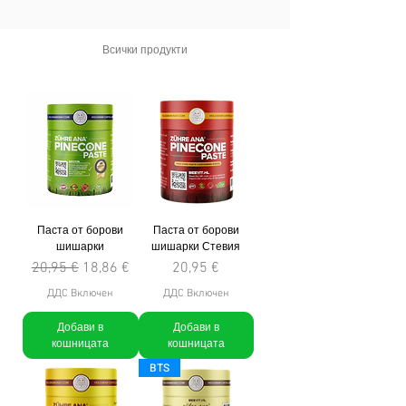
Всички продукти
Паста от борови
Паста от борови
шишарки
шишарки Стевия
Редовна цена
Продажна цена
Цена
20,95 €
18,86 €
20,95 €
ДДС Включен
ДДС Включен
Добави в
Добави в
кошницата
кошницата
BTS