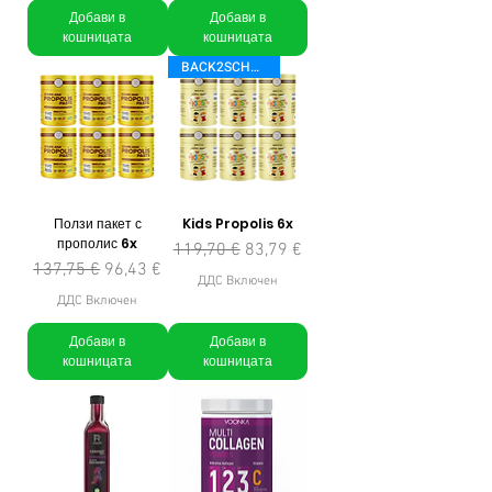
Добави в
Добави в
кошницата
кошницата
BACK2SCHOOL
Ползи пакет с
Kids Propolis 6x
прополис 6x
Редовна цена
Продажна цена
119,70 €
83,79 €
Редовна цена
Продажна цена
137,75 €
96,43 €
ДДС Включен
ДДС Включен
Добави в
Добави в
кошницата
кошницата