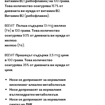
витамин В2 (рибофлавин) на 100 грама.
Това количество осигурява 157% от
дневната ви нужда от витамин В2.
Витамин В2 (рибофлавин);
BEEVIT Полша съдържа 13 mg желязо
(Fe) в 100 грама. Това количество
осигурява 93% от дневната ви нужда от
желязо.
желязо (Fe);
BEEVIT Прашецът съдържа 3,5 mg цинк
в 100 грама. Това количество
осигурява 35% от дневната ви нужда от
цинк.
Носи се​​ допринасят за нормалния
киселинно-алкален метаболизъм.
Носи​​ допринасят за нормалния
въглехидратен метаболизъм.
Носи се​​ допринасят за нормалния
синтез на ДНК.