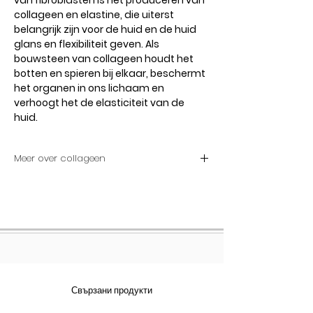
van fibroblasten is het produceren van
collageen en elastine, die uiterst
belangrijk zijn voor de huid en de huid
glans en flexibiliteit geven. Als
bouwsteen van collageen houdt het
botten en spieren bij elkaar, beschermt
het organen in ons lichaam en
verhoogt het de elasticiteit van de
huid.
Meer over collageen
Werkt collageensupplementen?
Het is mogelijk om collageenverlies
op een bepaald niveau te voorkomen
door bepaalde eetgewoonten aan te
nemen en schadelijke
consumptiegewoonten op te geven.
Vooral na de leeftijd van 40 jaar en de
Свързани продукти
menopauze is het verlies van
collageen als gevolg van de