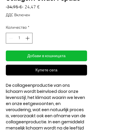
Редовна
Продажна
 34,95 € 
24,47 €
цена
цена
ДДС Включен
Количество
*
Добави в кошницата
Купете сега
De collageenproductie van ons
lichaam wordt beïnvloed door onze
levensstijl, het klimaat waarin we leven
en onze eetgewoonten, en
veroudering, wat een natuurlijk proces
is, veroorzaakt ook een afname van de
collageenproductie. In een gemiddeld
menselijk lichaam wordt na de leeftijd