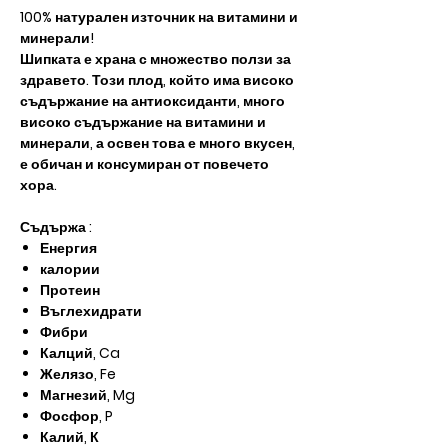
100% натурален източник на витамини и
минерали!
Шипката е храна с множество ползи за
здравето. Този плод, който има високо
съдържание на антиоксиданти, много
високо съдържание на витамини и
минерали, а освен това е много вкусен,
е обичан и консумиран от повечето
хора.
Съдържа :
Енергия
калории
Протеин
Въглехидрати
Фибри
Калций, Ca
Желязо, Fe
Магнезий, Mg
Фосфор, P
Калий, К