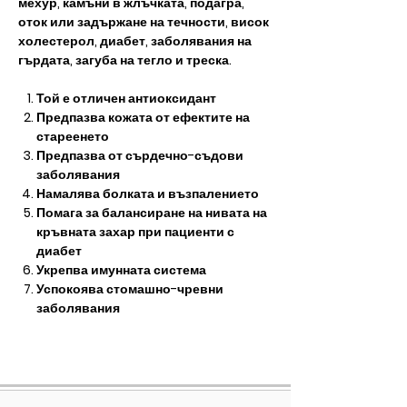
мехур, камъни в жлъчката, подагра,
оток или задържане на течности, висок
холестерол, диабет, заболявания на
гърдата, загуба на тегло и треска.
Той е отличен антиоксидант
Предпазва кожата от ефектите на
стареенето
Предпазва от сърдечно-съдови
заболявания
Намалява болката и възпалението
Помага за балансиране на нивата на
кръвната захар при пациенти с
диабет
Укрепва имунната система
Успокоява стомашно-чревни
заболявания