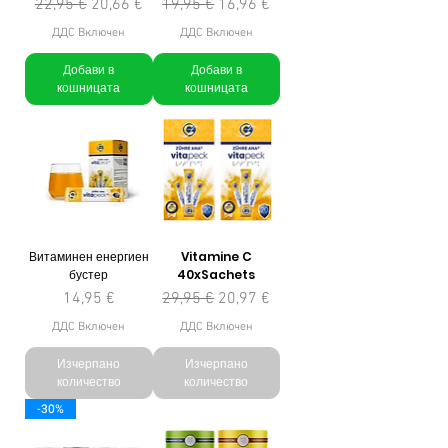
Редовна цена
Продажна цена
Редовна цена
Продажна цена
22,95 €
20,66 €
19,95 €
16,96 €
ДДС Включен
ДДС Включен
Добави в
Добави в
кошницата
кошницата
Витаминен енергиен
Vitamine C
бустер
40xSachets
Цена
Редовна цена
Продажна цена
14,95 €
29,95 €
20,97 €
ДДС Включен
ДДС Включен
Изчерпано
Изчерпано
количество
количество
-30%