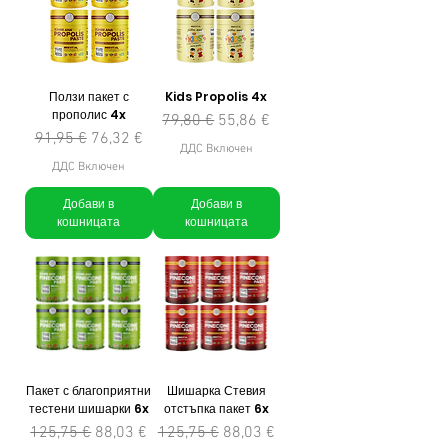
Ползи пакет с
Kids Propolis 4x
прополис 4x
Редовна цена
Продажна цена
79,80 €
55,86 €
Редовна цена
Продажна цена
91,95 €
76,32 €
ДДС Включен
ДДС Включен
Добави в
Добави в
кошницата
кошницата
Пакет с благоприятни
Шишарка Стевия
тестени шишарки 6x
отстъпка пакет 6x
Редовна цена
Продажна цена
Редовна цена
Продажна цена
125,75 €
88,03 €
125,75 €
88,03 €