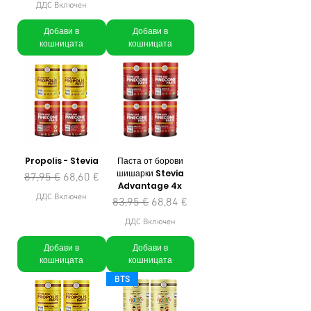
ДДС Включен
Добави в
Добави в
кошницата
кошницата
Propolis - Stevia
Паста от борови
шишарки Stevia
Редовна цена
Продажна цена
87,95 €
68,60 €
Advantage 4x
ДДС Включен
Редовна цена
Продажна цена
83,95 €
68,84 €
ДДС Включен
Добави в
Добави в
кошницата
кошницата
BTS