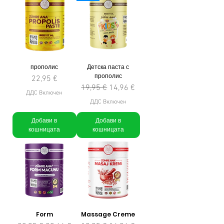
прополис
Детска паста с
прополис
Цена
22,95 €
Редовна цена
Продажна цена
19,95 €
14,96 €
ДДС Включен
ДДС Включен
Добави в
Добави в
кошницата
кошницата
Form
Massage Creme