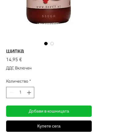
шипка
Цена
14,95 €
ДДС Включен
Количество
*
Добави в кошницата
Купете сега