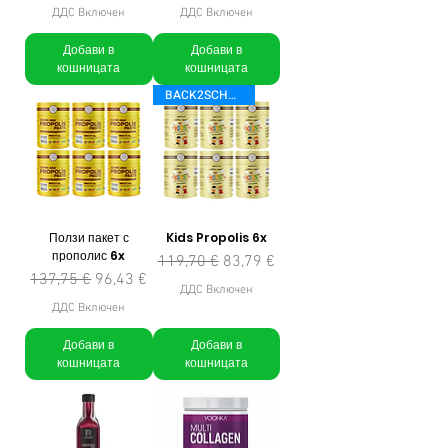
ДДС Включен
ДДС Включен
Добави в
Добави в
кошницата
кошницата
BACK2SCHOOL
Ползи пакет с
Kids Propolis 6x
прополис 6x
Редовна цена
Продажна цена
119,70 €
83,79 €
Редовна цена
Продажна цена
137,75 €
96,43 €
ДДС Включен
ДДС Включен
Добави в
Добави в
кошницата
кошницата