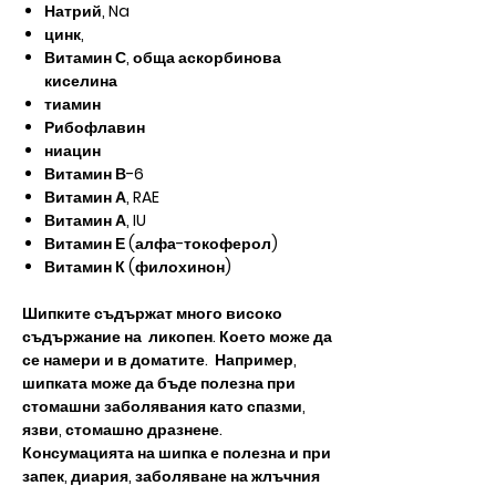
Натрий, Na
цинк,
Витамин С, обща аскорбинова
киселина
тиамин
Рибофлавин
ниацин
Витамин В-6
Витамин А, RAE
Витамин А, IU
Витамин Е (алфа-токоферол)
Витамин К (филохинон)
Шипките съдържат много високо
съдържание на ликопен. Което може да
се намери и в доматите. Например,
шипката може да бъде полезна при
стомашни заболявания като спазми,
язви, стомашно дразнене.
Консумацията на шипка е полезна и при
запек, диария, заболяване на жлъчния