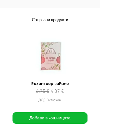
Свързани продукти
Rozenzeep LaFune
Редовна цена
Продажна цена
6,95 €
4,87 €
ДДС Включен
Добави в кошницата