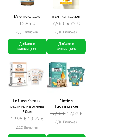
Млечно сладко
жълт кантарион
Цена
Редовна цена
Продажна цена
12,95 €
9,95 €
6,97 €
ДДС Включен
ДДС Включен
Добави в
Добави в
кошницата
кошницата
Lafune Крем на
Biotine
растителна основа
Haarmasker
50мл
Редовна цена
Продажна цена
17,95 €
12,57 €
Редовна цена
Продажна цена
19,95 €
13,97 €
ДДС Включен
ДДС Включен