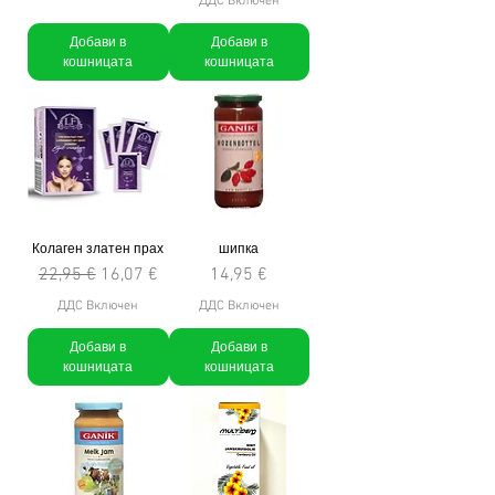
ДДС Включен
Добави в
Добави в
кошницата
кошницата
Колаген златен прах
шипка
Редовна цена
Продажна цена
Цена
22,95 €
16,07 €
14,95 €
ДДС Включен
ДДС Включен
Добави в
Добави в
кошницата
кошницата