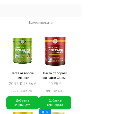
Всички продукти
Паста от борови
Паста от борови
шишарки
шишарки Стевия
Редовна цена
Продажна цена
Цена
20,95 €
18,86 €
20,95 €
ДДС Включен
ДДС Включен
Добави в
Добави в
кошницата
кошницата
BTS