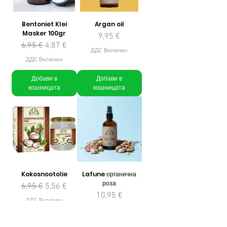
Bentoniet Klei
Argan oil
Masker 100gr
Цена
9,95 €
Редовна цена
Продажна цена
6,95 €
4,87 €
ДДС Включен
ДДС Включен
Добави в
Добави в
кошницата
кошницата
Kokosnootolie
Lafune органична
роза
Редовна цена
Продажна цена
6,95 €
5,56 €
Цена
10,95 €
ДДС Включен
ДДС Включен