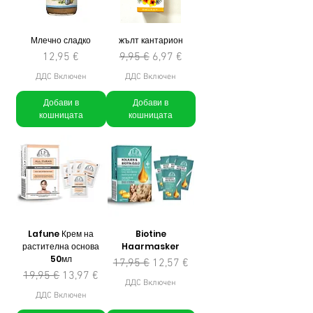
Млечно сладко
жълт кантарион
Цена
Редовна цена
Продажна цена
12,95 €
9,95 €
6,97 €
ДДС Включен
ДДС Включен
Добави в
Добави в
кошницата
кошницата
Lafune Крем на
Biotine
растителна основа
Haarmasker
50мл
Редовна цена
Продажна цена
17,95 €
12,57 €
Редовна цена
Продажна цена
19,95 €
13,97 €
ДДС Включен
ДДС Включен