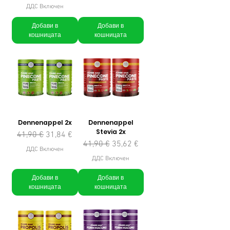
ДДС Включен
Добави в
Добави в
кошницата
кошницата
Dennenappel 2x
Dennenappel
Stevia 2x
Редовна цена
Продажна цена
41,90 €
31,84 €
Редовна цена
Продажна цена
41,90 €
35,62 €
ДДС Включен
ДДС Включен
Добави в
Добави в
кошницата
кошницата