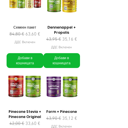
Семеен пакет
Dennenappel +
Propolis
Редовна цена
Продажна цена
84,80 €
63,60 €
Редовна цена
Продажна цена
43,95 €
35,16 €
ДДС Включен
ДДС Включен
Добави в
Добави в
кошницата
кошницата
Pinecone Stevia +
Form + Pinecone
Pinecone Original
Редовна цена
Продажна цена
43,90 €
35,12 €
Редовна цена
Продажна цена
42,00 €
33,60 €
ДДС Включен