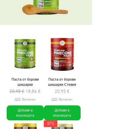
Паста от борови
Паста от борови
шишарки
шишарки Стевия
Редовна цена
Продажна цена
Цена
20,95 €
18,86 €
20,95 €
ДДС Включен
ДДС Включен
Добави в
Добави в
кошницата
кошницата
BTS