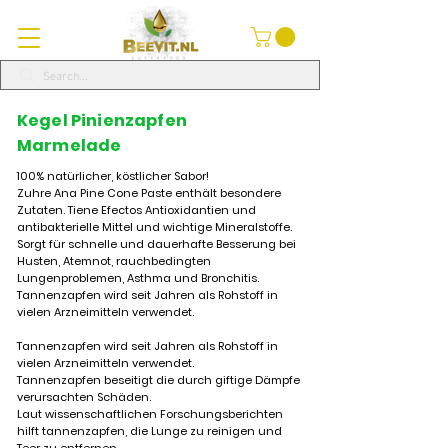
Kegel Pinienzapfen
Marmelade
100% natürlicher, köstlicher Sabor!
Zuhre Ana Pine Cone Paste enthält besondere
Zutaten. Tiene Efectos Antioxidantien und
antibakterielle Mittel und wichtige Mineralstoffe.
Sorgt für schnelle und dauerhafte Besserung bei
Husten, Atemnot, rauchbedingten
Lungenproblemen, Asthma und Bronchitis.
Tannenzapfen wird seit Jahren als Rohstoff in
vielen Arzneimitteln verwendet.
Tannenzapfen wird seit Jahren als Rohstoff in
vielen Arzneimitteln verwendet.
Tannenzapfen beseitigt die durch giftige Dämpfe
verursachten Schäden.
Laut wissenschaftlichen Forschungsberichten
hilft tannenzapfen, die Lunge zu reinigen und