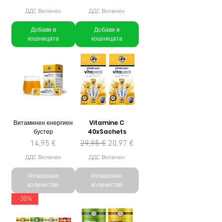
ДДС Включен
ДДС Включен
Добави в
Добави в
кошницата
кошницата
Витаминен енергиен
Vitamine C
бустер
40xSachets
Цена
Редовна цена
Продажна цена
14,95 €
29,95 €
20,97 €
ДДС Включен
ДДС Включен
Изчерпано
Изчерпано
количество
количество
-30%