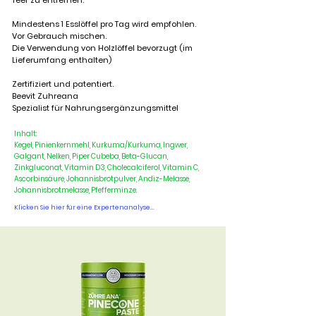
Teer zu entfernen.
Mindestens 1 Esslöffel pro Tag wird empfohlen.
Vor Gebrauch mischen.
Die Verwendung von Holzlöffel bevorzugt (im
Lieferumfang enthalten)
Zertifiziert und patentiert.
Beevit Zuhreana
Spezialist für Nahrungsergänzungsmittel
Inhalt:
Kegel, Pinienkernmehl, Kurkuma/Kurkuma, Ingwer,
Galgant, Nelken, Piper Cubeba, Beta-Glucan,
Zinkgluconat, Vitamin D3, Cholecalciferol, Vitamin C,
Ascorbinsäure, Johannisbrotpulver, Andiz-Melasse,
Johannisbrotmelasse, Pfefferminze.
Klicken Sie hier für eine Expertenanalyse...