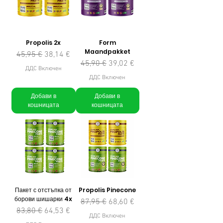
Propolis 2x
Form
Maandpakket
Редовна цена
Продажна цена
45,95 €
38,14 €
Редовна цена
Продажна цена
45,90 €
39,02 €
ДДС Включен
ДДС Включен
Добави в
Добави в
кошницата
кошницата
Пакет с отстъпка от
Propolis Pinecone
борови шишарки 4x
Редовна цена
Продажна цена
87,95 €
68,60 €
Редовна цена
Продажна цена
83,80 €
64,53 €
ДДС Включен