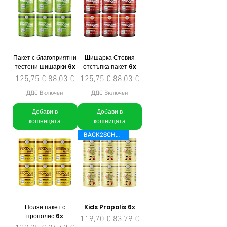
Пакет с благоприятни
Шишарка Стевия
тестени шишарки 6x
отстъпка пакет 6x
Редовна цена
Продажна цена
Редовна цена
Продажна цена
125,75 €
88,03 €
125,75 €
88,03 €
ДДС Включен
ДДС Включен
Добави в
Добави в
кошницата
кошницата
BACK2SCHOOL
Ползи пакет с
Kids Propolis 6x
прополис 6x
Редовна цена
Продажна цена
119,70 €
83,79 €