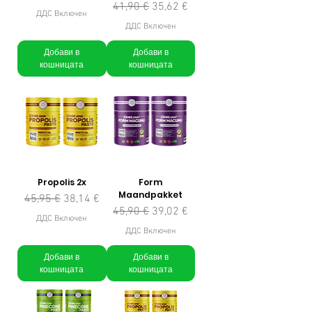
Редовна цена
Продажна цена
41,90 €
35,62 €
ДДС Включен
ДДС Включен
Добави в
Добави в
кошницата
кошницата
Propolis 2x
Form
Maandpakket
Редовна цена
Продажна цена
45,95 €
38,14 €
Редовна цена
Продажна цена
45,90 €
39,02 €
ДДС Включен
ДДС Включен
Добави в
Добави в
кошницата
кошницата