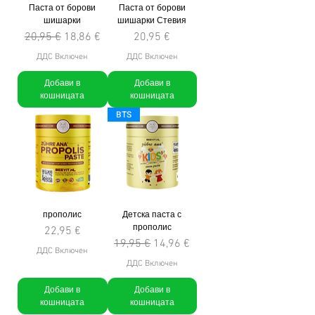
Паста от борови
Паста от борови
шишарки
шишарки Стевия
Редовна цена
Продажна цена
Цена
20,95 €
18,86 €
20,95 €
ДДС Включен
ДДС Включен
Добави в
Добави в
кошницата
кошницата
BTS
прополис
Детска паста с
прополис
Цена
22,95 €
Редовна цена
Продажна цена
19,95 €
14,96 €
ДДС Включен
ДДС Включен
Добави в
Добави в
кошницата
кошницата