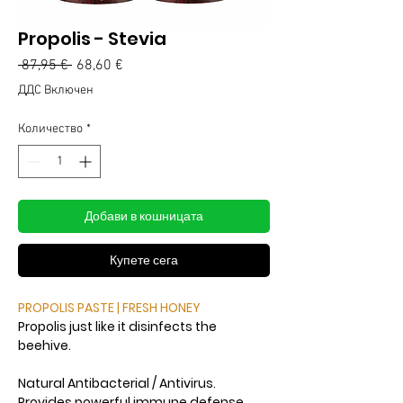
Propolis - Stevia
Редовна
Продажна
 87,95 € 
68,60 €
цена
цена
ДДС Включен
Количество
*
Добави в кошницата
Купете сега
PROPOLIS PASTE | FRESH HONEY
Propolis just like it disinfects the
beehive.
Natural Antibacterial / Antivirus.
Provides powerful immune defense