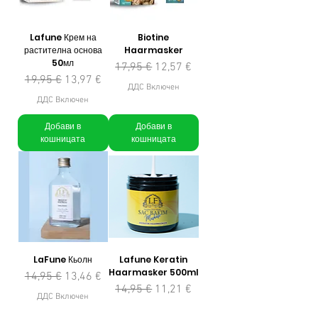
Lafune Крем на
Biotine
растителна основа
Haarmasker
50мл
Редовна цена
Продажна цена
17,95 €
12,57 €
Редовна цена
Продажна цена
19,95 €
13,97 €
ДДС Включен
ДДС Включен
Добави в
Добави в
кошницата
кошницата
LaFune Кьолн
Lafune Keratin
Haarmasker 500ml
Редовна цена
Продажна цена
14,95 €
13,46 €
Редовна цена
Продажна цена
14,95 €
11,21 €
ДДС Включен
ДДС Включен