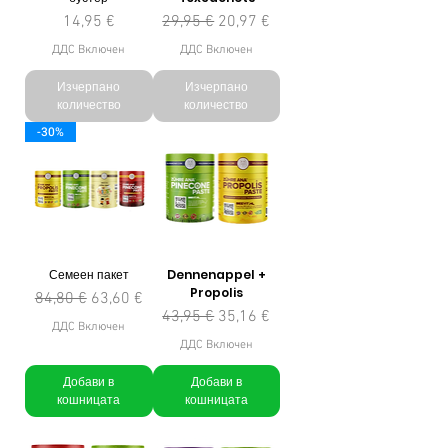
Цена
Редовна цена
Продажна цена
14,95 €
29,95 €
20,97 €
ДДС Включен
ДДС Включен
Изчерпано
Изчерпано
количество
количество
-30%
Семеен пакет
Dennenappel +
Propolis
Редовна цена
Продажна цена
84,80 €
63,60 €
Редовна цена
Продажна цена
43,95 €
35,16 €
ДДС Включен
ДДС Включен
Добави в
Добави в
кошницата
кошницата