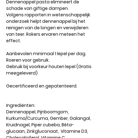
Dennenappel pasta elimineert de
schade van giftige dampen.
Volgens rapporten in wetenschappelijk
onderzoek helpt dennenappel bij het
reinigen van de longen en verwijderen
van teer. Rokers ervaren meteen het
effect.
Aanbevolen minimaal 1 lepel per dag.
Roeren voor gebruik.
Gebruik bij voorkeur houten lepel (Gratis
meegeleverd)
Gecertificeerd en gepatenteerd.
Ingrediënten:
Dennenappel, Pijnboomgom,
Kurkuma/Curcuma, Gember, Galangal,
Kruidnagel, Piper cubeba, Bèta-
glucaan, Zinkgluconaat, Vitamine D3,
Cholecalciferol, Vitamine C,