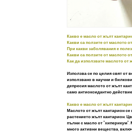
Какво е масло от жълт кантари
Какви са ползите от маслото о
При какви заболявания е поле
Какви са ползите от маслото о
Как да използвате маслото от 
Използва се по целия свят от в
използвано в научни и билкови
депресия маслото от жълт кант
само антиоксидантно действие
Какво е масло от жълт кантари
Маслото от жълт кантарион се 
растението жълт кантарион. Цв
пълни с масло от "хиперикум".
много активни вещества, вкл