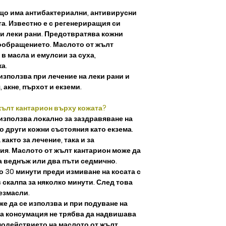
що има антибактериални, антивирусни
та. Известно е с регенериращия си
 и леки рани. Предотвратява кожни
ообращението. Маслото от жълт
в масла и емулсии за суха,
а.
използва при лечение на леки рани и
 акне, пърхот и екземи.
жълт кантарион върху кожата?
използва локално за заздравяване на
о други кожни състояния като екзема.
както за лечение, така и за
ия. Маслото от жълт кантарион може да
та веднъж или два пъти седмично.
о 30 минути преди измиване на косата с
скалпа за няколко минути. След това
безмасли.
е да се използва и при подуване на
ата консумация не трябва да надвишава
модействието на маслото от жълт