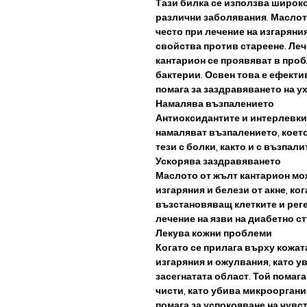
Тази билка се използва широк
различни заболявания. Маслото
често при лечение на изгаряния
свойства против стареене. Леч
кантарион се проявяват в проб
бактерии. Освен това е ефектив
помага за заздравяването на у
Намалява възпалението
Антиоксидантите и интерлевки
намаляват възпалението, което
тези с болки, както и с възпал
Ускорява заздравяването
Маслото от жълт кантарион мож
изгаряния и белези от акне, ко
възстановяващ клетките и реге
лечение на язви на диабетно ст
Лекува кожни проблеми
Когато се прилага върху кожат
изгаряния и ожулвания, като у
засегнатата област. Той помаг
чисти, като убива микроорганиз
помага за успокояване на чувс