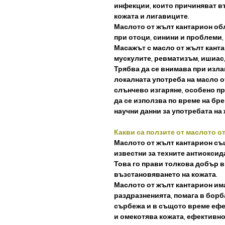
инфекции, които причиняват в
кожата и лигавиците.
Маслото от жълт кантарион об
при отоци, синини и проблеми,
Масажът с масло от жълт канта
мускулите, ревматизъм, ишиас,
Трябва да се внимава при изла
локалната употреба на масло о
слънчево изгаряне, особено пр
да се използва по време на бре
научни данни за употребата на
Какви са ползите от маслото о
Маслото от жълт кантарион същ
известни​​ за техните антиокс
Това го прави толкова добър в
възстановяването на кожата.
Маслото от жълт кантарион им
раздразненията, помага в борб
сърбежа и в същото време ефе
и омекотява кожата, ефективн