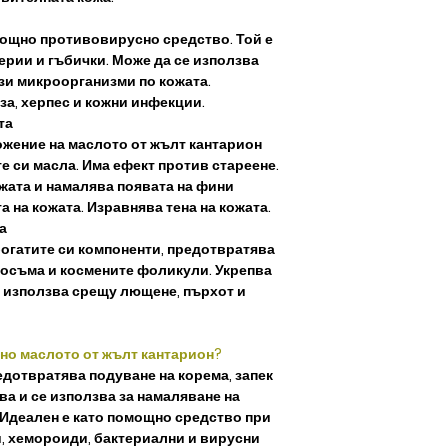
мощно противовирусно средство. Той е
рии и гъбички. Може да се използва
зи микроорганизми по кожата.
а, херпес и кожни инфекции.
та
ожение на маслото от жълт кантарион
е си масла. Има ефект против стареене.
жата и намалява появата на фини
 на кожата. Изравнява тена на кожата.
а
богатите си компоненти, предотвратява
косъма и космените фоликули. Укрепва
е използва срещу лющене, пърхот и
зно маслото от жълт кантарион?
дотвратява подуване на корема, запек
ва и се използва за намаляване на
. Идеален е като помощно средство при
ки, хемороиди, бактериални и вирусни