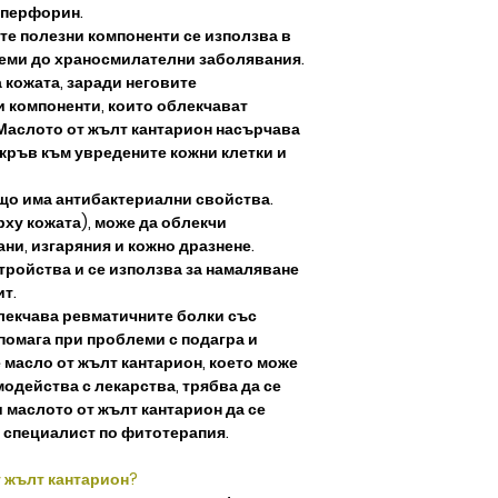
иперфорин.
те полезни компоненти се използва в
леми до храносмилателни заболявания.
а кожата, заради неговите
 компоненти, които облекчават
 Маслото от жълт кантарион насърчава
 кръв към увредените кожни клетки и
що има антибактериални свойства.
рху кожата), може да облекчи
ани, изгаряния и кожно дразнене.
ройства и се използва за намаляване
ит.
лекчава ревматичните болки със
помага при проблеми с подагра и
 масло от жълт кантарион, което може
модейства с лекарства, трябва да се
 маслото от жълт кантарион да се
 специалист по фитотерапия.
т жълт кантарион?