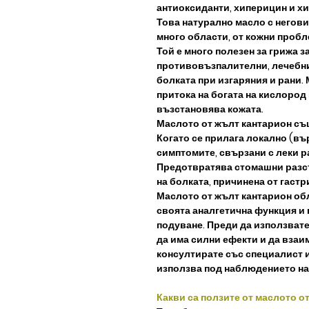
антиоксиданти, хиперицин и х
Това натурално масло с негови
много области, от кожни проб
Той е много полезен за грижа з
противовъзпалителни, лечебни
болката при изгаряния и рани.
притока на богата на кислород
възстановява кожата.
Маслото от жълт кантарион съ
Когато се прилага локално (въ
симптомите, свързани с леки р
Предотвратява стомашни разст
на болката, причинена от гастр
Маслото от жълт кантарион об
своята аналгетична функция и 
подуване. Преди да използвате
да има силни ефекти и да взаи
консултирате със специалист и
използва под наблюдението на
Какви са ползите от маслото о