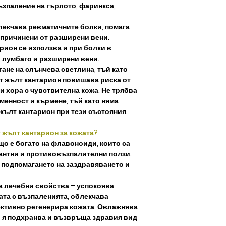
ъзпаление на гърлото, фаринкса,
лекчава ревматичните болки, помага
 причинени от разширени вени.
рион се използва и при болки в
 лумбаго и разширени вени.
гане на слънчева светлина, тъй като
т жълт кантарион повишава риска от
и хора с чувствителна кожа. Не трябва
менност и кърмене, тъй като няма
 жълт кантарион при тези състояния.
т жълт кантарион за кожата?
о е богато на флавоноиди, които са
идантни и противовъзпалителни ползи.
 подпомагането на заздравяването и
а лечебни свойства – успокоява
ата с възпаленията, облекчава
ктивно регенерира кожата. Овлажнява
о я подхранва и възвръща здравия вид