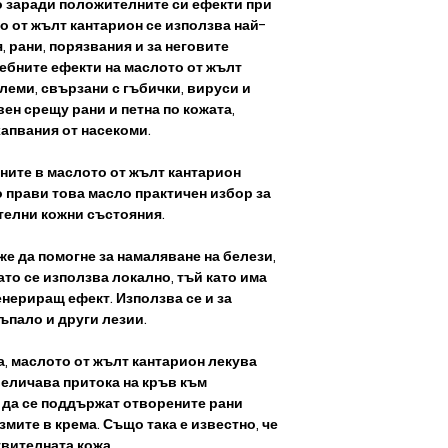
о заради положителните си ефекти при
 от жълт кантарион се използва най-
, рани, порязвания и за неговите
ебните ефекти на маслото от жълт
леми, свързани с гъбички, вируси и
ен срещу рани и петна по кожата,
хапвания от насекоми.
ните в маслото от жълт кантарион
 прави това масло практичен избор за
ителни кожни състояния.
е да помогне за намаляване на белези,
гато се използва локално, тъй като има
нериращ ефект. Използва се и за
ъпало и други лезии.
а, маслото от жълт кантарион лекува
величава притока на кръв към
а да се поддържат отворените рани
мите в крема. Също така е известно, че
твителната кожа.