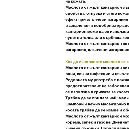
на кожата.
Маслото от жълт кантарион съ
свойства, отпуска и стяга кожа
ефект при слънчеви изгаряния
възпаления и подобрява кръв
кантарион може да се използва 
чувствителна или сърбяща кож
Маслото от жълт кантарион се 
изгаряния, слънчеви изгаряния,
Как да използвате маслото от 
Маслото от жълт кантарион се 
рани, кожни инфекции и няколк
Редовната му употреба е важна 
предотвратяване на заболяван
се използва в грижата за коса
Трябва да се прилага най-малк
шампоан и нежно масажирано в 
косата трябва да се измие и о
Маслото от жълт кантарион мож
корема, запек и газове. Дневн
2 чаени лъжички. Поради взаи