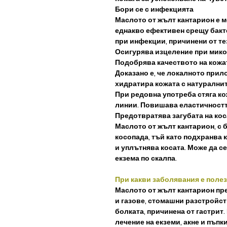
Бори се с инфекцията
Маслото от жълт кантарион е 
еднакво ефективен срещу бакте
при инфекции, причинени от те
Осигурява изцеление при микоз
Подобрява качеството на кожа
Доказано е, че локалното прил
хидратира кожата с натуралнит
При редовна употреба стяга ко
линии. Повишава еластичността
Предотвратява загубата на кос
Маслото от жълт кантарион, с 
косопада, тъй като подхранва 
и уплътнява косата. Може да с
екзема по скалпа.
При какви заболявания е поле
Маслото от жълт кантарион пре
и газове, стомашни разстройст
болката, причинена от гастрит
лечение на екземи, акне и пъп