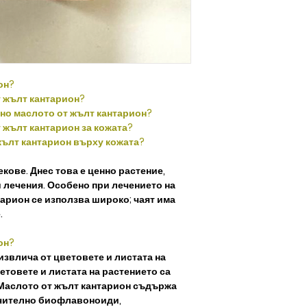
он?
т жълт кантарион?
зно маслото от жълт кантарион?
т жълт кантарион за кожата?
жълт кантарион върху кожата?
екове. Днес това е ценно растение,
 лечения. Особено при лечението на
арион се използва широко; чаят има
.
он?
извлича от цветовете и листата на
етовете и листата на растението са
 Маслото от жълт кантарион съдържа
ючително биофлавоноиди,