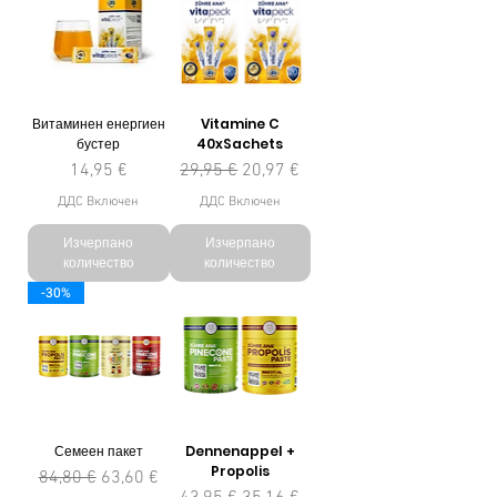
Витаминен енергиен
Vitamine C
бустер
40xSachets
Цена
Редовна цена
Продажна цена
14,95 €
29,95 €
20,97 €
ДДС Включен
ДДС Включен
Изчерпано
Изчерпано
количество
количество
-30%
Семеен пакет
Dennenappel +
Propolis
Редовна цена
Продажна цена
84,80 €
63,60 €
Редовна цена
Продажна цена