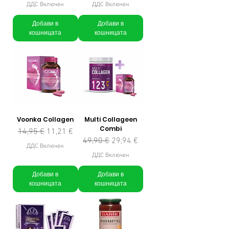
ДДС Включен
ДДС Включен
Добави в
Добави в
кошницата
кошницата
Voonka Collagen
Multi Collageen
Combi
Редовна цена
Продажна цена
14,95 €
11,21 €
Редовна цена
Продажна цена
49,90 €
29,94 €
ДДС Включен
ДДС Включен
Добави в
Добави в
кошницата
кошницата