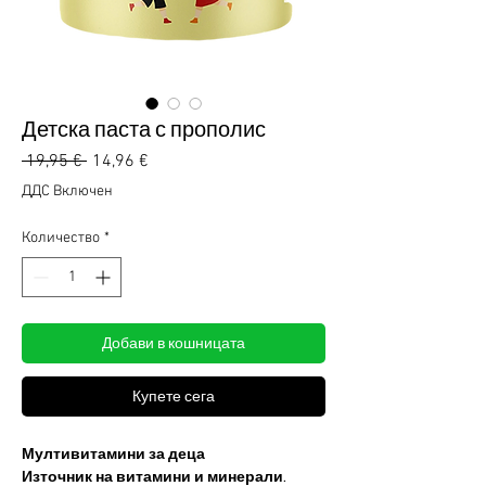
Детска паста с прополис
Редовна
Продажна
 19,95 € 
14,96 €
цена
цена
ДДС Включен
Количество
*
Добави в кошницата
Купете сега
Мултивитамини за деца
Източник на витамини и минерали.