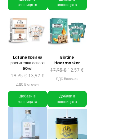
кошницата
кошницата
Lafune Крем на
Biotine
растителна основа
Haarmasker
50мл
Редовна цена
Продажна цена
17,95 €
12,57 €
Редовна цена
Продажна цена
19,95 €
13,97 €
ДДС Включен
ДДС Включен
Добави в
Добави в
кошницата
кошницата