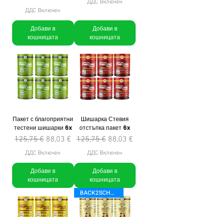
ДДС Включен
ДДС Включен
Добави в
Добави в
кошницата
кошницата
Пакет с благоприятни
Шишарка Стевия
тестени шишарки 6x
отстъпка пакет 6x
Редовна цена
Продажна цена
Редовна цена
Продажна цена
125,75 €
88,03 €
125,75 €
88,03 €
ДДС Включен
ДДС Включен
Добави в
Добави в
кошницата
кошницата
BACK2SCHOOL