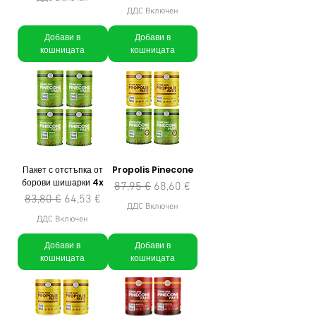
ДДС Включен
Добави в
Добави в
кошницата
кошницата
Пакет с отстъпка от
Propolis Pinecone
борови шишарки 4x
Редовна цена
Продажна цена
87,95 €
68,60 €
Редовна цена
Продажна цена
83,80 €
64,53 €
ДДС Включен
ДДС Включен
Добави в
Добави в
кошницата
кошницата