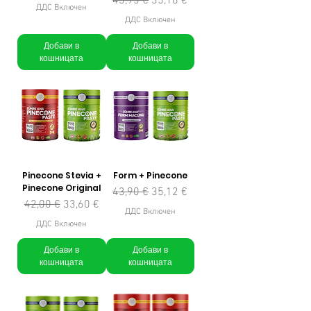
43,95 €
35,16 €
ДДС Включен
ДДС Включен
Добави в
Добави в
кошницата
кошницата
Pinecone Stevia +
Form + Pinecone
Pinecone Original
Редовна цена
Продажна цена
43,90 €
35,12 €
Редовна цена
Продажна цена
42,00 €
33,60 €
ДДС Включен
ДДС Включен
Добави в
Добави в
кошницата
кошницата