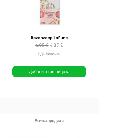
Rozenzeep LaFune
Редовна цена
Продажна цена
6,95 €
4,87 €
ДДС Включен
Добави в кошницата
Всички продукти