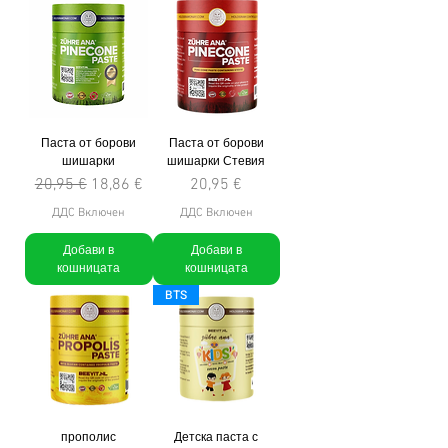
Паста от борови
Паста от борови
шишарки
шишарки Стевия
Редовна цена
Продажна цена
Цена
20,95 €
18,86 €
20,95 €
ДДС Включен
ДДС Включен
Добави в
Добави в
кошницата
кошницата
BTS
прополис
Детска паста с