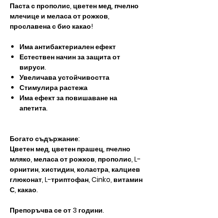
Паста с прополис, цветен мед, пчелно
млечице и меласа от рожков,
прославена с био какао!
Има антибактериален ефект
Естествен начин за защита от
вируси.
Увеличава устойчивостта
Стимулира растежа
Има ефект за повишаване на
апетита.
Богато съдържание:
Цветен мед, цветен прашец, пчелно
мляко, меласа от рожков, прополис, L-
орнитин, хистидин, коластра, калциев
глюконат, L-триптофан, Cinko, витамин
С, какао.
Препоръчва се от 3 години.