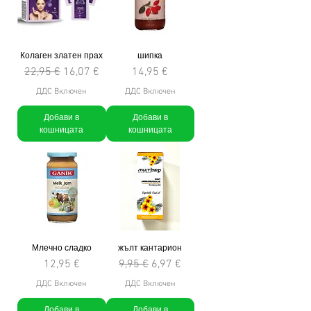
Колаген златен прах
шипка
Редовна цена
Продажна цена
Цена
22,95 €
16,07 €
14,95 €
ДДС Включен
ДДС Включен
Добави в
Добави в
кошницата
кошницата
Млечно сладко
жълт кантарион
Цена
Редовна цена
Продажна цена
12,95 €
9,95 €
6,97 €
ДДС Включен
ДДС Включен
Добави в
Добави в