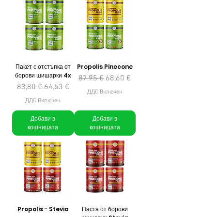
Пакет с отстъпка от
Propolis Pinecone
борови шишарки 4x
Редовна цена
Продажна цена
87,95 €
68,60 €
Редовна цена
Продажна цена
83,80 €
64,53 €
ДДС Включен
ДДС Включен
Добави в
Добави в
кошницата
кошницата
Propolis - Stevia
Паста от борови