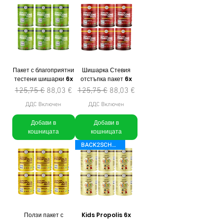
Пакет с благоприятни
Шишарка Стевия
тестени шишарки 6x
отстъпка пакет 6x
Редовна цена
Продажна цена
Редовна цена
Продажна цена
125,75 €
88,03 €
125,75 €
88,03 €
ДДС Включен
ДДС Включен
Добави в
Добави в
кошницата
кошницата
BACK2SCHOOL
Ползи пакет с
Kids Propolis 6x