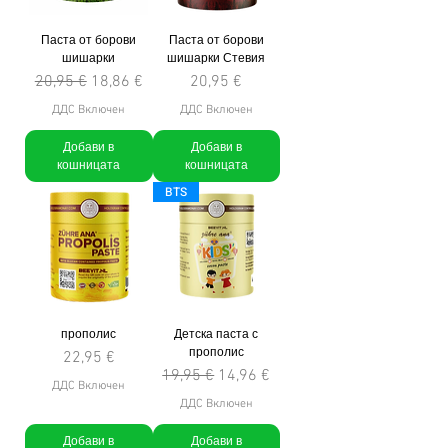
Паста от борови
Паста от борови
шишарки
шишарки Стевия
Редовна цена
Продажна цена
Цена
20,95 €
18,86 €
20,95 €
ДДС Включен
ДДС Включен
Добави в
Добави в
кошницата
кошницата
BTS
прополис
Детска паста с
прополис
Цена
22,95 €
Редовна цена
Продажна цена
19,95 €
14,96 €
ДДС Включен
ДДС Включен
Добави в
Добави в