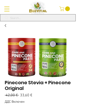
Pinecone Stevia + Pinecone
Original
Редовна
Продажна
 42,00 € 
33,60 €
цена
цена
ДДС Включен