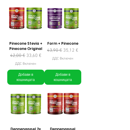
Pinecone Stevia +
Form + Pinecone
Pinecone Original
Редовна цена
Продажна цена
43,90 €
35,12 €
Редовна цена
Продажна цена
42,00 €
33,60 €
ДДС Включен
ДДС Включен
Добави в
Добави в
кошницата
кошницата
Dennenappel 2x
Dennenappel