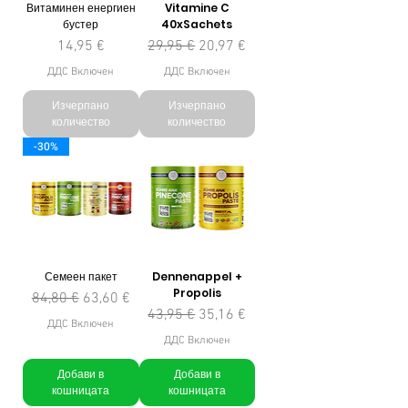
Витаминен енергиен
Vitamine C
бустер
40xSachets
Цена
Редовна цена
Продажна цена
14,95 €
29,95 €
20,97 €
ДДС Включен
ДДС Включен
Изчерпано
Изчерпано
количество
количество
-30%
Семеен пакет
Dennenappel +
Propolis
Редовна цена
Продажна цена
84,80 €
63,60 €
Редовна цена
Продажна цена
43,95 €
35,16 €
ДДС Включен
ДДС Включен
Добави в
Добави в
кошницата
кошницата