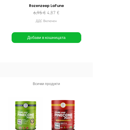
Rozenzeep LaFune
Редовна цена
Продажна цена
6,95 €
4,87 €
ДДС Включен
Добави в кошницата
Всички продукти