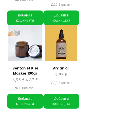
ДДС Включен
Добави в
Добави в
кошницата
кошницата
Bentoniet Klei
Argan oil
Masker 100gr
Цена
9,95 €
Редовна цена
Продажна цена
6,95 €
4,87 €
ДДС Включен
ДДС Включен
Добави в
Добави в
кошницата
кошницата