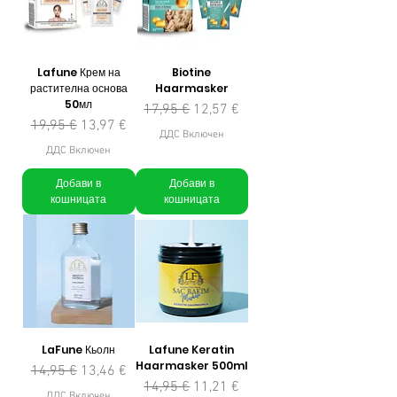
Lafune Крем на
Biotine
растителна основа
Haarmasker
50мл
Редовна цена
Продажна цена
17,95 €
12,57 €
Редовна цена
Продажна цена
19,95 €
13,97 €
ДДС Включен
ДДС Включен
Добави в
Добави в
кошницата
кошницата
LaFune Кьолн
Lafune Keratin
Haarmasker 500ml
Редовна цена
Продажна цена
14,95 €
13,46 €
Редовна цена
Продажна цена
14,95 €
11,21 €
ДДС Включен