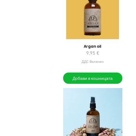
Argan oil
Цена
9,95 €
ДДС Включен
Добави в кошницата