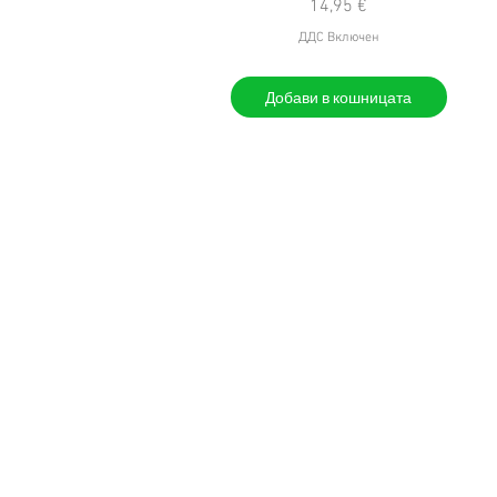
Цена
14,95 €
ДДС Включен
Добави в кошницата