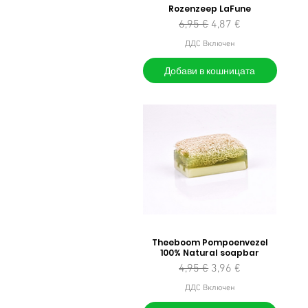
Rozenzeep LaFune
Редовна цена
Продажна цена
6,95 €
4,87 €
ДДС Включен
Добави в кошницата
Theeboom Pompoenvezel
100% Natural soapbar
Редовна цена
Продажна цена
4,95 €
3,96 €
ДДС Включен