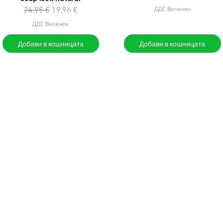
Редовна цена
Продажна цена
24,95 €
19,96 €
ДДС Включен
ДДС Включен
Добави в кошницата
Добави в кошницата