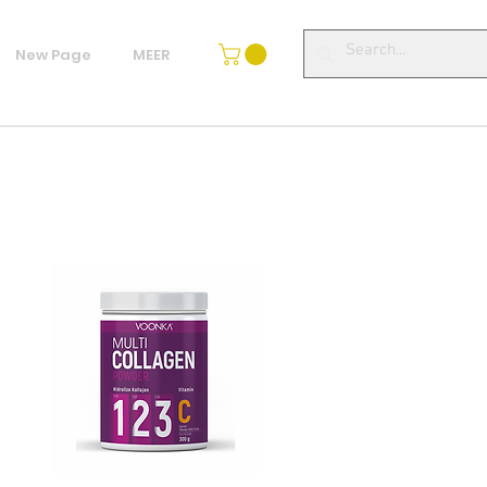
New Page
MEER