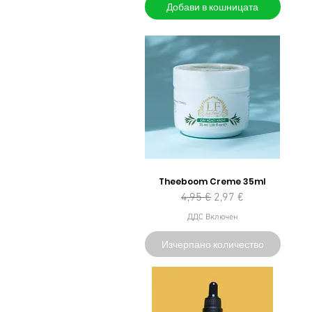
Добави в кошницата
Theeboom Creme 35ml
Редовна цена
Продажна цена
4,95 €
2,97 €
ДДС Включен
Изчерпано количество