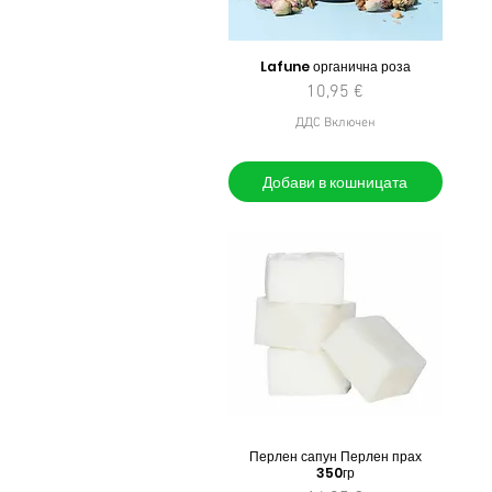
Lafune органична роза
Цена
10,95 €
ДДС Включен
Добави в кошницата
Перлен сапун Перлен прах
350гр