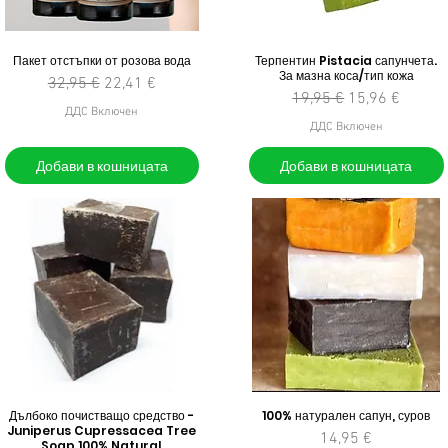
Пакет отстъпки от розова вода
Терпентин Pistacia сапунчета.
За мазна коса/тип кожа
Редовна цена
Продажна цена
32,95 €
22,41 €
Редовна цена
Продажна це
19,95 €
15,96 €
ДДС Включен
ДДС Включен
Добави в кошницата
Добави в кошницата
Дълбоко почистващо средство -
100% натурален сапун, суров
Juniperus Cupressacea Tree
Цена
14,95 €
Soap 100% Natural