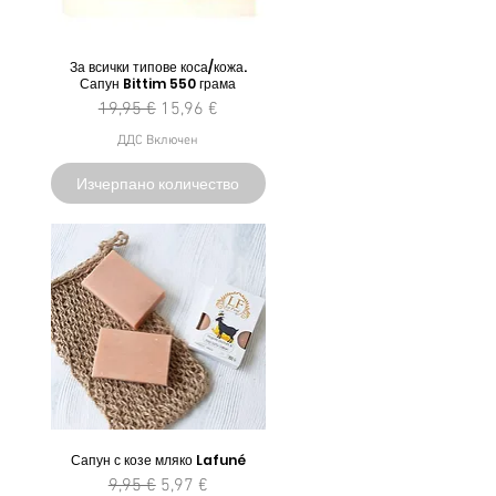
За всички типове коса/кожа.
Сапун Bittim 550 грама
на
Редовна цена
Продажна цена
19,95 €
15,96 €
ДДС Включен
Изчерпано количество
Сапун с козе мляко Lafuné
Редовна цена
Продажна цена
9,95 €
5,97 €