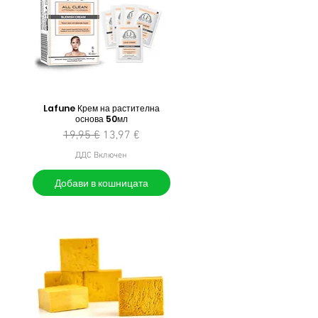
Lafune Крем на растителна
основа 50мл
на
Редовна цена
Продажна цена
19,95 €
13,97 €
ДДС Включен
Добави в кошницата