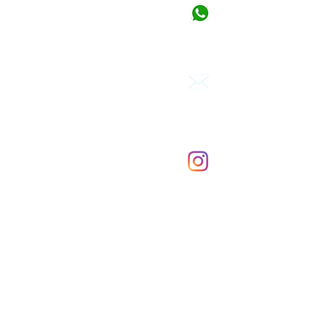
Започнете чат
От понеделник
до събота от 1
Изпратете ни имейл
Отговор в рамките на 24 час
info@beevit.nl
Следвайте ни в инстаграм
BEEVIT ДОМ
Паста от борови шишарки
прополис