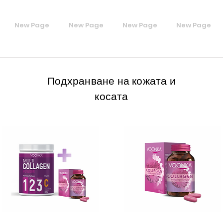
New Page
New Page
New Page
New Page
Подхранване на кожата и
косата