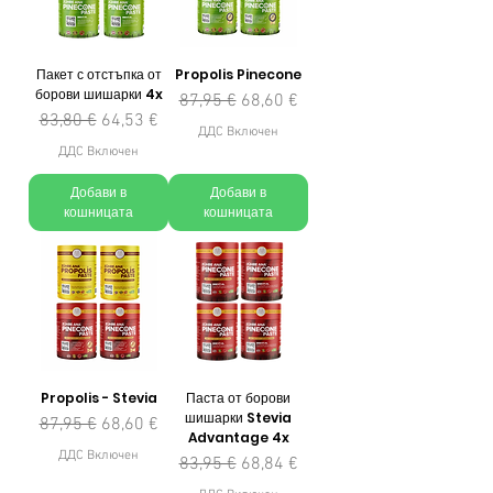
Пакет с отстъпка от
Propolis Pinecone
борови шишарки 4x
Редовна цена
Продажна цена
87,95 €
68,60 €
Редовна цена
Продажна цена
83,80 €
64,53 €
ДДС Включен
ДДС Включен
Добави в
Добави в
кошницата
кошницата
Propolis - Stevia
Паста от борови
шишарки Stevia
Редовна цена
Продажна цена
87,95 €
68,60 €
Advantage 4x
ДДС Включен
Редовна цена
Продажна цена
83,95 €
68,84 €