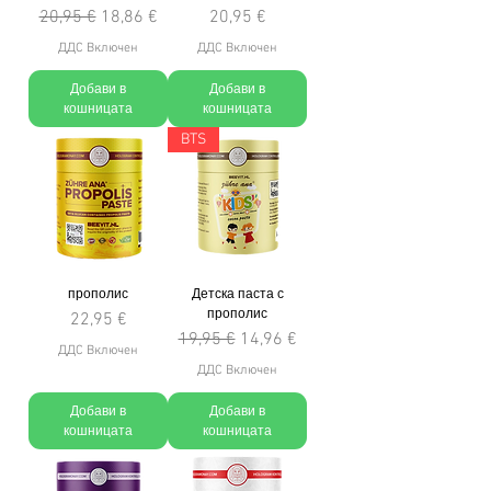
Редовна цена
Продажна цена
Цена
20,95 €
18,86 €
20,95 €
ДДС Включен
ДДС Включен
Добави в
Добави в
кошницата
кошницата
BTS
прополис
Детска паста с
прополис
Цена
22,95 €
Редовна цена
Продажна цена
19,95 €
14,96 €
ДДС Включен
ДДС Включен
Добави в
Добави в
кошницата
кошницата