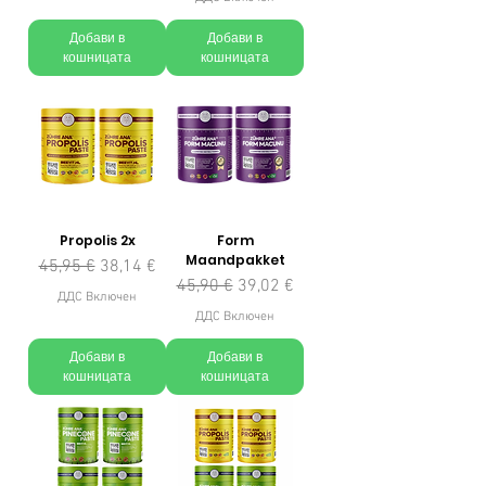
Добави в
Добави в
кошницата
кошницата
Propolis 2x
Form
Maandpakket
Редовна цена
Продажна цена
45,95 €
38,14 €
Редовна цена
Продажна цена
45,90 €
39,02 €
ДДС Включен
ДДС Включен
Добави в
Добави в
кошницата
кошницата