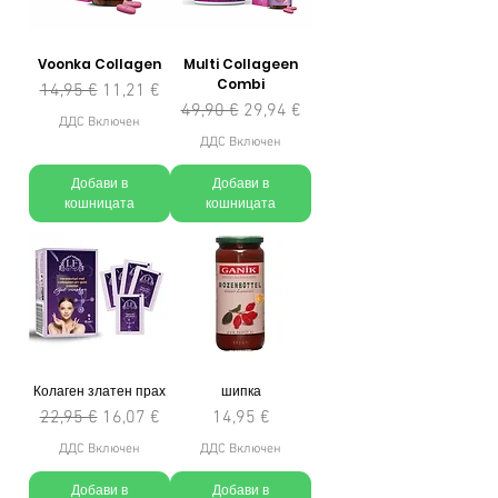
Voonka Collagen
Multi Collageen
Combi
Редовна цена
Продажна цена
14,95 €
11,21 €
Редовна цена
Продажна цена
49,90 €
29,94 €
ДДС Включен
ДДС Включен
Добави в
Добави в
кошницата
кошницата
Колаген златен прах
шипка
Редовна цена
Продажна цена
Цена
22,95 €
16,07 €
14,95 €
ДДС Включен
ДДС Включен
Добави в
Добави в