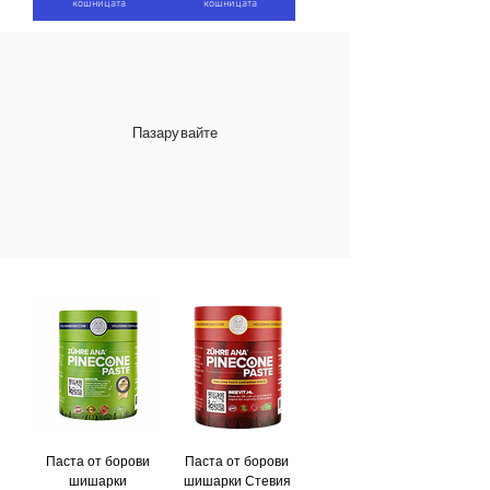
кошницата
кошницата
Пазарувайте
Паста от борови
Паста от борови
шишарки
шишарки Стевия