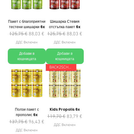
Пакет с благоприятни
Шишарка Стевия
тестени шишарки 6x
отстъпка пакет 6x
Редовна цена
Продажна цена
Редовна цена
Продажна цена
125,75 €
88,03 €
125,75 €
88,03 €
ДДС Включен
ДДС Включен
Добави в
Добави в
кошницата
кошницата
BACK2SCHOOL
Ползи пакет с
Kids Propolis 6x
прополис 6x
Редовна цена
Продажна цена
119,70 €
83,79 €
Редовна цена
Продажна цена
137,75 €
96,43 €
ДДС Включен
ДДС Включен