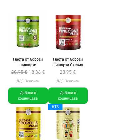
Паста от борови
Паста от борови
шишарки
шишарки Стевия
Редовна цена
Продажна цена
Цена
20,95 €
18,86 €
20,95 €
ДДС Включен
ДДС Включен
Добави в
Добави в
кошницата
кошницата
BTS