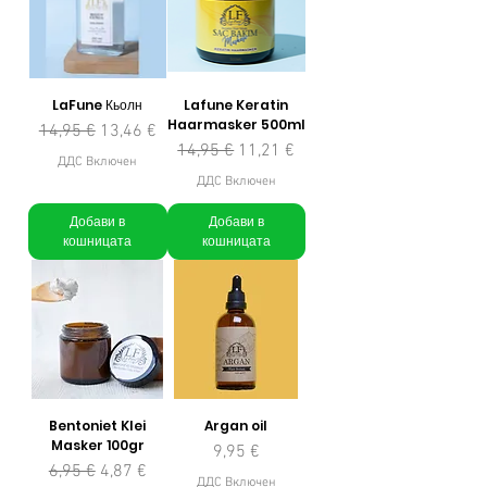
LaFune Кьолн
Lafune Keratin
Haarmasker 500ml
Редовна цена
Продажна цена
14,95 €
13,46 €
Редовна цена
Продажна цена
14,95 €
11,21 €
ДДС Включен
ДДС Включен
Добави в
Добави в
кошницата
кошницата
Bentoniet Klei
Argan oil
Masker 100gr
Цена
9,95 €
Редовна цена
Продажна цена
6,95 €
4,87 €
ДДС Включен