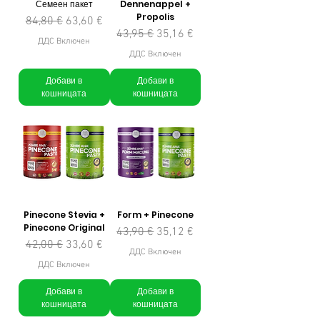
Семеен пакет
Dennenappel +
Propolis
Редовна цена
Продажна цена
84,80 €
63,60 €
Редовна цена
Продажна цена
43,95 €
35,16 €
ДДС Включен
ДДС Включен
Добави в
Добави в
кошницата
кошницата
Pinecone Stevia +
Form + Pinecone
Pinecone Original
Редовна цена
Продажна цена
43,90 €
35,12 €
Редовна цена
Продажна цена
42,00 €
33,60 €
ДДС Включен
ДДС Включен
Добави в
Добави в
кошницата
кошницата