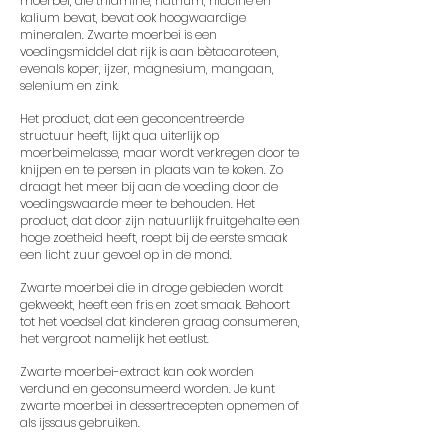
moerbei, die thiamine, natrium, niacine en
kalium bevat, bevat ook hoogwaardige
mineralen. Zwarte moerbei is een
voedingsmiddel dat rijk is aan bètacaroteen,
evenals koper, ijzer, magnesium, mangaan,
selenium en zink.
Het product, dat een geconcentreerde
structuur heeft, lijkt qua uiterlijk op
moerbeimelasse, maar wordt verkregen door te
knijpen en te persen in plaats van te koken. Zo
draagt ​​het meer bij aan de voeding door de
voedingswaarde meer te behouden. Het
product, dat door zijn natuurlijk fruitgehalte een
hoge zoetheid heeft, roept bij de eerste smaak
een licht zuur gevoel op in de mond.
Zwarte moerbei die in droge gebieden wordt
gekweekt, heeft een fris en zoet
smaak. Behoort
tot het voedsel dat kinderen graag consumeren,
h
et vergroot namelijk het eetlust.
Zwarte moerbei-extract kan ook worden
verdund en geconsumeerd worden. Je kunt
zwarte moerbei in dessertrecepten opnemen of
als ijssaus gebruiken.