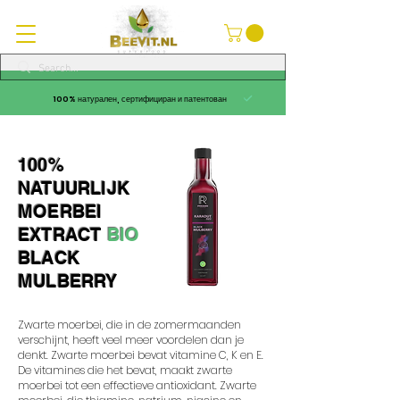
100% натурален, сертифициран и патентован
100%
NATUURLIJK
MOERBEI
EXTRACT
BIO
BLACK
MULBERRY
Zwarte moerbei, die in de zomermaanden
verschijnt, heeft veel meer voordelen dan je
denkt. Zwarte moerbei bevat vitamine C, K en E.
De vitamines die het bevat, maakt zwarte
moerbei tot een effectieve antioxidant. Zwarte