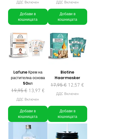
ДДС Включен
ДДС Включен
Добави в
Добави в
кошницата
кошницата
Lafune Крем на
Biotine
растителна основа
Haarmasker
50мл
Редовна цена
Продажна цена
17,95 €
12,57 €
Редовна цена
Продажна цена
19,95 €
13,97 €
ДДС Включен
ДДС Включен
Добави в
Добави в
кошницата
кошницата