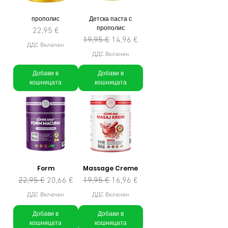
прополис
Детска паста с
прополис
Цена
22,95 €
Редовна цена
Продажна цена
19,95 €
14,96 €
ДДС Включен
ДДС Включен
Добави в
Добави в
кошницата
кошницата
Form
Massage Creme
Редовна цена
Продажна цена
Редовна цена
Продажна цена
22,95 €
20,66 €
19,95 €
16,96 €
ДДС Включен
ДДС Включен
Добави в
Добави в
кошницата
кошницата