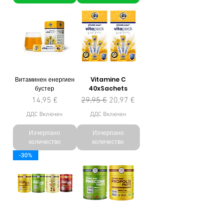
Витаминен енергиен
Vitamine C
бустер
40xSachets
Цена
Редовна цена
Продажна цена
14,95 €
29,95 €
20,97 €
ДДС Включен
ДДС Включен
Изчерпано
Изчерпано
количество
количество
-30%