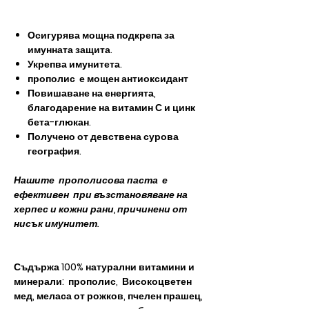
Осигурява мощна подкрепа за
имунната защита.
Укрепва имунитета.
прополис
е мощен антиоксидант
Повишаване на енергията,
благодарение на витамин С и цинк
бета-глюкан.
Получено от девствена сурова
география.
Нашите
прополисова паста
е
ефективен
при възстановяване на
херпес и кожни рани, причинени от
нисък имунитет.
Съдържа 100% натурални витамини и
минерали: прополис, Високоцветен
мед, меласа от рожков, пчелен прашец,