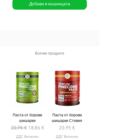
Добави в кошницата
Всички продукти
Паста от борови
Паста от борови
шишарки
шишарки Стевия
Редовна цена
Продажна цена
Цена
20,95 €
18,86 €
20,95 €
ДДС Включен
ДДС Включен