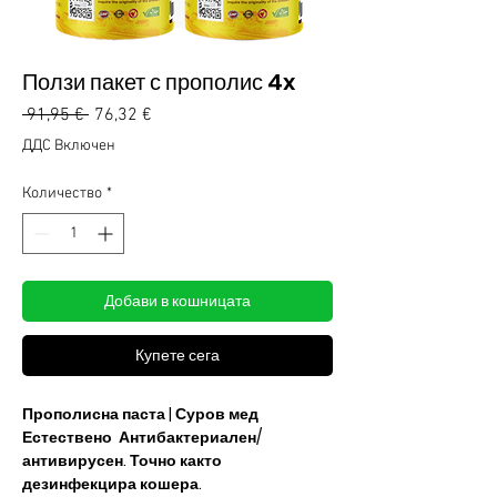
Ползи пакет с прополис 4x
Редовна
Продажна
 91,95 € 
76,32 €
цена
цена
ДДС Включен
Количество
*
Добави в кошницата
Купете сега
Прополисна паста | Суров мед
Естествено Антибактериален/
антивирусен. Точно както
дезинфекцира кошера.