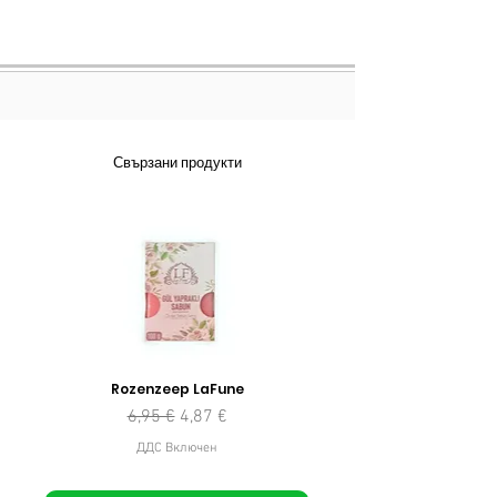
Свързани продукти
Rozenzeep LaFune
Редовна цена
Продажна цена
6,95 €
4,87 €
ДДС Включен