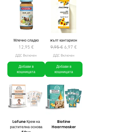
Млечно сладко
жълт кантарион
Цена
Редовна цена
Продажна цена
12,95 €
9,95 €
6,97 €
ДДС Включен
ДДС Включен
Добави в
Добави в
кошницата
кошницата
Lafune Крем на
Biotine
растителна основа
Haarmasker