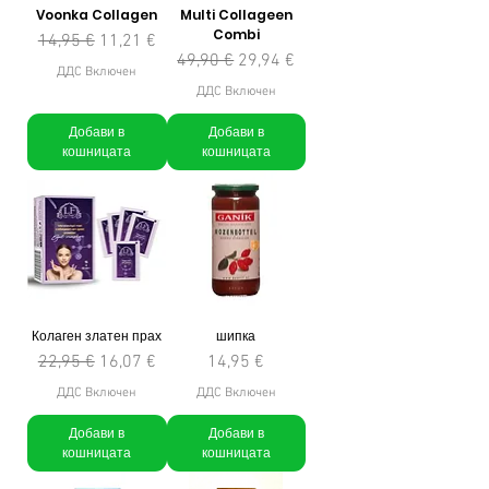
Voonka Collagen
Multi Collageen
Combi
Редовна цена
Продажна цена
14,95 €
11,21 €
Редовна цена
Продажна цена
49,90 €
29,94 €
ДДС Включен
ДДС Включен
Добави в
Добави в
кошницата
кошницата
Колаген златен прах
шипка
Редовна цена
Продажна цена
Цена
22,95 €
16,07 €
14,95 €
ДДС Включен
ДДС Включен
Добави в
Добави в
кошницата
кошницата