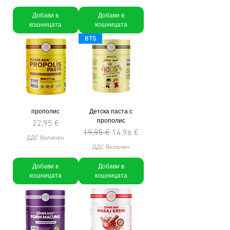
Добави в
Добави в
кошницата
кошницата
BTS
прополис
Детска паста с
прополис
Цена
22,95 €
Редовна цена
Продажна цена
19,95 €
14,96 €
ДДС Включен
ДДС Включен
Добави в
Добави в
кошницата
кошницата