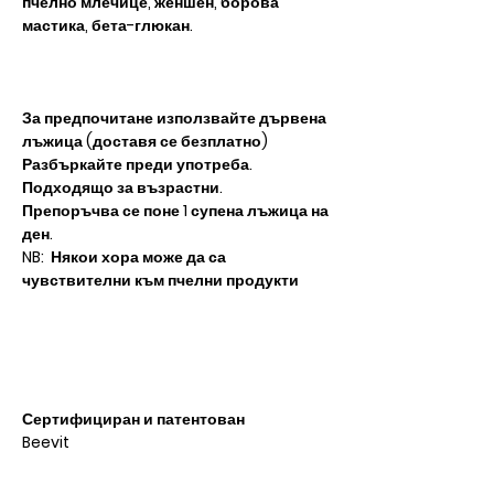
пчелно млечице, женшен, борова
мастика, бета-глюкан.
За предпочитане използвайте дървена
лъжица (доставя се безплатно)
Разбъркайте преди употреба.
Подходящо за възрастни.
Препоръчва се поне 1 супена лъжица на
ден.​
NB: Някои хора може да са
чувствителни към пчелни продукти
Сертифициран и патентован
Beevit