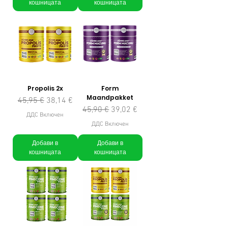
кошницата
кошницата
Propolis 2x
Form
Maandpakket
Редовна цена
Продажна цена
45,95 €
38,14 €
Редовна цена
Продажна цена
45,90 €
39,02 €
ДДС Включен
ДДС Включен
Добави в
Добави в
кошницата
кошницата