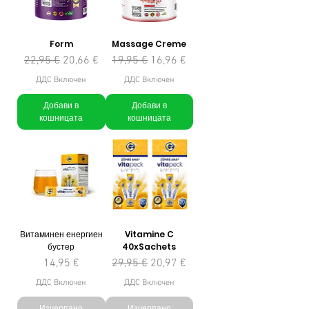
Form
Massage Creme
Редовна цена
Продажна цена
Редовна цена
Продажна цена
22,95 €
20,66 €
19,95 €
16,96 €
ДДС Включен
ДДС Включен
Добави в
Добави в
кошницата
кошницата
Витаминен енергиен
Vitamine C
бустер
40xSachets
Цена
Редовна цена
Продажна цена
14,95 €
29,95 €
20,97 €
ДДС Включен
ДДС Включен
Изчерпано
Изчерпано