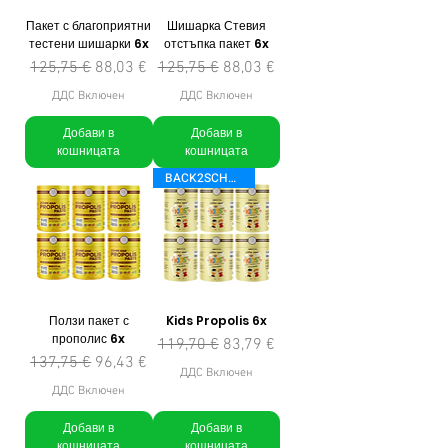
Пакет с благоприятни
Шишарка Стевия
тестени шишарки 6x
отстъпка пакет 6x
Редовна цена
Продажна цена
Редовна цена
Продажна цена
125,75 €
88,03 €
125,75 €
88,03 €
ДДС Включен
ДДС Включен
Добави в
Добави в
кошницата
кошницата
BACK2SCHOOL
Ползи пакет с
Kids Propolis 6x
прополис 6x
Редовна цена
Продажна цена
119,70 €
83,79 €
Редовна цена
Продажна цена
137,75 €
96,43 €
ДДС Включен
ДДС Включен
Добави в
Добави в
кошницата
кошницата