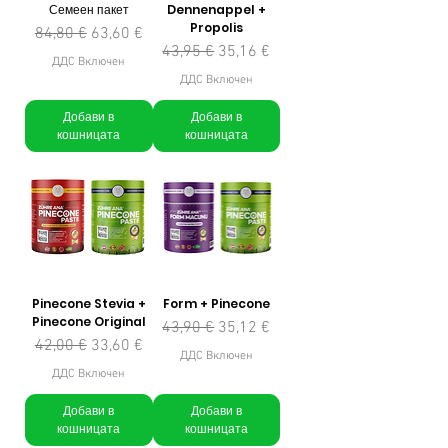
Семеен пакет
Dennenappel +
Propolis
Редовна цена
Продажна цена
84,80 €
63,60 €
Редовна цена
Продажна цена
43,95 €
35,16 €
ДДС Включен
ДДС Включен
Добави в
Добави в
кошницата
кошницата
Pinecone Stevia +
Form + Pinecone
Pinecone Original
Редовна цена
Продажна цена
43,90 €
35,12 €
Редовна цена
Продажна цена
42,00 €
33,60 €
ДДС Включен
ДДС Включен
Добави в
Добави в
кошницата
кошницата