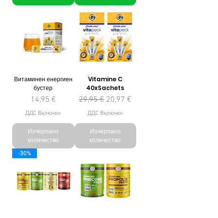
Витаминен енергиен
Vitamine C
бустер
40xSachets
Цена
Редовна цена
Продажна цена
14,95 €
29,95 €
20,97 €
ДДС Включен
ДДС Включен
Изчерпано
Изчерпано
количество
количество
-30%