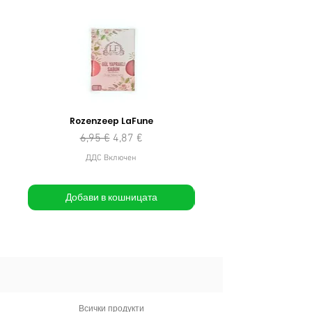
Rozenzeep LaFune
Редовна цена
Продажна цена
6,95 €
4,87 €
ДДС Включен
Добави в кошницата
Всички продукти