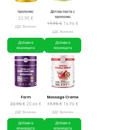
прополис
Детска паста с
прополис
Цена
22,95 €
Редовна цена
Продажна цена
19,95 €
14,96 €
ДДС Включен
ДДС Включен
Добави в
Добави в
кошницата
кошницата
Form
Massage Creme
Редовна цена
Продажна цена
Редовна цена
Продажна цена
22,95 €
20,66 €
19,95 €
16,96 €
ДДС Включен
ДДС Включен
Добави в
Добави в
кошницата
кошницата