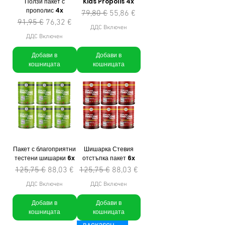
Ползи пакет с
Kids Propolis 4x
прополис 4x
Редовна цена
Продажна цена
79,80 €
55,86 €
Редовна цена
Продажна цена
91,95 €
76,32 €
ДДС Включен
ДДС Включен
Добави в
Добави в
кошницата
кошницата
Пакет с благоприятни
Шишарка Стевия
тестени шишарки 6x
отстъпка пакет 6x
Редовна цена
Продажна цена
Редовна цена
Продажна цена
125,75 €
88,03 €
125,75 €
88,03 €
ДДС Включен
ДДС Включен
Добави в
Добави в
кошницата
кошницата