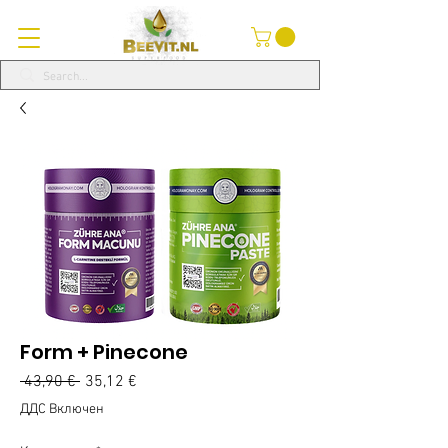
Form + Pinecone
Редовна
Продажна
 43,90 € 
35,12 €
цена
цена
ДДС Включен