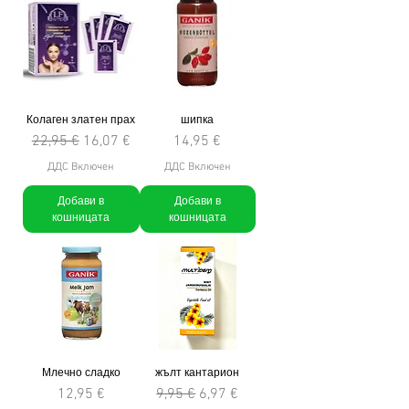
Колаген златен прах
шипка
Редовна цена
Продажна цена
Цена
22,95 €
16,07 €
14,95 €
ДДС Включен
ДДС Включен
Добави в
Добави в
кошницата
кошницата
Млечно сладко
жълт кантарион
Цена
Редовна цена
Продажна цена
12,95 €
9,95 €
6,97 €