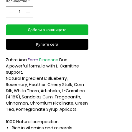
Количество
*
Добави в кошницата
Купете сега
Zuhre Ana
Form
Pinecone
Duo
A powerful formula with L-Carnitine
support.
Natural Ingredients: Blueberry,
Rosemary, Heather, Cherry Stalk, Corn
Silk, White Thorn, Artichoke, L-Carnitine
(4.16%), Sandaloz Gum, Tragacanth,
Cinnamon, Chromium Picolinate, Green
Tea, Pomegranate Syrup, Apricots.
100% Natural composition
Rich in vitamins and minerals