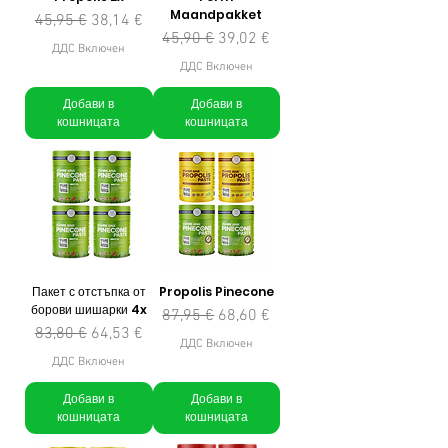
Maandpakket
Редовна цена
Продажна цена
45,95 €
38,14 €
Редовна цена
Продажна цена
45,90 €
39,02 €
ДДС Включен
ДДС Включен
Добави в
Добави в
кошницата
кошницата
Пакет с отстъпка от
Propolis Pinecone
борови шишарки 4x
Редовна цена
Продажна цена
87,95 €
68,60 €
Редовна цена
Продажна цена
83,80 €
64,53 €
ДДС Включен
ДДС Включен
Добави в
Добави в
кошницата
кошницата