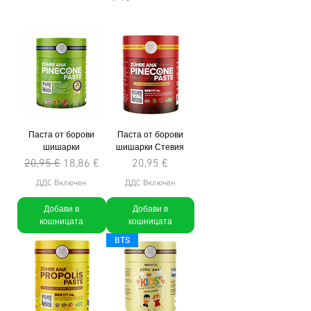
Паста от борови
Паста от борови
шишарки
шишарки Стевия
Редовна цена
Продажна цена
Цена
20,95 €
18,86 €
20,95 €
ДДС Включен
ДДС Включен
Добави в
Добави в
кошницата
кошницата
BTS