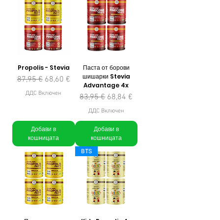
Propolis - Stevia
Паста от борови
шишарки Stevia
Редовна цена
Продажна цена
87,95 €
68,60 €
Advantage 4x
ДДС Включен
Редовна цена
Продажна цена
83,95 €
68,84 €
ДДС Включен
Добави в
Добави в
кошницата
кошницата
BTS