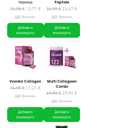
Черница
Peptide
Редовна цена
Продажна цена
Редовна цена
Продажна цена
14,95 €
12,71 €
34,95 €
24,47 €
ДДС Включен
ДДС Включен
Добави в
Добави в
кошницата
кошницата
Voonka Collagen
Multi Collageen
Combi
Редовна цена
Продажна цена
14,95 €
11,21 €
Редовна цена
Продажна цена
49,90 €
29,94 €
ДДС Включен
ДДС Включен
Добави в
Добави в
кошницата
кошницата