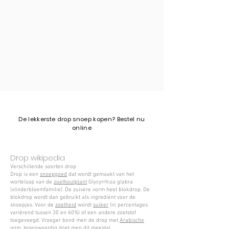
​De lekkerste drop snoep kopen? Bestel nu
online
Drop wikipedia
Verschillende soorten drop
Drop is een
snoepgoed
dat wordt gemaakt van het
wortelsap van de
zoethoutplant
Glycyrrhiza glabra
(vlinderbloemfamilie). De zuivere vorm heet blokdrop. De
blokdrop wordt dan gebruikt als ingrediënt voor de
snoepjes. Voor de
zoetheid
wordt
suiker
(in percentages
variërend tussen 30 en 60%) of een andere zoetstof
toegevoegd. Vroeger bond men de drop met
Arabische
gom
, tegenwoordig doet men dit meestal