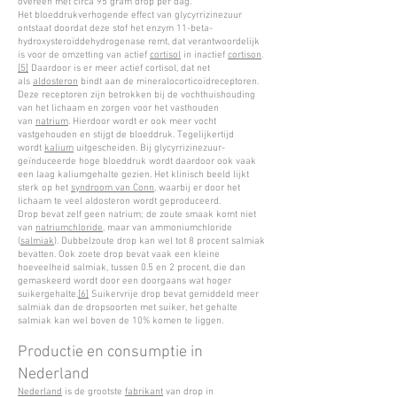
overeen met circa 95 gram drop per dag.
Het bloeddrukverhogende effect van glycyrrizinezuur
ontstaat doordat deze stof het enzym 11-beta-
hydroxysteroïddehydrogenase remt, dat verantwoordelijk
is voor de omzetting van actief
cortisol
in inactief
cortison
.
[5]
Daardoor is er meer actief cortisol, dat net
als
aldosteron
bindt aan de mineralocorticoïdreceptoren.
Deze receptoren zijn betrokken bij de vochthuishouding
van het lichaam en zorgen voor het vasthouden
van
natrium
. Hierdoor wordt er ook meer vocht
vastgehouden en stijgt de bloeddruk. Tegelijkertijd
wordt
kalium
uitgescheiden. Bij glycyrrizinezuur-
geïnduceerde hoge bloeddruk wordt daardoor ook vaak
een laag kaliumgehalte gezien. Het klinisch beeld lijkt
sterk op het
syndroom van Conn
, waarbij er door het
lichaam te veel aldosteron wordt geproduceerd.
Drop bevat zelf geen natrium; de zoute smaak komt niet
van
natriumchloride
, maar van ammoniumchloride
(
salmiak
). Dubbelzoute drop kan wel tot 8 procent salmiak
bevatten. Ook zoete drop bevat vaak een kleine
hoeveelheid salmiak, tussen 0.5 en 2 procent, die dan
gemaskeerd wordt door een doorgaans wat hoger
suikergehalte.
[6]
Suikervrije drop bevat gemiddeld meer
salmiak dan de dropsoorten met suiker, het gehalte
salmiak kan wel boven de 10% komen te liggen.
Productie en consumptie in
Nederland
Nederland
is de grootste
fabrikant
van drop in