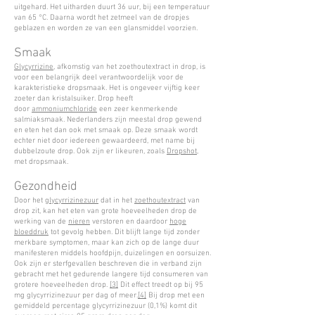
uitgehard. Het uitharden duurt 36 uur, bij een temperatuur
van 65 °C. Daarna wordt het zetmeel van de dropjes
geblazen en worden ze van een glansmiddel voorzien.
Smaak
Glycyrrizine
, afkomstig van het zoethoutextract in drop, is
voor een belangrijk deel verantwoordelijk voor de
karakteristieke dropsmaak. Het is ongeveer vijftig keer
zoeter dan kristalsuiker. Drop heeft
door
ammoniumchloride
een zeer kenmerkende
salmiaksmaak. Nederlanders zijn meestal drop gewend
en eten het dan ook met smaak op. Deze smaak wordt
echter niet door iedereen gewaardeerd, met name bij
dubbelzoute drop. Ook zijn er likeuren, zoals
Dropshot
,
met dropsmaak.
Gezondheid
Door het
glycyrrizinezuur
dat in het
zoethoutextract
van
drop zit, kan het eten van grote hoeveelheden drop de
werking van de
nieren
verstoren en daardoor
hoge
bloeddruk
tot gevolg hebben. Dit blijft lange tijd zonder
merkbare symptomen, maar kan zich op de lange duur
manifesteren middels hoofdpijn, duizelingen en oorsuizen.
Ook zijn er sterfgevallen beschreven die in verband zijn
gebracht met het gedurende langere tijd consumeren van
grotere hoeveelheden drop.
[3]
Dit effect treedt op bij 95
mg glycyrrizinezuur per dag of meer.
[4]
Bij drop met een
gemiddeld percentage glycyrrizinezuur (0,1%) komt dit