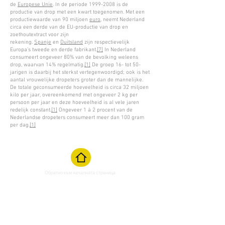
de
Europese Unie
. In de periode 1999-2008 is de
productie van drop met een kwart toegenomen. Met een
productiewaarde van 90 miljoen
euro
, neemt Nederland
circa een derde van de EU-productie van drop en
zoethoutextract voor zijn
rekening.
Spanje
en
Duitsland
zijn respectievelijk
Europa’s tweede en derde fabrikant.
[7]
In Nederland
consumeert ongeveer 80% van de bevolking weleens
drop, waarvan 14% regelmatig.
[1]
De groep 16- tot 50-
jarigen is daarbij het sterkst vertegenwoordigd; ook is het
aantal vrouwelijke dropeters groter dan de mannelijke.
De totale geconsumeerde hoeveelheid is circa 32 miljoen
kilo per jaar, overeenkomend met ongeveer 2 kg per
persoon per jaar en deze hoeveelheid is al vele jaren
redelijk constant.
[1]
Ongeveer 1 à 2 procent van de
Nederlandse dropeters consumeert meer dan 100 gram
per dag.
[1]
Обратно към началната страница