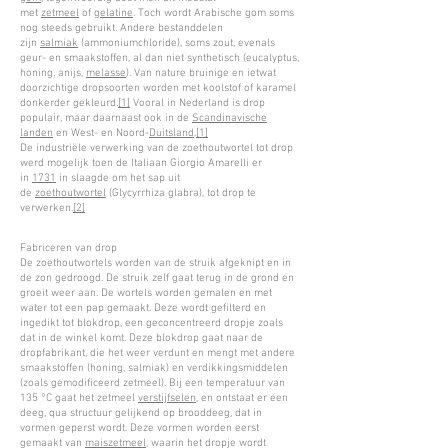
met
zetmeel
of
gelatine
. Toch wordt Arabische gom soms
nog steeds gebruikt. Andere bestanddelen
zijn
salmiak
(ammoniumchloride), soms zout, evenals
geur- en smaakstoffen, al dan niet synthetisch (eucalyptus,
honing, anijs,
melasse
). Van nature bruinige en ietwat
doorzichtige dropsoorten worden met koolstof of karamel
donkerder gekleurd.
[1]
Vooral in Nederland is drop
populair, maar daarnaast ook in de
Scandinavische
landen
en West- en Noord-
Duitsland
.
[1]
De industriële verwerking van de zoethoutwortel tot drop
werd mogelijk toen de Italiaan Giorgio Amarelli er
in
1731
in slaagde om het sap uit
de
zoethoutwortel
(Glycyrrhiza glabra), tot drop te
verwerken.
[2]
Fabriceren van drop
De zoethoutwortels worden van de struik afgeknipt en in
de zon gedroogd. De struik zelf gaat terug in de grond en
groeit weer aan. De wortels worden gemalen en met
water tot een pap gemaakt. Deze wordt gefilterd en
ingedikt tot blokdrop, een geconcentreerd dropje zoals
dat in de winkel komt. Deze blokdrop gaat naar de
dropfabrikant, die het weer verdunt en mengt met andere
smaakstoffen (honing, salmiak) en verdikkingsmiddelen
(zoals gemodificeerd zetmeel). Bij een temperatuur van
135 °C gaat het zetmeel
verstijfselen
, en ontstaat er een
deeg, qua structuur gelijkend op brooddeeg, dat in
vormen geperst wordt. Deze vormen worden eerst
gemaakt van
maiszetmeel
, waarin het dropje wordt