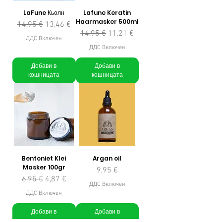
LaFune Кьолн
Lafune Keratin
Haarmasker 500ml
Редовна цена
Продажна цена
14,95 €
13,46 €
Редовна цена
Продажна цена
14,95 €
11,21 €
ДДС Включен
ДДС Включен
Добави в
Добави в
кошницата
кошницата
Bentoniet Klei
Argan oil
Masker 100gr
Цена
9,95 €
Редовна цена
Продажна цена
6,95 €
4,87 €
ДДС Включен
ДДС Включен
Добави в
Добави в
кошницата
кошницата