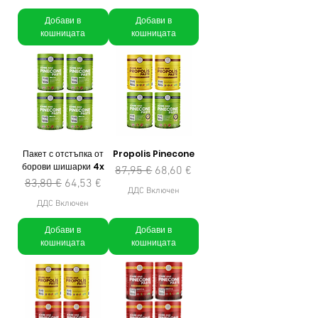
Добави в
Добави в
кошницата
кошницата
Пакет с отстъпка от
Propolis Pinecone
борови шишарки 4x
Редовна цена
Продажна цена
87,95 €
68,60 €
Редовна цена
Продажна цена
83,80 €
64,53 €
ДДС Включен
ДДС Включен
Добави в
Добави в
кошницата
кошницата