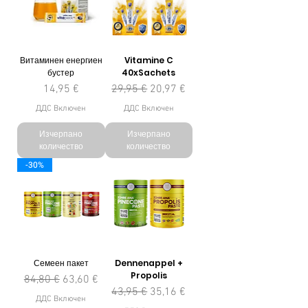
Витаминен енергиен
Vitamine C
бустер
40xSachets
Цена
Редовна цена
Продажна цена
14,95 €
29,95 €
20,97 €
ДДС Включен
ДДС Включен
Изчерпано
Изчерпано
количество
количество
-30%
Семеен пакет
Dennenappel +
Propolis
Редовна цена
Продажна цена
84,80 €
63,60 €
Редовна цена
Продажна цена
43,95 €
35,16 €
ДДС Включен