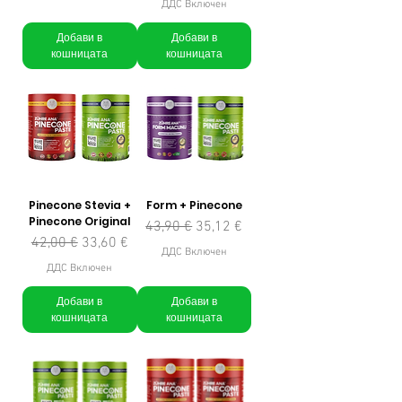
ДДС Включен
Добави в
Добави в
кошницата
кошницата
Pinecone Stevia +
Form + Pinecone
Pinecone Original
Редовна цена
Продажна цена
43,90 €
35,12 €
Редовна цена
Продажна цена
42,00 €
33,60 €
ДДС Включен
ДДС Включен
Добави в
Добави в
кошницата
кошницата