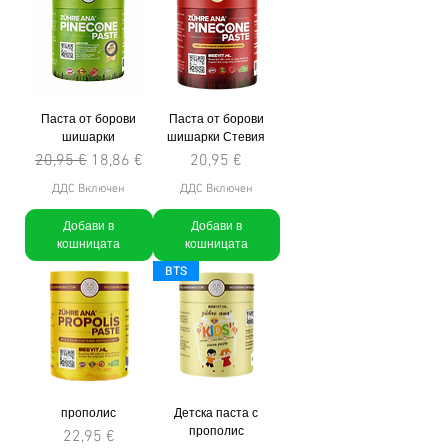
Паста от борови
Паста от борови
шишарки
шишарки Стевия
Редовна цена
Продажна цена
Цена
20,95 €
18,86 €
20,95 €
ДДС Включен
ДДС Включен
Добави в
Добави в
кошницата
кошницата
BTS
прополис
Детска паста с
прополис
Цена
22,95 €