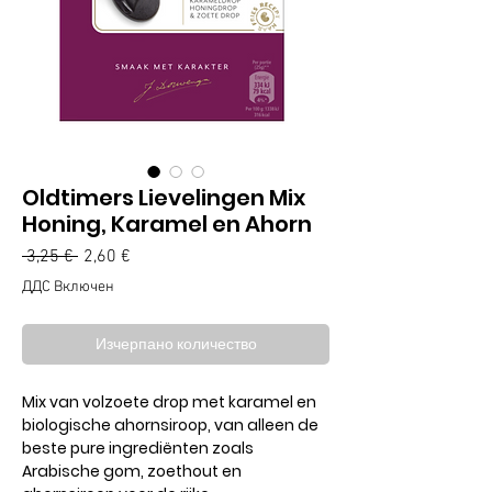
Oldtimers Lievelingen Mix
Honing, Karamel en Ahorn
Редовна
Продажна
 3,25 € 
2,60 €
цена
цена
ДДС Включен
Изчерпано количество
Mix van volzoete drop met karamel en
biologische ahornsiroop, van alleen de
beste pure ingrediënten zoals
Arabische gom, zoethout en