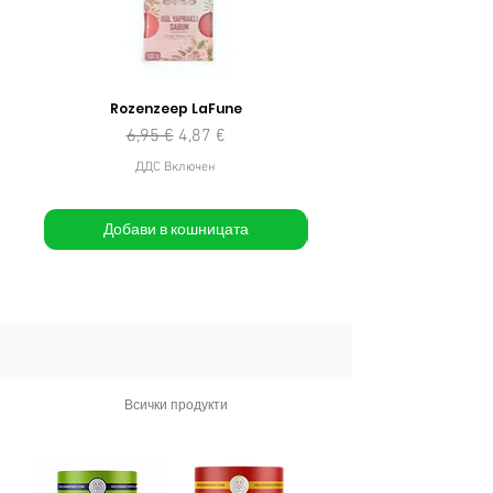
Rozenzeep LaFune
Редовна цена
Продажна цена
6,95 €
4,87 €
ДДС Включен
Добави в кошницата
Всички продукти