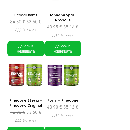
Семеен пакет
Dennenappel +
Propolis
Редовна цена
Продажна цена
84,80 €
63,60 €
Редовна цена
Продажна цена
43,95 €
35,16 €
ДДС Включен
ДДС Включен
Добави в
Добави в
кошницата
кошницата
Pinecone Stevia +
Form + Pinecone
Pinecone Original
Редовна цена
Продажна цена
43,90 €
35,12 €
Редовна цена
Продажна цена
42,00 €
33,60 €
ДДС Включен
ДДС Включен