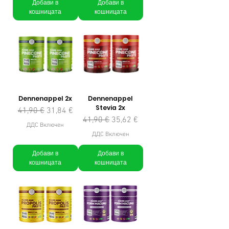
Добави в
Добави в
кошницата
кошницата
Dennenappel 2x
Dennenappel
Stevia 2x
Редовна цена
Продажна цена
41,90 €
31,84 €
Редовна цена
Продажна цена
41,90 €
35,62 €
ДДС Включен
ДДС Включен
Добави в
Добави в
кошницата
кошницата