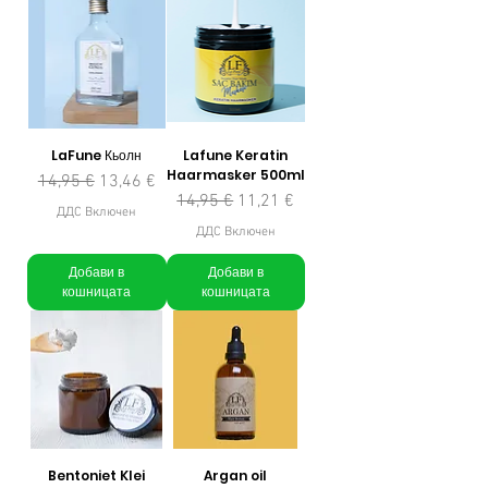
LaFune Кьолн
Lafune Keratin
Haarmasker 500ml
Редовна цена
Продажна цена
14,95 €
13,46 €
Редовна цена
Продажна цена
14,95 €
11,21 €
ДДС Включен
ДДС Включен
Добави в
Добави в
кошницата
кошницата
Bentoniet Klei
Argan oil