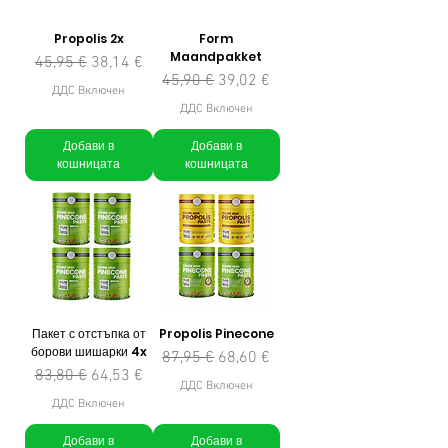
Propolis 2x
Form
Maandpakket
Редовна цена
Продажна цена
45,95 €
38,14 €
Редовна цена
Продажна цена
45,90 €
39,02 €
ДДС Включен
ДДС Включен
Добави в
Добави в
кошницата
кошницата
Пакет с отстъпка от
Propolis Pinecone
борови шишарки 4x
Редовна цена
Продажна цена
87,95 €
68,60 €
Редовна цена
Продажна цена
83,80 €
64,53 €
ДДС Включен
ДДС Включен
Добави в
Добави в