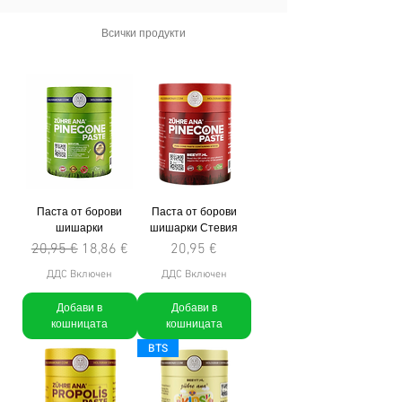
Всички продукти
Паста от борови
Паста от борови
шишарки
шишарки Стевия
Редовна цена
Продажна цена
Цена
20,95 €
18,86 €
20,95 €
ДДС Включен
ДДС Включен
Добави в
Добави в
кошницата
кошницата
BTS