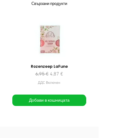
Свързани продукти
Rozenzeep LaFune
Редовна цена
Продажна цена
6,95 €
4,87 €
ДДС Включен
Добави в кошницата