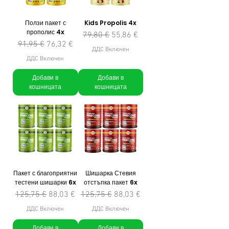
Ползи пакет с
Kids Propolis 4x
прополис 4x
Редовна цена
Продажна цена
79,80 €
55,86 €
Редовна цена
Продажна цена
91,95 €
76,32 €
ДДС Включен
ДДС Включен
Добави в
Добави в
кошницата
кошницата
Пакет с благоприятни
Шишарка Стевия
тестени шишарки 6x
отстъпка пакет 6x
Редовна цена
Продажна цена
Редовна цена
Продажна цена
125,75 €
88,03 €
125,75 €
88,03 €
ДДС Включен
ДДС Включен
Добави в
Добави в