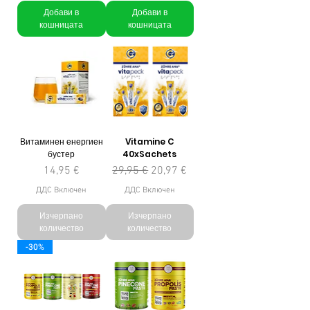
Добави в
Добави в
кошницата
кошницата
Витаминен енергиен
Vitamine C
бустер
40xSachets
Цена
Редовна цена
Продажна цена
14,95 €
29,95 €
20,97 €
ДДС Включен
ДДС Включен
Изчерпано
Изчерпано
количество
количество
-30%