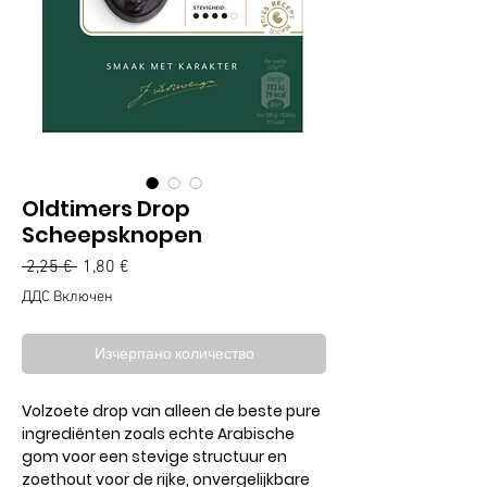
Oldtimers Drop
Scheepsknopen
Редовна
Продажна
 2,25 € 
1,80 €
цена
цена
ДДС Включен
Изчерпано количество
Volzoete drop van alleen de beste pure
ingrediënten zoals echte Arabische
gom voor een stevige structuur en
zoethout voor de rijke, onvergelijkbare