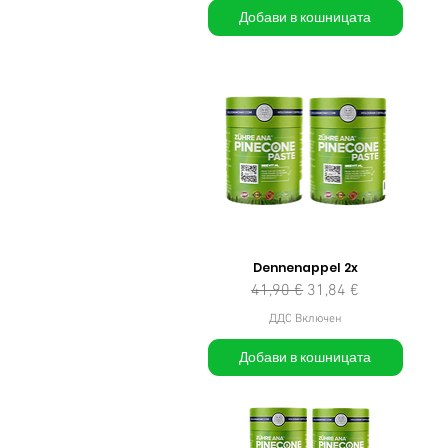
Добави в кошницата
Dennenappel 2x
Редовна цена
Продажна цена
41,90 €
31,84 €
ДДС Включен
Добави в кошницата