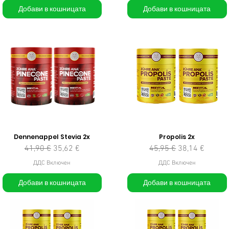
Добави в кошницата
Добави в кошницата
Dennenappel Stevia 2x
Propolis 2x
Редовна цена
Продажна цена
Редовна цена
Продажна це
41,90 €
35,62 €
45,95 €
38,14 €
ДДС Включен
ДДС Включен
Добави в кошницата
Добави в кошницата