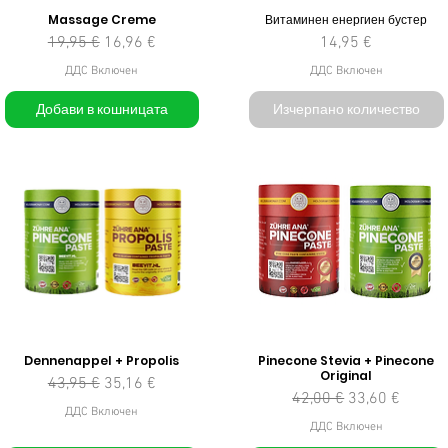
Massage Creme
Витаминен енергиен бустер
Редовна цена
Продажна цена
Цена
19,95 €
16,96 €
14,95 €
ДДС Включен
ДДС Включен
Добави в кошницата
Изчерпано количество
Dennenappel + Propolis
Pinecone Stevia + Pinecone
Original
Редовна цена
Продажна цена
43,95 €
35,16 €
Редовна цена
Продажна це
42,00 €
33,60 €
ДДС Включен
ДДС Включен