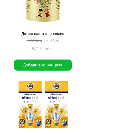
Детска паста с прополис
Редовна цена
Продажна цена
19,95 €
14,96 €
ДДС Включен
Добави в кошницата