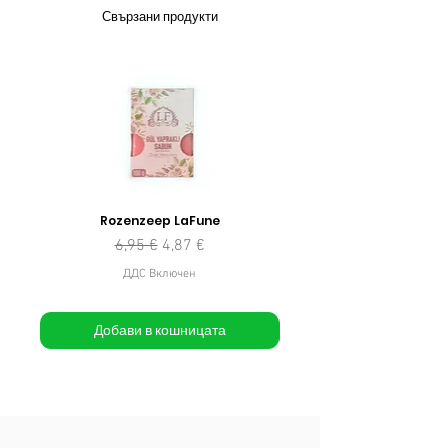
Свързани продукти
Rozenzeep LaFune
Редовна цена
Продажна цена
6,95 €
4,87 €
ДДС Включен
Добави в кошницата