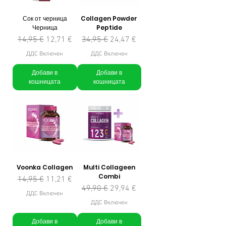
Сок от черница
Collagen Powder
Черница
Peptide
Редовна цена
Продажна цена
Редовна цена
Продажна цена
14,95 €
12,71 €
34,95 €
24,47 €
ДДС Включен
ДДС Включен
Добави в
Добави в
кошницата
кошницата
Voonka Collagen
Multi Collageen
Combi
Редовна цена
Продажна цена
14,95 €
11,21 €
Редовна цена
Продажна цена
49,90 €
29,94 €
ДДС Включен
ДДС Включен
Добави в
Добави в