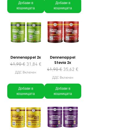
Добави в
Добави в
кошницата
кошницата
Dennenappel 2x
Dennenappel
Stevia 2x
Редовна цена
Продажна цена
41,90 €
31,84 €
Редовна цена
Продажна цена
41,90 €
35,62 €
ДДС Включен
ДДС Включен
Добави в
Добави в
кошницата
кошницата