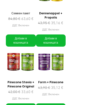
Семеен пакет
Dennenappel +
Propolis
Редовна цена
Продажна цена
84,80 €
63,60 €
Редовна цена
Продажна цена
43,95 €
35,16 €
ДДС Включен
ДДС Включен
Добави в
Добави в
кошницата
кошницата
Pinecone Stevia +
Form + Pinecone
Pinecone Original
Редовна цена
Продажна цена
43,90 €
35,12 €
Редовна цена
Продажна цена
42,00 €
33,60 €
ДДС Включен
ДДС Включен