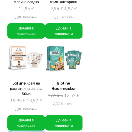
Млечно сладко
жълт кантарион
Цена
Редовна цена
Продажна цена
12,95 €
9,95 €
6,97 €
ДДС Включен
ДДС Включен
Добави в
Добави в
кошницата
кошницата
Lafune Крем на
Biotine
растителна основа
Haarmasker
50мл
Редовна цена
Продажна цена
17,95 €
12,57 €
Редовна цена
Продажна цена
19,95 €
13,97 €
ДДС Включен
ДДС Включен
Добави в
Добави в
кошницата
кошницата