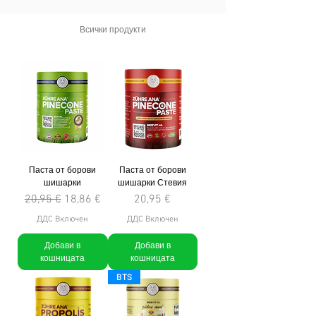
Всички продукти
Паста от борови
Паста от борови
шишарки
шишарки Стевия
Редовна цена
Продажна цена
Цена
20,95 €
18,86 €
20,95 €
ДДС Включен
ДДС Включен
Добави в
Добави в
кошницата
кошницата
BTS