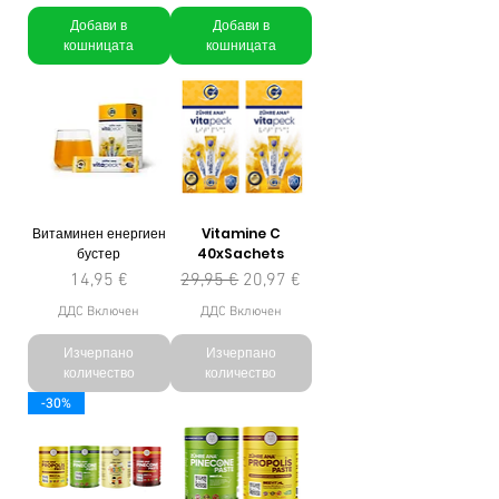
Добави в
Добави в
кошницата
кошницата
Витаминен енергиен
Vitamine C
бустер
40xSachets
Цена
Редовна цена
Продажна цена
14,95 €
29,95 €
20,97 €
ДДС Включен
ДДС Включен
Изчерпано
Изчерпано
количество
количество
-30%