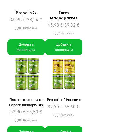
Propolis 2x
Form
Maandpakket
Редовна цена
Продажна цена
45,95 €
38,14 €
Редовна цена
Продажна цена
45,90 €
39,02 €
ДДС Включен
ДДС Включен
Добави в
Добави в
кошницата
кошницата
Пакет с отстъпка от
Propolis Pinecone
борови шишарки 4x
Редовна цена
Продажна цена
87,95 €
68,60 €
Редовна цена
Продажна цена
83,80 €
64,53 €
ДДС Включен
ДДС Включен
Добави в
Добави в