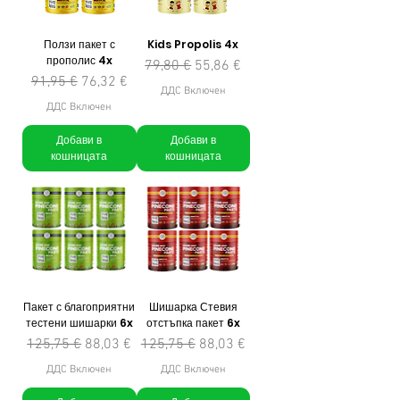
Ползи пакет с
Kids Propolis 4x
прополис 4x
Редовна цена
Продажна цена
79,80 €
55,86 €
Редовна цена
Продажна цена
91,95 €
76,32 €
ДДС Включен
ДДС Включен
Добави в
Добави в
кошницата
кошницата
Пакет с благоприятни
Шишарка Стевия
тестени шишарки 6x
отстъпка пакет 6x
Редовна цена
Продажна цена
Редовна цена
Продажна цена
125,75 €
88,03 €
125,75 €
88,03 €
ДДС Включен
ДДС Включен