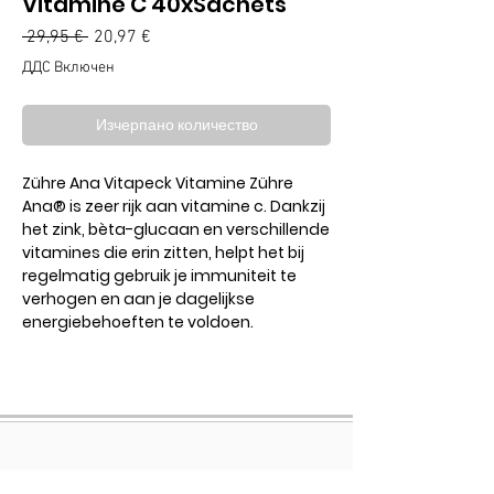
Vitamine C 40xSachets
Редовна
Продажна
 29,95 € 
20,97 €
цена
цена
ДДС Включен
Изчерпано количество
Zühre Ana Vitapeck Vitamine Zühre
Ana®️ is zeer rijk aan vitamine c. Dankzij
het zink, bèta-glucaan en verschillende
vitamines die erin zitten, helpt het bij
regelmatig gebruik je immuniteit te
verhogen en aan je dagelijkse
energiebehoeften te voldoen.