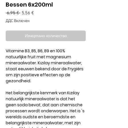
Bessen 6x200ml
Редовна
Продажна
 6,95 € 
5,56 €
цена
цена
ДДС Включен
Изчерпано количество
Vitamine B3, B5, B6, B9 en 100%
natuurlijke fruit met magnesium
mineraalwater. Kızılay mineraalwater,
staat eeuwen bekend door de Frygiërs
om zijn positieve effecten op de
gezondheid.
Het belangrijkste kenmerk van Kızılay
natuurlijk mineraalwater is dat het
geen soda bevat, dat aan chemische
processen wordt onderworpen. Het is 's
werelds oudste en beroemdste en
belangrijkste mineraalwater, met zijn