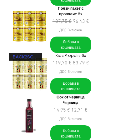
кошницата
Ползи пакет с
прополис 6x
Редовна цена
Продажна цена
137,75 €
96,43 €
ДДС Включен
Добави в
кошницата
Kids Propolis 6x
BACK2SCHOOL
Редовна цена
Продажна цена
119,70 €
83,79 €
ДДС Включен
Добави в
кошницата
Сок от черница
Черница
Редовна цена
Продажна цена
14,95 €
12,71 €
ДДС Включен
Добави в
кошницата