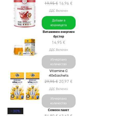
Редовна цена
Продажна цена
19,95 €
16,96 €
ДДС Включен
Добави в
кошницата
Витаминен енергиен
бустер
Цена
14,95 €
ДДС Включен
Изчерпано
количество
Vitamine C
40xSachets
Редовна цена
Продажна цена
29,95 €
20,97 €
ДДС Включен
Изчерпано
количество
Семеен пакет
-30%