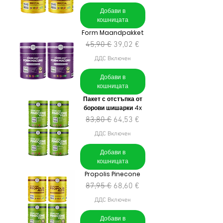
Добави в
кошницата
Form Maandpakket
Редовна цена
Продажна цена
45,90 €
39,02 €
ДДС Включен
Добави в
кошницата
Пакет с отстъпка от
борови шишарки 4x
Редовна цена
Продажна цена
83,80 €
64,53 €
ДДС Включен
Добави в
кошницата
Propolis Pinecone
Редовна цена
Продажна цена
87,95 €
68,60 €
ДДС Включен
Добави в