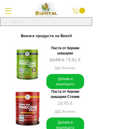
Всички продукти на Beevit
Паста от борови
шишарки
Редовна цена
Продажна цена
20,95 €
18,86 €
ДДС Включен
Добави в
кошницата
Паста от борови
шишарки Стевия
Цена
20,95 €
ДДС Включен
Добави в
кошницата