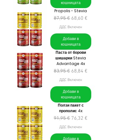
кошницата
Propolis - Stevia
Редовна цена
Продажна цена
87,95 €
68,60 €
ДДС Включен
Добави в
кошницата
Паста от борови
шишарки Stevia
Advantage 4x
Редовна цена
Продажна цена
83,95 €
68,84 €
ДДС Включен
Добави в
кошницата
Ползи пакет с
прополис 4x
Редовна цена
Продажна цена
91,95 €
76,32 €
ДДС Включен
Добави в