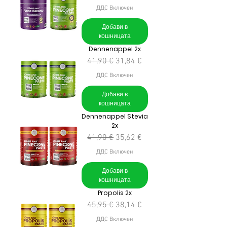
ДДС Включен
Добави в
кошницата
Dennenappel 2x
Редовна цена
Продажна цена
41,90 €
31,84 €
ДДС Включен
Добави в
кошницата
Dennenappel Stevia
2x
Редовна цена
Продажна цена
41,90 €
35,62 €
ДДС Включен
Добави в
кошницата
Propolis 2x
Редовна цена
Продажна цена
45,95 €
38,14 €
ДДС Включен