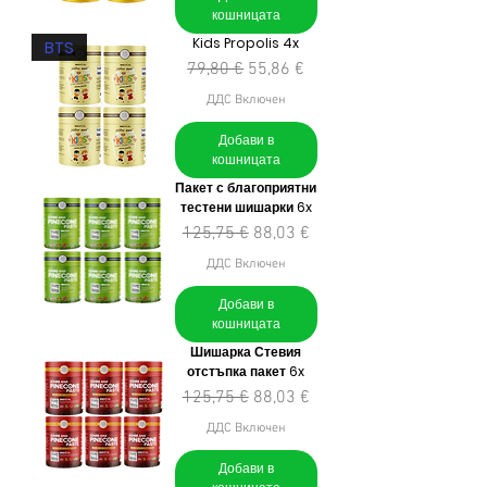
кошницата
Kids Propolis 4x
BTS
Редовна цена
Продажна цена
79,80 €
55,86 €
ДДС Включен
Добави в
кошницата
Пакет с благоприятни
тестени шишарки 6x
Редовна цена
Продажна цена
125,75 €
88,03 €
ДДС Включен
Добави в
кошницата
Шишарка Стевия
отстъпка пакет 6x
Редовна цена
Продажна цена
125,75 €
88,03 €
ДДС Включен
Добави в