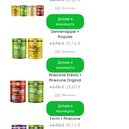
Редовна цена
Продажна цена
84,80 €
63,60 €
ДДС Включен
Добави в
кошницата
Dennenappel +
Propolis
Редовна цена
Продажна цена
43,95 €
35,16 €
ДДС Включен
Добави в
кошницата
Pinecone Stevia +
Pinecone Original
Редовна цена
Продажна цена
42,00 €
33,60 €
ДДС Включен
Добави в
кошницата
Form + Pinecone
Редовна цена
Продажна цена
43,90 €
35,12 €