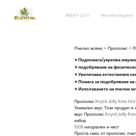
BEEVIT ДОМ
Nieuwe pagina
Пчелно мляко + Прополис + П
⭐ Подпомага/укрепва имунна
⭐ подобряване на физическо
⭐ Увеличава естествения син
⭐ Помага за подобряване на
⭐ Използването на пчелно м
Прополис Royal Jelly Raw Ho
Уникален вкус. Този продукт 
вкус. Прополис Royal Jelly R
избор.
100% натурален и чист
Проста смес от прополис, пчел