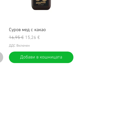
Суров мед с какао
Редовна цена
Продажна цена
16,95 €
15,26 €
ДДС Включен
Добави в кошницата