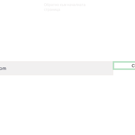
Обратно към началната
страница
Станете член и получавайте специални оферти!
С
0:00 до 17:00 часа