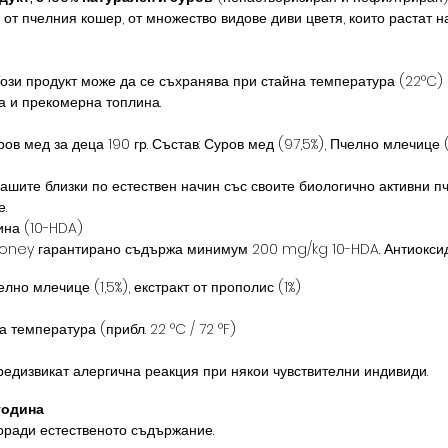
от пчелния кошер, от множество видове диви цветя, които растат 
 продукт може да се съхранява при стайна температура (22°C) в
а и прекомерна топлина.
 мед за деца 190 гр. Състав: Суров мед (97,5%), Пчелно млечице (1
ашите близки по естествен начин със своите биологично активни п
.
ина (10-HDA)
Honey гарантирано съдържа минимум 200 mg/kg 10-HDA. Антиокси
лно млечице (1,5%), екстракт от прополис (1%)
 температура (прибл. 22 °C / 72 °F)
редизвикат алергична реакция при някои чувствителни индивиди.
 година
оради естественото съдържание.