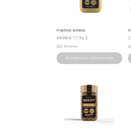
пчелно мляко
п
Редовна цена
Продажна цена
Ц
19,95 €
17,96 €
2
ДДС Включен
Д
Изчерпано количество