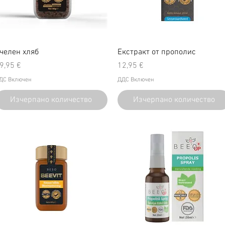
челен хляб
Екстракт от прополис
ена
Цена
9,95 €
12,95 €
ДС Включен
ДДС Включен
Изчерпано количество
Изчерпано количество