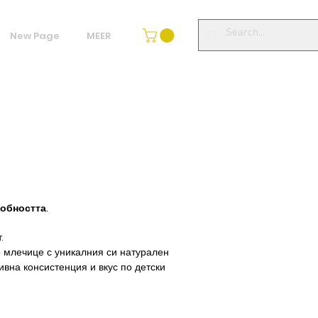
New Page
MEER
обността.
.
о млечице с уникалния си натурален
вна консистенция и вкус по детски