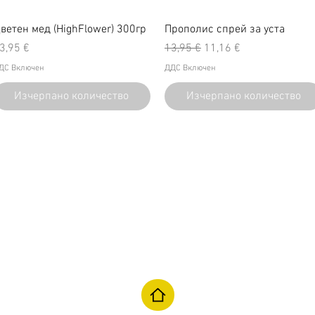
ветен мед (HighFlower) 300гр
Прополис спрей за уста
ена
Редовна цена
Продажна цена
3,95 €
13,95 €
11,16 €
ДС Включен
ДДС Включен
Изчерпано количество
Изчерпано количество