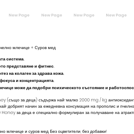
New Page
New Page
New Page
New Page
челно млечице + Суров мед
та система.
то представяне и фитнес.
тез на колаген за здрава кожа.
 фокуса и концентрацията.
лечице може да подобри психическото състояние и работоспос
ney (също за деца) съдържа най-малко 2000 mg / kg антиоксидант
е най-добрият начин за ежедневна консумация на прополис и пчелн
aw Honey за деца е специално формулиран за получаване на атракти
но млечице и суров мед. Без оцветители, без добавки!