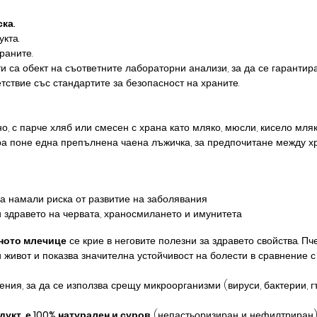
ка.
кта.
раните.
 са обект на съответните лабораторни анализи, за да се гарантира
тствие със стандартите за безопасност на храните.
, с парче хляб или смесен с храна като мляко, мюсли, кисело мляк
ра поне една препълнена чаена лъжичка, за предпочитане между х
 намали риска от развитие на заболявания ​​
 здравето на червата, храносмилането и имунитета
лното млечице
се крие в неговите полезни за здравето свойства. П
живот и показва значителна устойчивост на болести в сравнение с 
ния, за да се използва срещу микроорганизми (вируси, бактерии, г
дукт, е 100% натурален и суров
(непастьоризиран и нефилтриран) 