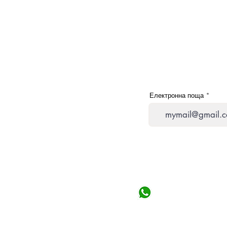
Електронна поща
Започнете чат
От понеделник
до събота от 1