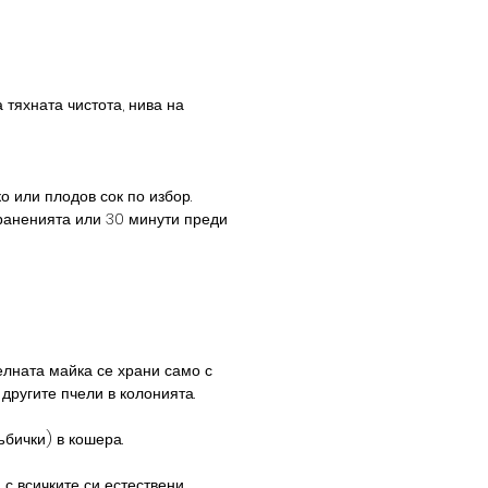
 тяхната чистота, нива на
о или плодов сок по избор.
раненията или 30 минути преди
челната майка се храни само с
другите пчели в колонията.
ъбички) в кошера.
с всичките си естествени