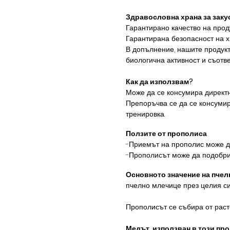
Здравословна храна за закус
Гарантирано качество на проду
Гарантирана безопасност на х
В допълнение, нашите продукти
биологична активност и съотве
Как да използвам?
Може да се консумира директно
Препоръчва се да се консуми
тренировка.
Ползите от прополиса
-Приемът на прополис може да
-Прополисът може да подобри
Основното значение на пче
пчелно млечице през целия си 
Прополисът се събира от расте
Медът, използван в този про