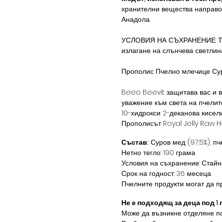
хранителни вещества направо 
Анадола.
УСЛОВИЯ НА СЪХРАНЕНИЕ: Този
излагане на слънчева светлин
Прополис Пчелно млечице Суров
Beeo Beevit защитава вас и в
уважение към света на пчелите
10-хидрокси 2-деканова кисел
Прополисът Royal Jelly Raw 
Състав:
Суров мед (97,5%), пче
Нетно тегло: 190 грама
Условия на съхранение: Стайна
Срок на годност: 36 месеца
Пчелните продукти могат да п
Не е подходящ за деца под 1
Може да възникне отделяне п