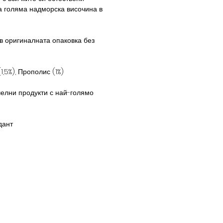
на голяма надморска височина в
 оригиналната опаковка без
,5%), Прополис (1%)
челни продукти с най-голямо
дант