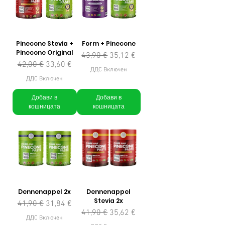
Pinecone Stevia +
Form + Pinecone
Pinecone Original
Редовна цена
Продажна цена
43,90 €
35,12 €
Редовна цена
Продажна цена
42,00 €
33,60 €
ДДС Включен
ДДС Включен
Добави в
Добави в
кошницата
кошницата
Dennenappel 2x
Dennenappel
Stevia 2x
Редовна цена
Продажна цена
41,90 €
31,84 €
Редовна цена
Продажна цена
41,90 €
35,62 €
ДДС Включен