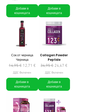
Добави в
Добави в
кошницата
кошницата
Сок от черница
Collagen Powder
Черница
Peptide
Редовна цена
Продажна цена
Редовна цена
Продажна цена
14,95 €
12,71 €
34,95 €
24,47 €
ДДС Включен
ДДС Включен
Добави в
Добави в
кошницата
кошницата