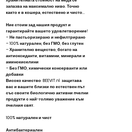
хранителната стойност на меда се
запазва на максимално ниво. Точно
както е в кошера, естествено и чисто...
Ние стоим
​​
зад нашия продукт и
гарантирайте вашето удовлетворение!
– Не пастьоризирано и нефилтрирано
– 100% натурален, без ГМО, без глутен
– Хранително вещество, богато на
антиоксиданти, витамини, минерали и
аминокиселини
– Без ГМО, химически консерванти или
добавки
Високо качество BEEVIT.nl защитава
вас и вашите близки по естествен път
със своите биологично активни пчелни
продукти с най-голямо уважение към
пчелния свят.
100% натурален и чист
Антибактериален