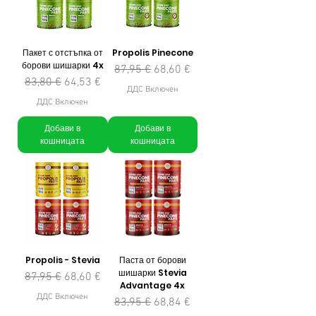
Пакет с отстъпка от
Propolis Pinecone
борови шишарки 4x
Редовна цена
Продажна цена
87,95 €
68,60 €
Редовна цена
Продажна цена
83,80 €
64,53 €
ДДС Включен
ДДС Включен
Добави в
Добави в
кошницата
кошницата
Propolis - Stevia
Паста от борови
шишарки Stevia
Редовна цена
Продажна цена
87,95 €
68,60 €
Advantage 4x
ДДС Включен
Редовна цена
Продажна цена
83,95 €
68,84 €