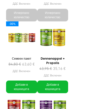
ДДС Включен
ДДС Включен
Изчерпано
Изчерпано
количество
количество
-30%
Семеен пакет
Dennenappel +
Propolis
Редовна цена
Продажна цена
84,80 €
63,60 €
Редовна цена
Продажна цена
43,95 €
35,16 €
ДДС Включен
ДДС Включен
Добави в
Добави в
кошницата
кошницата