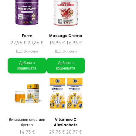
Form
Massage Creme
Редовна цена
Продажна цена
Редовна цена
Продажна цена
22,95 €
20,66 €
19,95 €
16,96 €
ДДС Включен
ДДС Включен
Добави в
Добави в
кошницата
кошницата
Витаминен енергиен
Vitamine C
бустер
40xSachets
Цена
Редовна цена
Продажна цена
14,95 €
29,95 €
20,97 €