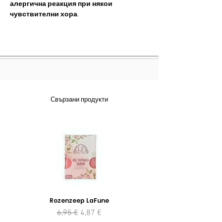
алергична реакция при някои
чувствителни хора.
Свързани продукти
Rozenzeep LaFune
Редовна цена
Продажна цена
6,95 €
4,87 €