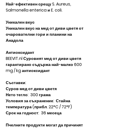
Най-ефективен срещу S. Aureus,
Salmonella enterica и E. coli.
Уникален вкус
Уникален вкус на мед от диви цветя от
очарователни гори и планини на
Анадола
Антиоксидант
BEEVIT.nl Суровият мед от диви цветя
гарантирано съдържа най-малко 600
mg / kg антиоксидант
Съставки:
Суров мед от диви цветя
Нето тегло: 300 грама
Условия за съхранение: Стайна
температура (прибл. 22°C / 72°F)
Срок на годност: 36 месеца
Пчелните продукти могат да причинят