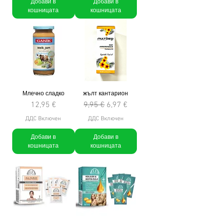
Добави в
Добави в
кошницата
кошницата
Млечно сладко
жълт кантарион
Цена
Редовна цена
Продажна цена
12,95 €
9,95 €
6,97 €
ДДС Включен
ДДС Включен
Добави в
Добави в
кошницата
кошницата