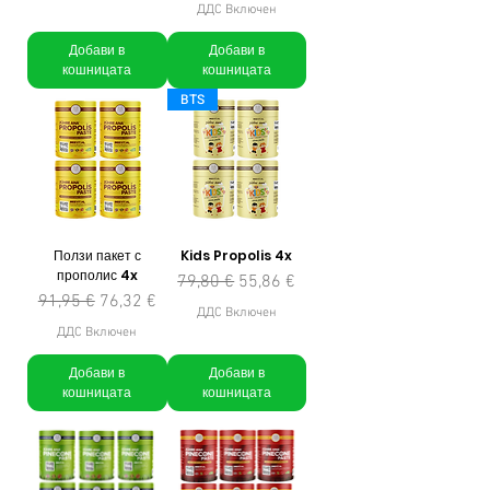
ДДС Включен
Добави в
Добави в
кошницата
кошницата
BTS
Ползи пакет с
Kids Propolis 4x
прополис 4x
Редовна цена
Продажна цена
79,80 €
55,86 €
Редовна цена
Продажна цена
91,95 €
76,32 €
ДДС Включен
ДДС Включен
Добави в
Добави в
кошницата
кошницата