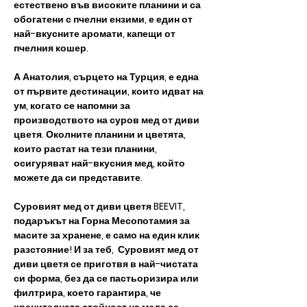
естествено във високите планини и са
обогатени с пчелни ензими, е един от
най-вкусните аромати, капещи от
пчелния кошер.
А Анатолия, сърцето на Турция, е една
от първите дестинации, които идват на
ум, когато се напомни за
производството на суров мед от диви
цветя. Околните планини и цветята,
които растат на тези планини,
осигуряват най-вкусния мед, който
можете да си представите.
Суровият мед от диви цветя BEEVIT,
подаръкът на Горна Месопотамия за
масите за хранене, е само на един клик
разстояние! И за теб, Суровият мед от
диви цветя се приготвя в най-чистата
си форма, без да се пастьоризира или
филтрира, което гарантира, че