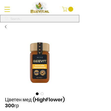
Цветен мед (HighFlower)
300гр