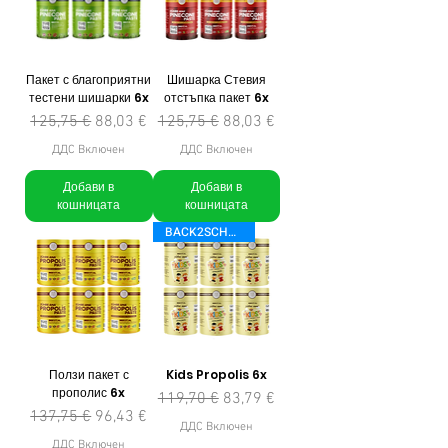
Пакет с благоприятни
Шишарка Стевия
тестени шишарки 6x
отстъпка пакет 6x
Редовна цена
Продажна цена
Редовна цена
Продажна цена
125,75 €
88,03 €
125,75 €
88,03 €
ДДС Включен
ДДС Включен
Добави в
Добави в
кошницата
кошницата
BACK2SCHOOL
Ползи пакет с
Kids Propolis 6x
прополис 6x
Редовна цена
Продажна цена
119,70 €
83,79 €
Редовна цена
Продажна цена
137,75 €
96,43 €
ДДС Включен
ДДС Включен