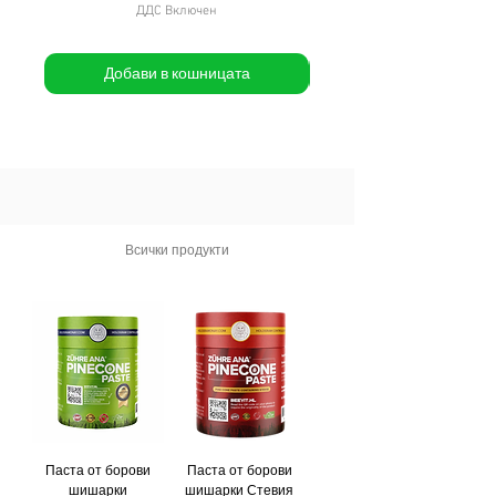
ДДС Включен
Добави в кошницата
Всички продукти
Паста от борови
Паста от борови
шишарки
шишарки Стевия