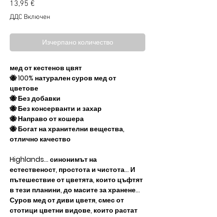
Цена
13,95 €
ДДС Включен
Изчерпано количество
мед от кестенов цвят
🐝 100% натурален суров мед от
цветове
🐝 Без добавки
🐝 Без консерванти и захар
🐝 Направо от кошера
🐝 Богат на хранителни вещества,
отлично качество
Highlands... синонимът на
естественост, простота и чистота... И
пътешествие от цветята, които цъфтят
в тези планини, до масите за хранене...
Суров мед от диви цветя, смес от
стотици цветни видове, които растат