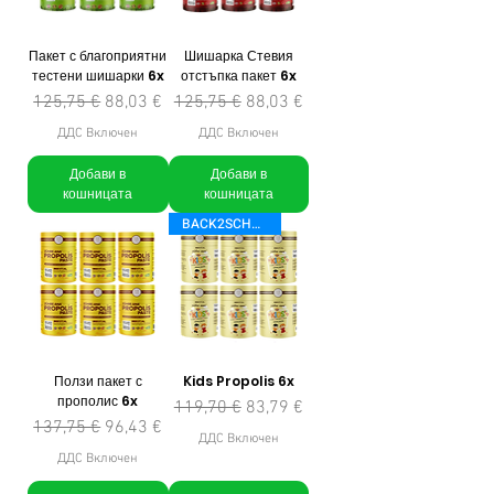
Пакет с благоприятни
Шишарка Стевия
тестени шишарки 6x
отстъпка пакет 6x
Редовна цена
Продажна цена
Редовна цена
Продажна цена
125,75 €
88,03 €
125,75 €
88,03 €
ДДС Включен
ДДС Включен
Добави в
Добави в
кошницата
кошницата
BACK2SCHOOL
Ползи пакет с
Kids Propolis 6x
прополис 6x
Редовна цена
Продажна цена
119,70 €
83,79 €
Редовна цена
Продажна цена
137,75 €
96,43 €
ДДС Включен
ДДС Включен