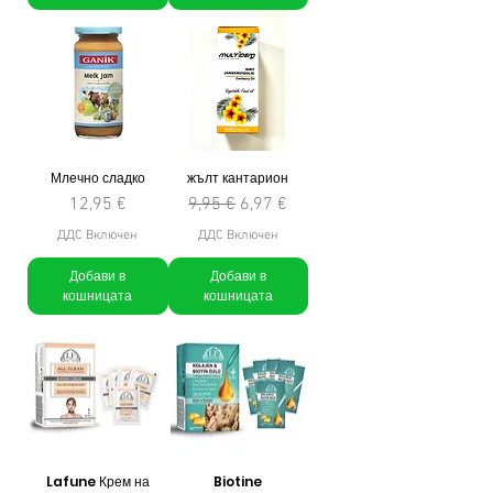
Млечно сладко
жълт кантарион
Цена
Редовна цена
Продажна цена
12,95 €
9,95 €
6,97 €
ДДС Включен
ДДС Включен
Добави в
Добави в
кошницата
кошницата
Lafune Крем на
Biotine