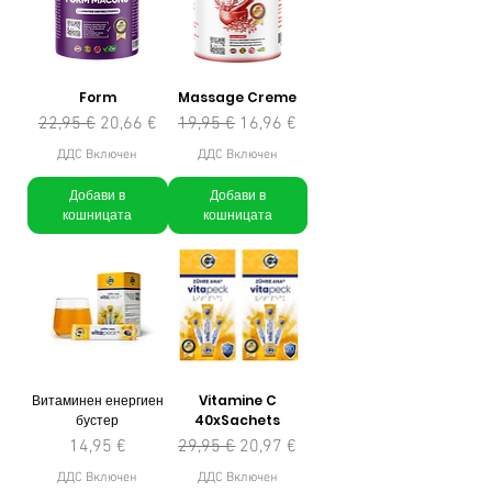
Form
Massage Creme
Редовна цена
Продажна цена
Редовна цена
Продажна цена
22,95 €
20,66 €
19,95 €
16,96 €
ДДС Включен
ДДС Включен
Добави в
Добави в
кошницата
кошницата
Витаминен енергиен
Vitamine C
бустер
40xSachets
Цена
Редовна цена
Продажна цена
14,95 €
29,95 €
20,97 €
ДДС Включен
ДДС Включен