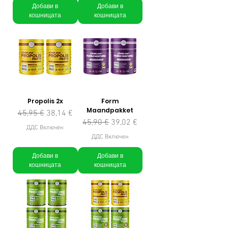
Добави в
Добави в
кошницата
кошницата
Propolis 2x
Form
Maandpakket
Редовна цена
Продажна цена
45,95 €
38,14 €
Редовна цена
Продажна цена
45,90 €
39,02 €
ДДС Включен
ДДС Включен
Добави в
Добави в
кошницата
кошницата