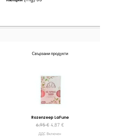
Свързани продукти
Rozenzeep LaFune
Редовна цена
Продажна цена
6,95 €
4,87 €
ДДС Включен