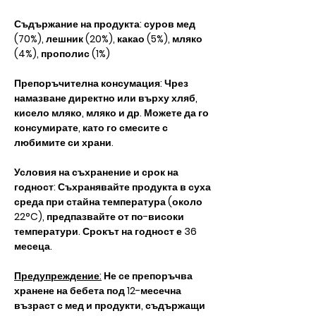
Съдържание на продукта: суров мед
(70%), лешник (20%), какао (5%), мляко
(4%), прополис (1%)
Препоръчителна консумация: Чрез
намазване директно или върху хляб,
кисело мляко, мляко и др. Можете да го
консумирате, като го смесите с
любимите си храни.
Условия на съхранение и срок на
годност: Съхранявайте продукта в суха
среда при стайна температура (около
22°C), предпазвайте от по-високи
температури. Срокът на годност е 36
месеца.
Предупреждение:
Не се препоръчва
хранене на бебета под 12-месечна
възраст с мед и продукти, съдържащи