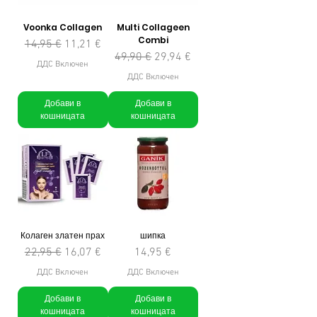
Voonka Collagen
Multi Collageen
Combi
Редовна цена
Продажна цена
14,95 €
11,21 €
Редовна цена
Продажна цена
49,90 €
29,94 €
ДДС Включен
ДДС Включен
Добави в
Добави в
кошницата
кошницата
Колаген златен прах
шипка
Редовна цена
Продажна цена
Цена
22,95 €
16,07 €
14,95 €
ДДС Включен
ДДС Включен
Добави в
Добави в
кошницата
кошницата