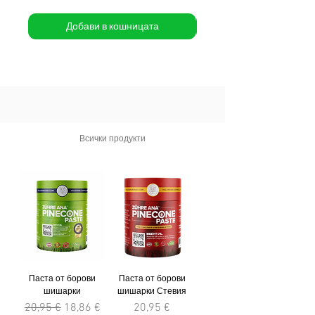
Добави в кошницата
Всички продукти
Паста от борови
Паста от борови
шишарки
шишарки Стевия
Редовна цена
Продажна цена
Цена
20,95 €
18,86 €
20,95 €