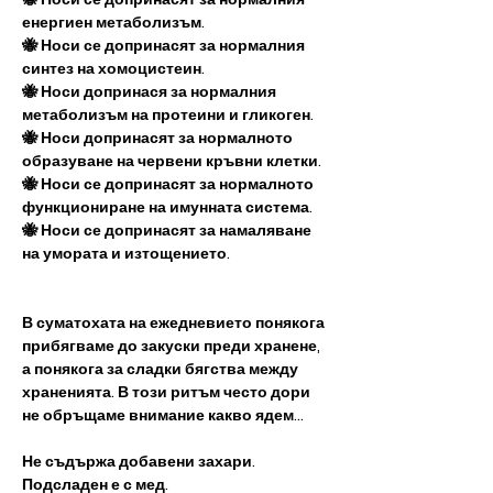
енергиен метаболизъм.
🐝 Носи се
​​
допринасят за нормалния
синтез на хомоцистеин.
🐝 Носи
​​
допринася за нормалния
метаболизъм на протеини и гликоген.
🐝 Носи
​​
допринасят за нормалното
образуване на червени кръвни клетки.
🐝 Носи се
​​
допринасят за нормалното
функциониране на имунната система.
🐝 Носи се
​​
допринасят за намаляване
на умората и изтощението.
В суматохата на ежедневието понякога
прибягваме до закуски преди хранене,
а понякога за сладки бягства между
храненията. В този ритъм често дори
не обръщаме внимание какво ядем...
Не съдържа добавени захари.
Подсладен е с мед.