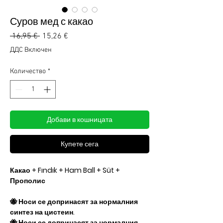
Суров мед с какао
Редовна
Продажна
 16,95 € 
15,26 €
цена
цена
ДДС Включен
Количество
*
Добави в кошницата
Купете сега
Какао + Fındık + Ham Ball + Süt +
Прополис
🐝 Носи се
​​
допринасят за нормалния
синтез на цистеин.
🐝 Носи се
​​
допринасят за нормалния