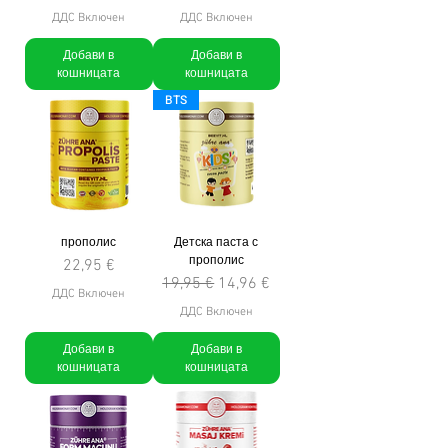
ДДС Включен
ДДС Включен
Добави в
Добави в
кошницата
кошницата
BTS
прополис
Детска паста с
прополис
Цена
22,95 €
Редовна цена
Продажна цена
19,95 €
14,96 €
ДДС Включен
ДДС Включен
Добави в
Добави в
кошницата
кошницата