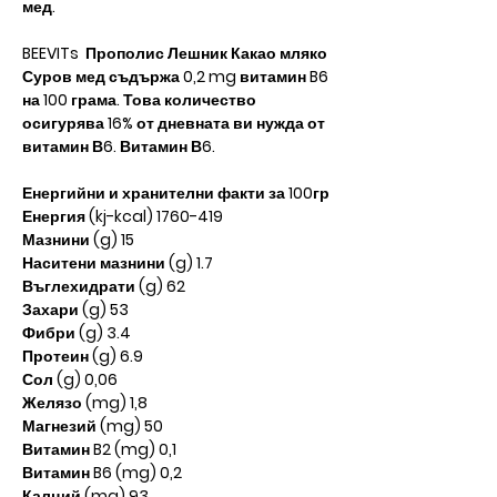
мед.
BEEVITs Прополис Лешник Какао мляко
Суров мед съдържа 0,2 mg витамин B6
на 100 грама. Това количество
осигурява 16% от дневната ви нужда от
витамин В6. Витамин В6.
Енергийни и хранителни факти за 100гр
Енергия (kj-kcal) 1760-419
Мазнини (g) 15
Наситени мазнини (g) 1.7
Въглехидрати (g) 62
Захари (g) 53
Фибри (g) 3.4
Протеин (g) 6.9
Сол (g) 0,06
Желязо (mg) 1,8
Магнезий (mg) 50
Витамин B2 (mg) 0,1
Витамин B6 (mg) 0,2
Калций (mg) 93