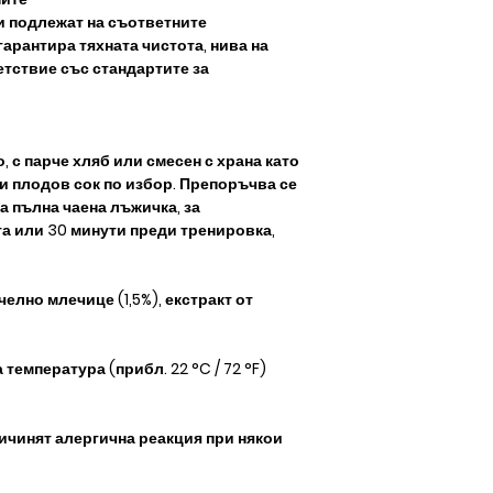
и подлежат на съответните
гарантира тяхната чистота, нива на
тствие със стандартите за
 с парче хляб или смесен с храна като
и плодов сок по избор. Препоръчва се
а пълна чаена лъжичка, за
а или 30 минути преди тренировка,
челно млечице (1,5%), екстракт от
температура (прибл. 22 °C / 72 °F)
ичинят алергична реакция при някои