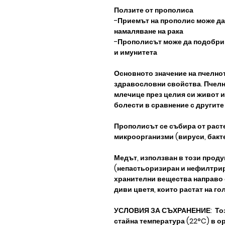
Ползите от прополиса
-Приемът на прополис може да 
намаляване на рака
-Прополисът може да подобри 
и имунитета
Основното значение на пчелнот
здравословни свойства. Пчелна
млечице през целия си живот и
болести в сравнение с другите
Прополисът се събира от расте
микроорганизми (вируси, бакте
Медът, използван в този продук
(непастьоризиран и нефилтрир
хранителни вещества направо 
диви цветя, които растат на г
УСЛОВИЯ ЗА СЪХРАНЕНИЕ: Този
стайна температура (22°C) в о