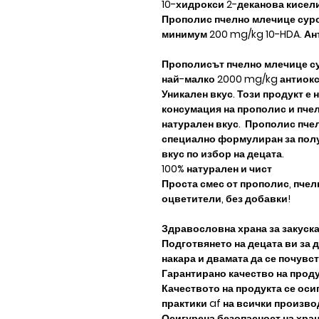
10-хидрокси 2-деканова кисели
Прополис пчелно млечице сур
минимум 200 mg/kg 10-HDA. Ан
Прополисът пчелно млечице су
най-малко 2000 mg/kg антиокс
Уникален вкус. Този продукт е
консумация на прополис и пче
натурален вкус. Прополис пчел
специално формулиран за полу
вкус по избор на децата.
100% натурален и чист
Проста смес от прополис, пчел
оцветители, без добавки!
Здравословна храна за закуска
Подготвянето на децата ви за 
накара и двамата да се почувс
Гарантирано качество на прод
Качеството на продукта се ос
практики af​​ на всички произв
Осигурена безопасност на хра