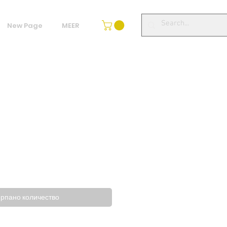
New Page
MEER
родажна
на
рпано количество