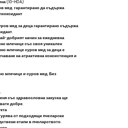
на (10-HDA)
ов мед гарантирано да съдържа
тиоксидант
ров мед за деца гарантирано съдържа
идант.
 най-добрият начин за ежедневна
лно млечице със своя уникален
но млечице суров мед за деца е
чаване на атрактивна консистенция и
но млечице и суров мед. Без
.
деня със здравословна закуска ще
твате добре.
укта
игурява от подходящи пчеларски
одствени етапи в пчеларството.
ните