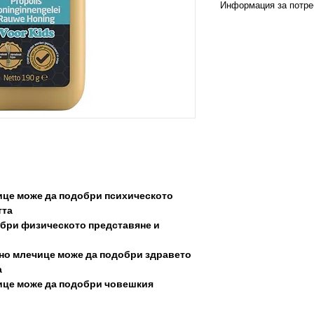
Информация за потре
Предложение за ко
консумира поне ед
директно или сутри
Условия на съхране
Съхранявайте прод
температура (около
високи температури
месеца.
Предупреждение: Н
бебета под 12-месе
съдържащи мед.
ице може да подобри психическото
тта
бри физическото представяне и
но млечице може да подобри здравето
а
ице може да подобри човешкия