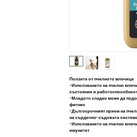
Ползите от пчелното млечице
-Използването на пчелно млеч
състояние и работоспособнос
-Младото сладко може да подо
фитнес
-Дългосрочният прием на пчел
на сърдечно-съдовата систем
-Използването на пчелно млеч
имунитет