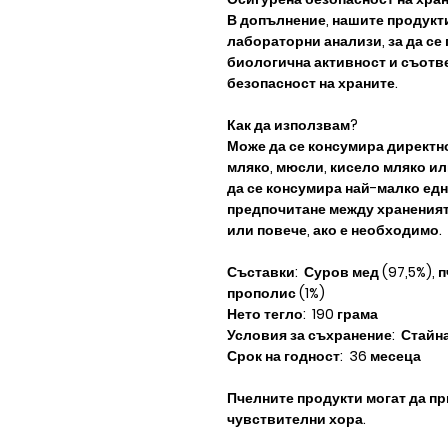
В допълнение, нашите продукт
лабораторни анализи, за да се 
биологична активност и съотве
безопасност на храните.
Как да използвам?
Може да се консумира директно,
мляко, мюсли, кисело мляко ил
да се консумира най-малко едн
предпочитане между храненият
или повече, ако е необходимо.
Съставки: Суров мед (97,5%), п
прополис (1%)
Нето тегло: 190 грама
Условия за съхранение: Стайна 
Срок на годност: 36 месеца
Пчелните продукти могат да пр
чувствителни хора.