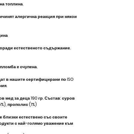
на топлина.
ичинят алергична реакция при някои
дина
поради естественото съдържание.
 пломба е счупена.
ат в нашите сертифицирани по ISO
ния.
 мед за деца 190 гр. Състав: суров
5%), прополис (1%)
те близки естествено със своите
одукти с най-голямо уважение към