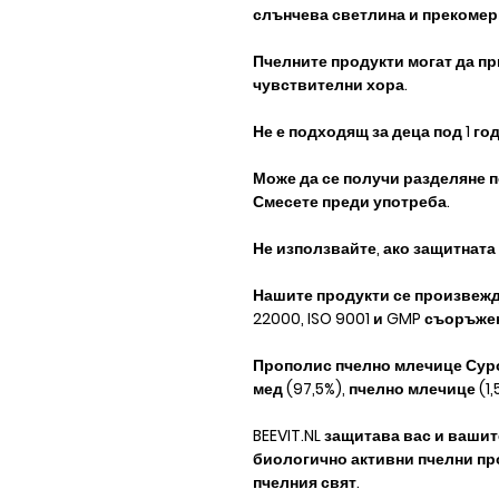
слънчева светлина и прекомер
Пчелните продукти могат да пр
чувствителни хора.
Не е подходящ за деца под 1 го
Може да се получи разделяне 
Смесете преди употреба.
Не използвайте, ако защитната
Нашите продукти се произвежд
22000, ISO 9001 и GMP съоръже
Прополис пчелно млечице Суров
мед (97,5%), пчелно млечице (1,
BEEVIT.NL защитава вас и ваши
биологично активни пчелни пр
пчелния свят.