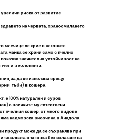
увеличи риска от развитие​​
здравето на червата, храносмилането
о млечице се крие в неговите
та майка се храни само с пчелно
 показва значителна устойчивост на
 пчели в колонията.
ния, за да се използва срещу
рии, гъби) в кошера.
т, е 100% натурален и суров
ан) с всичките му естествени
от пчелния кошер, от много видове
оляма надморска височина в Анадола.
 продукт може да се съхранява при
ригиналната опаковка без излагане на