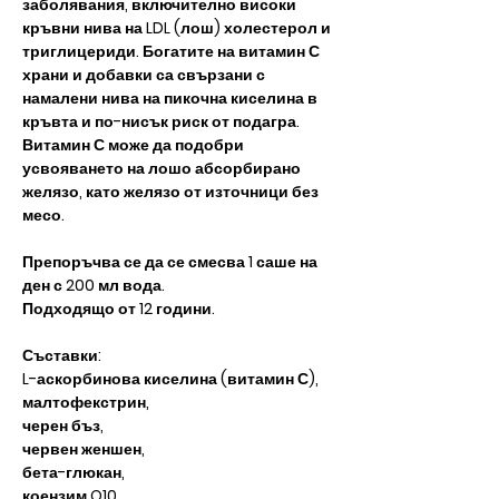
заболявания, включително високи
кръвни нива на LDL (лош) холестерол и
триглицериди. Богатите на витамин С
храни и добавки са свързани с
намалени нива на пикочна киселина в
кръвта и по-нисък риск от подагра.
Витамин С може да подобри
усвояването на лошо абсорбирано
желязо, като желязо от източници без
месо.
Препоръчва се да се смесва 1 саше на
ден с 200 мл вода.
Подходящо от 12 години.
Съставки:
L-аскорбинова киселина (витамин С),
малтофекстрин,
черен бъз,
червен женшен,
бета-глюкан,
коензим Q10,