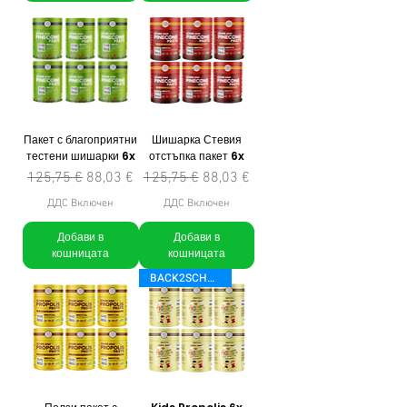
Пакет с благоприятни
Шишарка Стевия
тестени шишарки 6x
отстъпка пакет 6x
Редовна цена
Продажна цена
Редовна цена
Продажна цена
125,75 €
88,03 €
125,75 €
88,03 €
ДДС Включен
ДДС Включен
Добави в
Добави в
кошницата
кошницата
BACK2SCHOOL