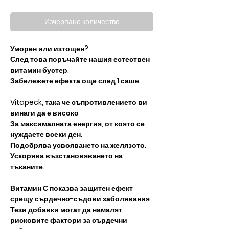
Изчерпано количество
Уморен или изтощен?
След това поръчайте нашия естествен
витамин бустер.
Забележете ефекта още след 1 саше.
Vitapeck, така че съпротивлението ви
винаги да е високо
За максималната енергия, от която се
нуждаете всеки ден.
Подобрява усвояването на желязото.
Ускорява възстановяването на
тъканите.
Витамин С показва защитен ефект
срещу сърдечно-съдови заболявания
Тези добавки могат да намалят
рисковите фактори за сърдечни