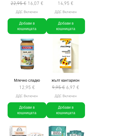
Редовна цена
Продажна цена
Цена
22,95 €
16,07 €
14,95 €
ДДС Включен
ДДС Включен
Добави в
Добави в
кошницата
кошницата
Млечно сладко
жълт кантарион
Цена
Редовна цена
Продажна цена
12,95 €
9,95 €
6,97 €
ДДС Включен
ДДС Включен
Добави в
Добави в
кошницата
кошницата