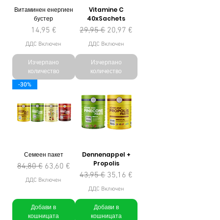
Витаминен енергиен
Vitamine C
бустер
40xSachets
Цена
Редовна цена
Продажна цена
14,95 €
29,95 €
20,97 €
ДДС Включен
ДДС Включен
Изчерпано
Изчерпано
количество
количество
-30%
Семеен пакет
Dennenappel +
Propolis
Редовна цена
Продажна цена
84,80 €
63,60 €
Редовна цена
Продажна цена
43,95 €
35,16 €
ДДС Включен
ДДС Включен
Добави в
Добави в
кошницата
кошницата