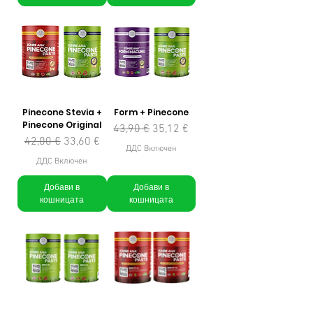
Pinecone Stevia +
Form + Pinecone
Pinecone Original
Редовна цена
Продажна цена
43,90 €
35,12 €
Редовна цена
Продажна цена
42,00 €
33,60 €
ДДС Включен
ДДС Включен
Добави в
Добави в
кошницата
кошницата