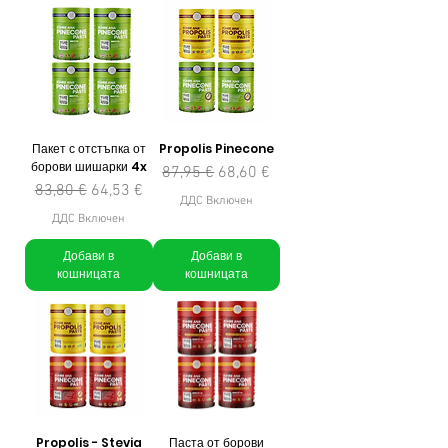
Пакет с отстъпка от
Propolis Pinecone
борови шишарки 4x
Редовна цена
Продажна цена
87,95 €
68,60 €
Редовна цена
Продажна цена
83,80 €
64,53 €
ДДС Включен
ДДС Включен
Добави в
Добави в
кошницата
кошницата
Propolis - Stevia
Паста от борови