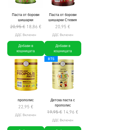
Паста от борови
Паста от борови
шишарки
шишарки Стевия
Редовна цена
Продажна цена
Цена
20,95 €
18,86 €
20,95 €
ДДС Включен
ДДС Включен
Добави в
Добави в
кошницата
кошницата
BTS
прополис
Детска паста с
прополис
Цена
22,95 €
Редовна цена
Продажна цена
19,95 €
14,96 €
ДДС Включен
ДДС Включен