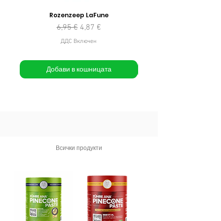
Rozenzeep LaFune
Редовна цена
Продажна цена
6,95 €
4,87 €
ДДС Включен
Добави в кошницата
Всички продукти