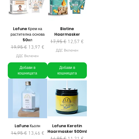
Lafune Крем на
Biotine
растителна основа
Haarmasker
50мл
Редовна цена
Продажна цена
17,95 €
12,57 €
Редовна цена
Продажна цена
19,95 €
13,97 €
ДДС Включен
ДДС Включен
Добави в
Добави в
кошницата
кошницата
LaFune Кьолн
Lafune Keratin
Haarmasker 500ml
Редовна цена
Продажна цена
14,95 €
13,46 €
Редовна цена
Продажна цена
14,95 €
11,21 €